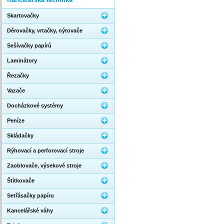
Skartovačky
Děrovačky, vrtačky, nýtovače
Sešívačky papírů
Laminátory
Řezačky
Vazače
Docházkové systémy
Peníze
Skládačky
Rýhovací a perforovací stroje
Zaoblovače, výsekové stroje
Štítkovače
Setřásačky papíru
Kancelářské váhy