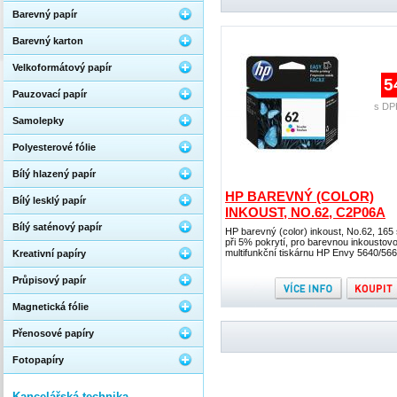
Barevný papír
Barevný karton
Velkoformátový papír
5
Pauzovací papír
s DP
Samolepky
Polyesterové fólie
Bílý hlazený papír
HP BAREVNÝ (COLOR)
Bílý lesklý papír
INKOUST, NO.62, C2P06A
Bílý saténový papír
HP barevný (color) inkoust, No.62, 165 
při 5% pokrytí, pro barevnou inkoustov
multifunkční tiskárnu HP Envy 5640/56
Kreativní papíry
Průpisový papír
Magnetická fólie
Přenosové papíry
Fotopapíry
Kancelářská technika