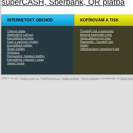
INTERNETOVÝ OBCHOD
KOPÍROVÁNÍ A TISK
Tisková média
Černobílý tisk a kopírování
Multifunkční zařízení
Barevné kopírování a tisk
Kancelářská technika
Vazba diplomových prací
Papír a papírové výrobky
Planografie - černobílý tisk
Kancelářské potřeby
Vizitky
Školní potřeby
Velkoformátový exteriérový tisk
Archivace
Restaurační, hotelové doplňky
Kancelářské vybavení / sklad
Vlastní tvorba
2026 © Xcopy |
www.xcopy.cz
|
info@xcopy.cz
|
mapa stránek
|
Xerox produkty
| webdesign od
Safari Me