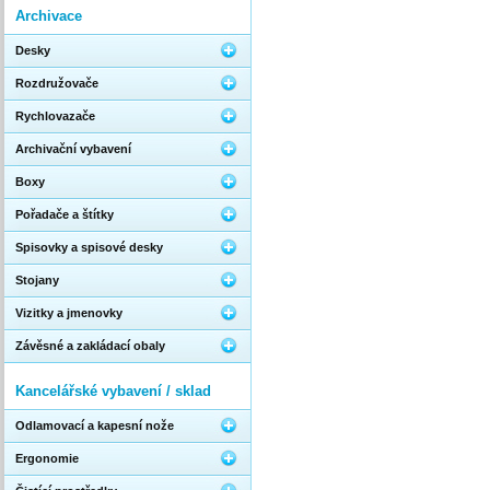
Archivace
Desky
Rozdružovače
Rychlovazače
Archivační vybavení
Boxy
Pořadače a štítky
Spisovky a spisové desky
Stojany
Vizitky a jmenovky
Závěsné a zakládací obaly
Kancelářské vybavení / sklad
Odlamovací a kapesní nože
Ergonomie