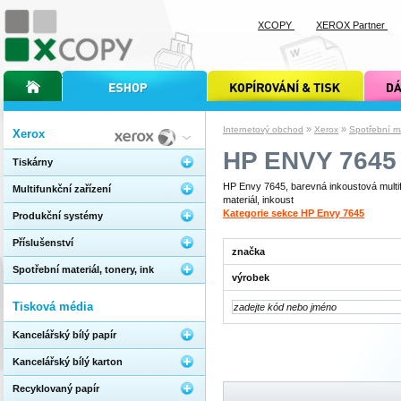
XCOPY
XEROX Partner
úvodní stránka xcopy
internetový obchod xcopy
kopírování a tisk xcopy
dárkové s
»
»
Internetový obchod
Xerox
Spotřební mat
Xerox
HP ENVY 7645
Tiskárny
HP Envy 7645, barevná inkoustová multif
Multifunkční zařízení
materiál, inkoust
Kategorie sekce HP Envy 7645
Produkční systémy
Příslušenství
značka
Spotřební materiál, tonery, ink
výrobek
Tisková média
Kancelářský bílý papír
Kancelářský bílý karton
Recyklovaný papír