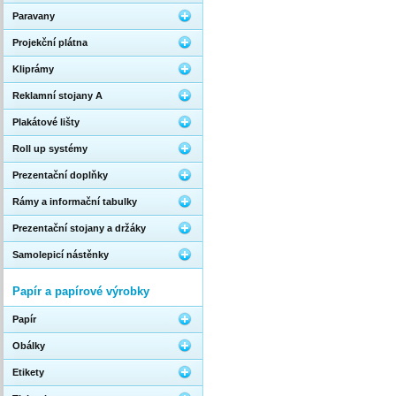
Paravany
Projekční plátna
Kliprámy
Reklamní stojany A
Plakátové lišty
Roll up systémy
Prezentační doplňky
Rámy a informační tabulky
Prezentační stojany a držáky
Samolepicí nástěnky
Papír a papírové výrobky
Papír
Obálky
Etikety