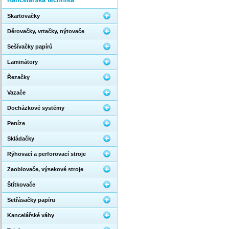
Skartovačky
Děrovačky, vrtačky, nýtovače
Sešívačky papírů
Laminátory
Řezačky
Vazače
Docházkové systémy
Peníze
Skládačky
Rýhovací a perforovací stroje
Zaoblovače, výsekové stroje
Štítkovače
Setřásačky papíru
Kancelářské váhy