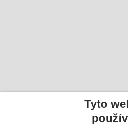
Tyto we
použív