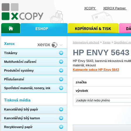
XCOPY
XEROX Partner
úvodní stránka xcopy
internetový obchod xcopy
kopírování a tisk xcopy
dárkové s
»
»
Internetový obchod
Xerox
Spotřební mat
Xerox
HP ENVY 5643
Tiskárny
HP Envy 5643, barevná inkoustová multif
Multifunkční zařízení
materiál, inkoust
Kategorie sekce HP Envy 5643
Produkční systémy
Příslušenství
značka
Spotřební materiál, tonery, ink
výrobek
Tisková média
Kancelářský bílý papír
Kancelářský bílý karton
Recyklovaný papír