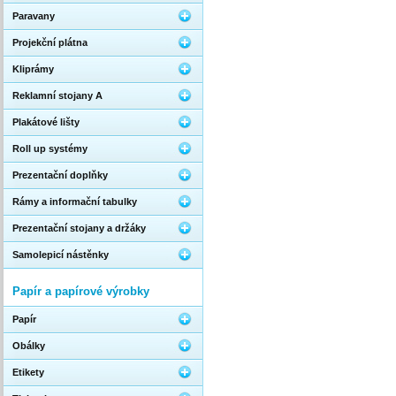
Paravany
Projekční plátna
Kliprámy
Reklamní stojany A
Plakátové lišty
Roll up systémy
Prezentační doplňky
Rámy a informační tabulky
Prezentační stojany a držáky
Samolepicí nástěnky
Papír a papírové výrobky
Papír
Obálky
Etikety