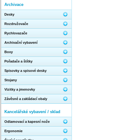
Archivace
Desky
Rozdružovače
Rychlovazače
Archivační vybavení
Boxy
Pořadače a štítky
Spisovky a spisové desky
Stojany
Vizitky a jmenovky
Závěsné a zakládací obaly
Kancelářské vybavení / sklad
Odlamovací a kapesní nože
Ergonomie