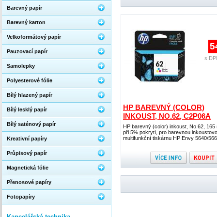
Barevný papír
Barevný karton
Velkoformátový papír
5
Pauzovací papír
s DP
Samolepky
Polyesterové fólie
Bílý hlazený papír
HP BAREVNÝ (COLOR)
Bílý lesklý papír
INKOUST, NO.62, C2P06A
Bílý saténový papír
HP barevný (color) inkoust, No.62, 165 
při 5% pokrytí, pro barevnou inkoustov
multifunkční tiskárnu HP Envy 5640/56
Kreativní papíry
Průpisový papír
Magnetická fólie
Přenosové papíry
Fotopapíry
Kancelářská technika