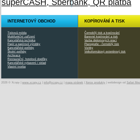
INTERNETOVÝ OBCHOD
KOPÍROVÁNÍ A TISK
Tisková média
Černobílý tisk a kopírování
Multifunkční zařízení
Barevné kopírování a tisk
Kancelářská technika
Vazba diplomových prací
Papír a papírové výrobky
Planografie - černobílý tisk
Kancelářské potřeby
Vizitky
Školní potřeby
Velkoformátový exteriérový tisk
Archivace
Restaurační, hotelové doplňky
Kancelářské vybavení / sklad
Vlastní tvorba
2026 © Xcopy |
www.xcopy.cz
|
info@xcopy.cz
|
mapa stránek
|
Xerox produkty
| webdesign od
Safari Me