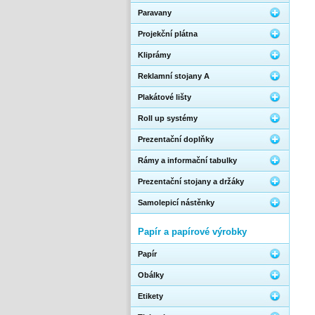
Paravany
Projekční plátna
Kliprámy
Reklamní stojany A
Plakátové lišty
Roll up systémy
Prezentační doplňky
Rámy a informační tabulky
Prezentační stojany a držáky
Samolepicí nástěnky
Papír a papírové výrobky
Papír
Obálky
Etikety