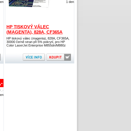
den
1 den
HP TISKOVÝ VÁLEC
(MAGENTA), 828A, CF365A
HP tiskový válec (magenta), 828A, CF365A,
30000 černě stran při 5% pokrytí, pro HP
Color LaserJet Enterprise M855dn/M880z
,-
 ,-
den