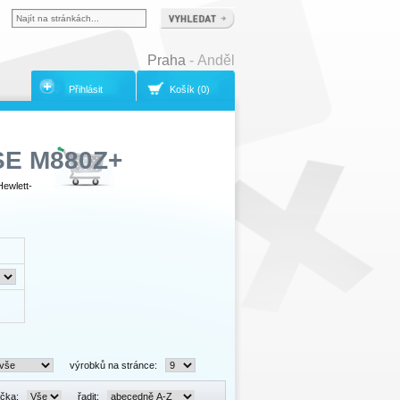
Praha
- Anděl
Přihlásit
Košík (0)
E M880Z+
Hewlett-
výrobků na stránce:
čka:
řadit: