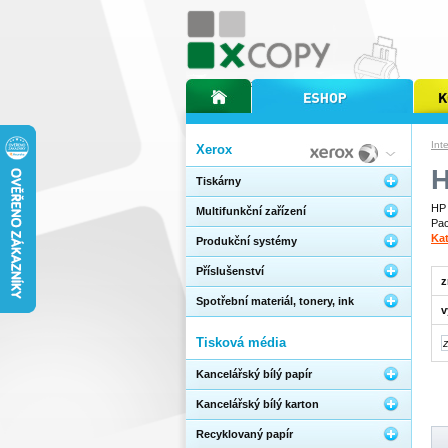
úvodní stránka xcopy
internetový obchod xcopy
kopírov
Int
Xerox
Tiskárny
HP 
Multifunkční zařízení
Pac
Kat
Produkční systémy
Příslušenství
z
Spotřební materiál, tonery, ink
v
Tisková média
Kancelářský bílý papír
Kancelářský bílý karton
Recyklovaný papír