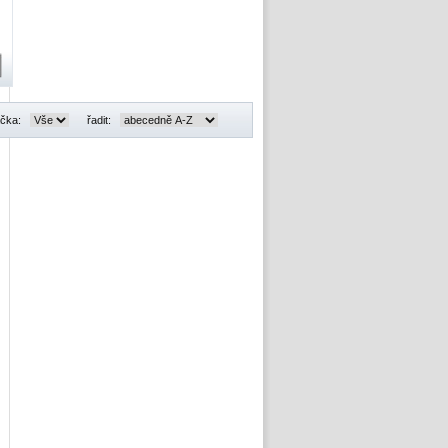
čka:
řadit: