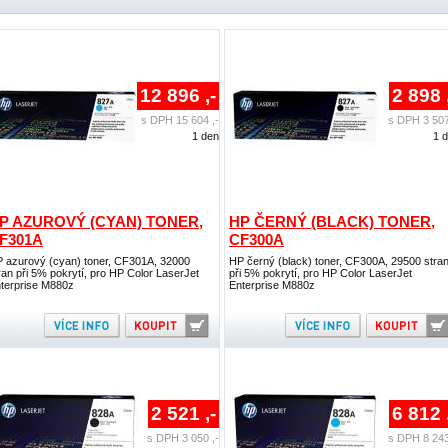
12 896 ,-
2 898 
s DPH 15 604 ,-
s DPH 3 507
1 den
1 
P AZUROVÝ (CYAN) TONER,
HP ČERNÝ (BLACK) TONER,
F301A
CF300A
 azurový (cyan) toner, CF301A, 32000
HP černý (black) toner, CF300A, 29500 stra
ran při 5% pokrytí, pro HP Color LaserJet
při 5% pokrytí, pro HP Color LaserJet
terprise M880z
Enterprise M880z
2 521 ,-
6 812 
s DPH 3 050 ,-
s DPH 8 243