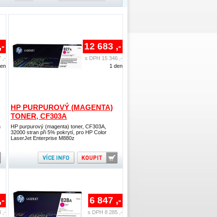
,-
12 683 ,-
 ,-
s DPH 15 346 ,-
den
1 den
HP PURPUROVÝ (MAGENTA)
TONER, CF303A
n
HP purpurový (magenta) toner, CF303A,
32000 stran při 5% pokrytí, pro HP Color
LaserJet Enterprise M880z
,-
6 847 ,-
 ,-
s DPH 8 285 ,-