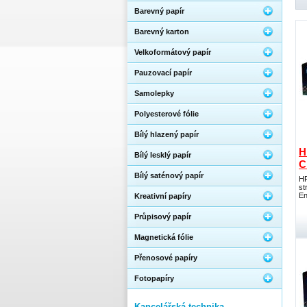
Barevný papír
Barevný karton
Velkoformátový papír
Pauzovací papír
Samolepky
Polyesterové fólie
Bílý hlazený papír
H
Bílý lesklý papír
C
Bílý saténový papír
HP
st
En
Kreativní papíry
Průpisový papír
Magnetická fólie
Přenosové papíry
Fotopapíry
Kancelářská technika