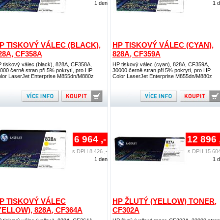
1 den
1 
P TISKOVÝ VÁLEC (BLACK),
HP TISKOVÝ VÁLEC (CYAN),
28A, CF358A
828A, CF359A
 tiskový válec (black), 828A, CF358A,
HP tiskový válec (cyan), 828A, CF359A,
000 černě stran při 5% pokrytí, pro HP
30000 černě stran při 5% pokrytí, pro HP
lor LaserJet Enterprise M855dn/M880z
Color LaserJet Enterprise M855dn/M880z
6 964 ,-
12 896 
s DPH 8 426 ,-
s DPH 15 604
1 den
1 
P TISKOVÝ VÁLEC
HP ŽLUTÝ (YELLOW) TONER,
YELLOW), 828A, CF364A
CF302A