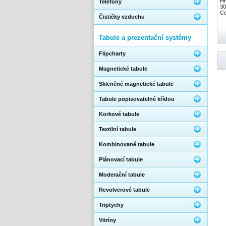
HP
Telefony
30
Co
Čističky vzduchu
Tabule a prezentační systémy
Flipcharty
Magnetické tabule
Skleněné magnetické tabule
Tabule popisovatelné křídou
Korkové tabule
Textilní tabule
Kombinované tabule
Plánovací tabule
Moderační tabule
Revolverové tabule
Triptychy
Vitríny