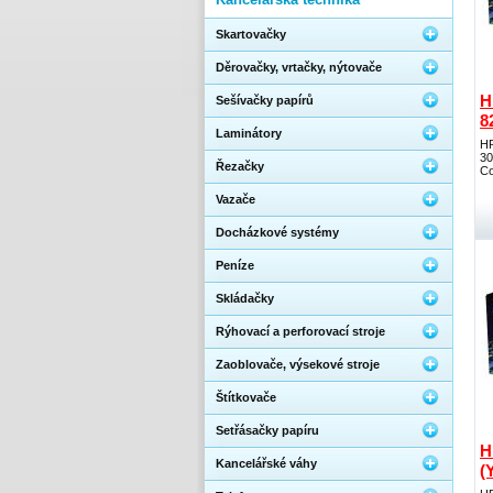
Skartovačky
Děrovačky, vrtačky, nýtovače
H
Sešívačky papírů
8
Laminátory
HP
30
Řezačky
Co
Vazače
Docházkové systémy
Peníze
Skládačky
Rýhovací a perforovací stroje
Zaoblovače, výsekové stroje
Štítkovače
Setřásačky papíru
H
Kancelářské váhy
(