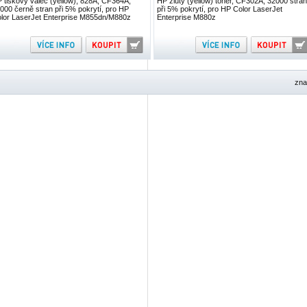
 tiskový válec (yellow), 828A, CF364A,
HP žlutý (yellow) toner, CF302A, 32000 stran
000 černě stran při 5% pokrytí, pro HP
při 5% pokrytí, pro HP Color LaserJet
lor LaserJet Enterprise M855dn/M880z
Enterprise M880z
zna