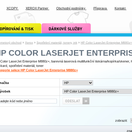
XCOPY
XEROX Partner
Obchodní podmínky
Přeprava
Kontakt
ání a tisk xcopy
dárkové služby xcopy
»
»
»
ernetový obchod
Xerox
Spotřební materiál, tonery, ink
HP Color LaserJet Enterprise M880z+
HP COLOR LASERJET ENTERPRIS
Color LaserJet Enterprise M880z+, barevná laserová multifunkční tiskárna/kopírka/skener, 
kard, spotřební materiál, toner
egorie sekce HP Color LaserJet Enterprise M880z+
načka
ýrobek
zobrazit:
zna