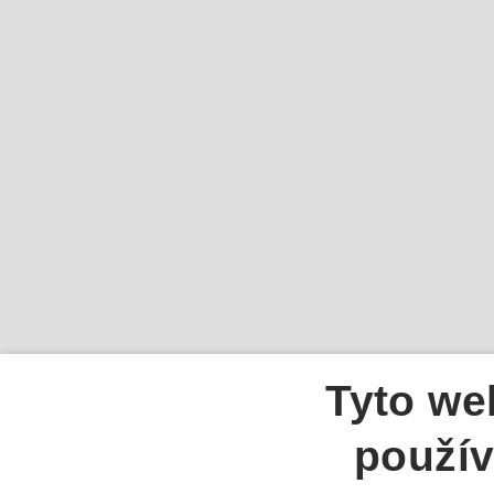
Tyto we
použív