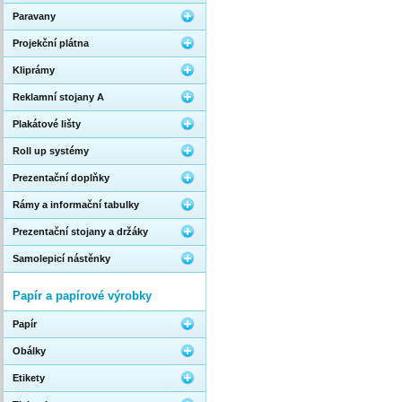
Paravany
Projekční plátna
Kliprámy
Reklamní stojany A
Plakátové lišty
Roll up systémy
Prezentační doplňky
Rámy a informační tabulky
Prezentační stojany a držáky
Samolepicí nástěnky
Papír a papírové výrobky
Papír
Obálky
Etikety