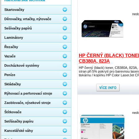
Skartovačky
nedo
Děrovačky, vrtačky, nýtovače
Sešívačky papírů
Laminátory
Řezačky
HP ČERNÝ (BLACK) TONE
Vazače
CB380A, 823A
Docházkové systémy
HP černý (black) toner, CB380A, 823A,
stran při 5% pokrytí pro barevnou lase
Peníze
tiskárnu / kopírku HP Color LaserJet 
Skládačky
Rýhovací a perforovací stroje
Zaoblovače, výsekové stroje
Štítkovače
nedo
Setřásačky papíru
Kancelářské váhy