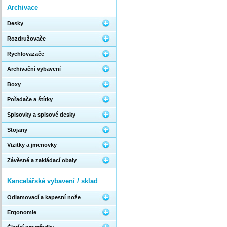
Archivace
Desky
Rozdružovače
Rychlovazače
Archivační vybavení
Boxy
Pořadače a štítky
Spisovky a spisové desky
Stojany
Vizitky a jmenovky
Závěsné a zakládací obaly
Kancelářské vybavení / sklad
Odlamovací a kapesní nože
Ergonomie