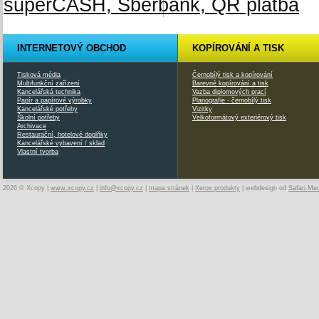
INTERNETOVÝ OBCHOD
KOPÍROVÁNÍ A TISK
Tisková média
Černobílý tisk a kopírování
Multifunkční zařízení
Barevné kopírování a tisk
Kancelářská technika
Vazba diplomových prací
Papír a papírové výrobky
Planografie - černobílý tisk
Kancelářské potřeby
Vizitky
Školní potřeby
Velkoformátový exteriérový tisk
Archivace
Restaurační, hotelové doplňky
Kancelářské vybavení / sklad
Vlastní tvorba
2026 © Xcopy |
www.xcopy.cz
|
info@xcopy.cz
|
mapa stránek
|
Xerox produkty
| webdesign od
Safari Me