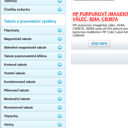
Telefony
Čističky vzduchu
HP PURPUROVÝ (MAGENT
VÁLEC, 824A, CB387A
Tabule a prezentační systémy
HP purpurový (magenta) válec, 824A,
CB387A, 35000 stran při 5% pokrytí pro
Flipcharty
barevnou multifunkci HP Color LaserJet
CM6040
Magnetické tabule
Skleněné magnetické tabule
Tabule popisovatelné křídou
Korkové tabule
Textilní tabule
Kombinované tabule
Plánovací tabule
Moderační tabule
Revolverové tabule
Triptychy
Vitríny