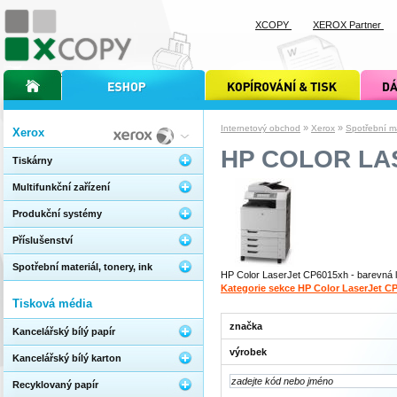
XCOPY
XEROX Partner
úvodní stránka xcopy
internetový obchod xcopy
kopírování a tisk xcopy
dárkové s
»
»
Internetový obchod
Xerox
Spotřební mat
Xerox
HP COLOR LA
Tiskárny
Multifunkční zařízení
Produkční systémy
Příslušenství
Spotřební materiál, tonery, ink
HP Color LaserJet CP6015xh - barevná la
Kategorie sekce HP Color LaserJet C
Tisková média
značka
Kancelářský bílý papír
výrobek
Kancelářský bílý karton
Recyklovaný papír