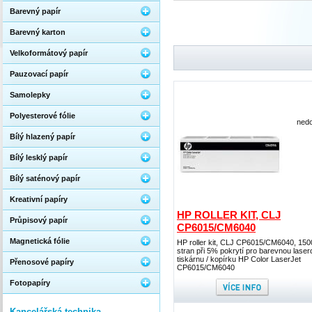
Barevný papír
Barevný karton
Velkoformátový papír
Pauzovací papír
Samolepky
Polyesterové fólie
nedo
Bílý hlazený papír
Bílý lesklý papír
Bílý saténový papír
Kreativní papíry
HP ROLLER KIT, CLJ
Průpisový papír
CP6015/CM6040
Magnetická fólie
HP roller kit, CLJ CP6015/CM6040, 15
stran při 5% pokrytí pro barevnou lase
tiskárnu / kopírku HP Color LaserJet
Přenosové papíry
CP6015/CM6040
Fotopapíry
Kancelářská technika