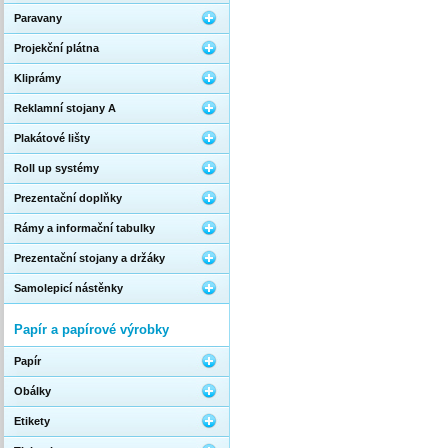
Paravany
Projekční plátna
Kliprámy
Reklamní stojany A
Plakátové lišty
Roll up systémy
Prezentační doplňky
Rámy a informační tabulky
Prezentační stojany a držáky
Samolepicí nástěnky
Papír a papírové výrobky
Papír
Obálky
Etikety