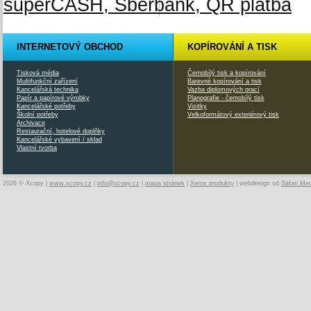
INTERNETOVÝ OBCHOD
KOPÍROVÁNÍ A TISK
Tisková média
Černobílý tisk a kopírování
Multifunkční zařízení
Barevné kopírování a tisk
Kancelářská technika
Vazba diplomových prací
Papír a papírové výrobky
Planografie - černobílý tisk
Kancelářské potřeby
Vizitky
Školní potřeby
Velkoformátový exteriérový tisk
Archivace
Restaurační, hotelové doplňky
Kancelářské vybavení / sklad
Vlastní tvorba
2026 © Xcopy |
www.xcopy.cz
|
info@xcopy.cz
|
mapa stránek
|
Xerox produkty
| webdesign od
Safari Me