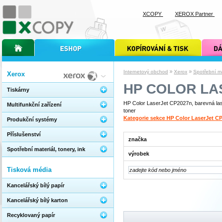
XCOPY
XEROX Partner
úvodní stránka xcopy
internetový obchod xcopy
kopírování a tisk xcopy
dárkové s
»
»
Internetový obchod
Xerox
Spotřební mat
Xerox
HP COLOR LA
Tiskárny
HP Color LaserJet CP2027n, barevná lase
Multifunkční zařízení
toner
Kategorie sekce HP Color LaserJet C
Produkční systémy
Příslušenství
značka
Spotřební materiál, tonery, ink
výrobek
Tisková média
Kancelářský bílý papír
Kancelářský bílý karton
Recyklovaný papír