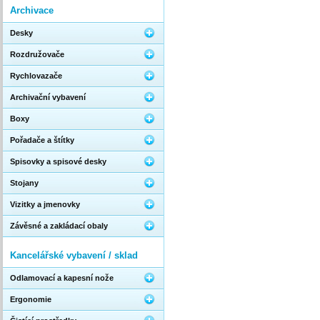
Archivace
Desky
Rozdružovače
Rychlovazače
Archivační vybavení
Boxy
Pořadače a štítky
Spisovky a spisové desky
Stojany
Vizitky a jmenovky
Závěsné a zakládací obaly
Kancelářské vybavení / sklad
Odlamovací a kapesní nože
Ergonomie