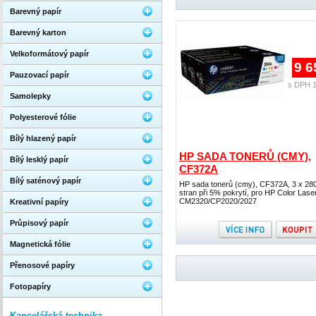
Barevný papír
Barevný karton
Velkoformátový papír
9 6
Pauzovací papír
s DPH 1
Samolepky
Polyesterové fólie
Bílý hlazený papír
HP SADA TONERŮ (CMY),
Bílý lesklý papír
CF372A
Bílý saténový papír
HP sada tonerů (cmy), CF372A, 3 x 28
stran při 5% pokrytí, pro HP Color Lase
CM2320/CP2020/2027
Kreativní papíry
Průpisový papír
Magnetická fólie
Přenosové papíry
Fotopapíry
Kancelářská technika