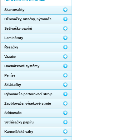
Skartovačky
Děrovačky, vrtačky, nýtovače
Sešívačky papírů
Laminátory
Řezačky
Vazače
Docházkové systémy
Peníze
Skládačky
Rýhovací a perforovací stroje
Zaoblovače, výsekové stroje
Štítkovače
Setřásačky papíru
Kancelářské váhy