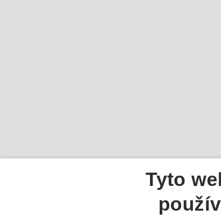
Tyto we
použív