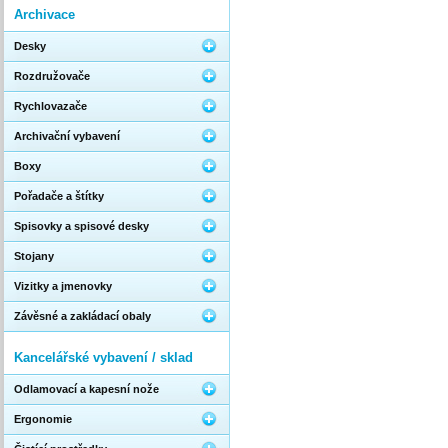
Archivace
Desky
Rozdružovače
Rychlovazače
Archivační vybavení
Boxy
Pořadače a štítky
Spisovky a spisové desky
Stojany
Vizitky a jmenovky
Závěsné a zakládací obaly
Kancelářské vybavení / sklad
Odlamovací a kapesní nože
Ergonomie