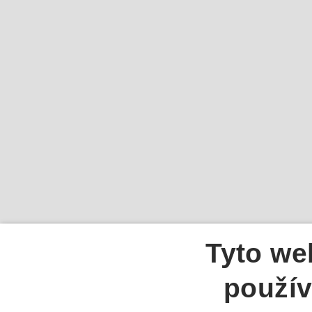
Tyto we
použív