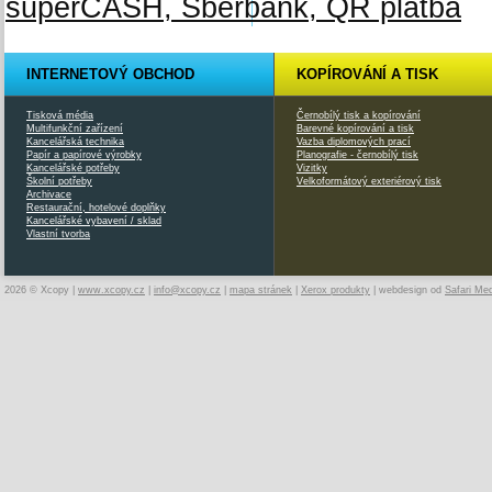
INTERNETOVÝ OBCHOD
KOPÍROVÁNÍ A TISK
Tisková média
Černobílý tisk a kopírování
Multifunkční zařízení
Barevné kopírování a tisk
Kancelářská technika
Vazba diplomových prací
Papír a papírové výrobky
Planografie - černobílý tisk
Kancelářské potřeby
Vizitky
Školní potřeby
Velkoformátový exteriérový tisk
Archivace
Restaurační, hotelové doplňky
Kancelářské vybavení / sklad
Vlastní tvorba
2026 © Xcopy |
www.xcopy.cz
|
info@xcopy.cz
|
mapa stránek
|
Xerox produkty
| webdesign od
Safari Me