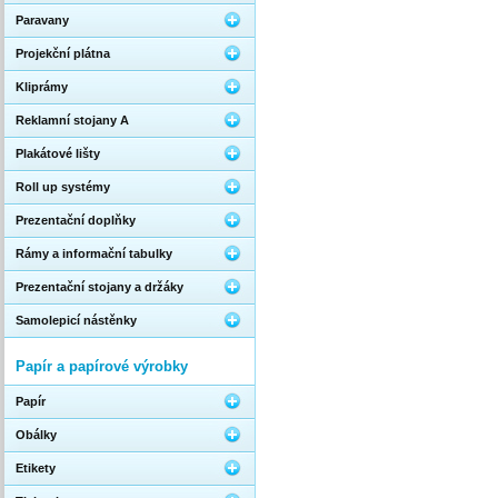
Paravany
Projekční plátna
Kliprámy
Reklamní stojany A
Plakátové lišty
Roll up systémy
Prezentační doplňky
Rámy a informační tabulky
Prezentační stojany a držáky
Samolepicí nástěnky
Papír a papírové výrobky
Papír
Obálky
Etikety