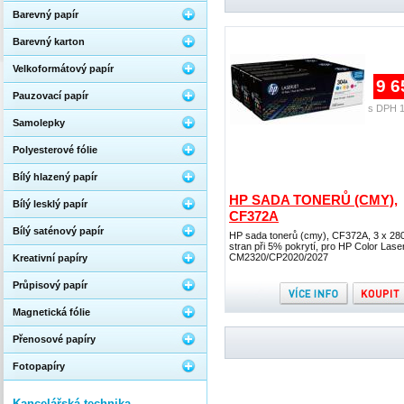
Barevný papír
Barevný karton
Velkoformátový papír
9 6
Pauzovací papír
s DPH 1
Samolepky
Polyesterové fólie
Bílý hlazený papír
HP SADA TONERŮ (CMY),
Bílý lesklý papír
CF372A
Bílý saténový papír
HP sada tonerů (cmy), CF372A, 3 x 28
stran při 5% pokrytí, pro HP Color Lase
CM2320/CP2020/2027
Kreativní papíry
Průpisový papír
Magnetická fólie
Přenosové papíry
Fotopapíry
Kancelářská technika