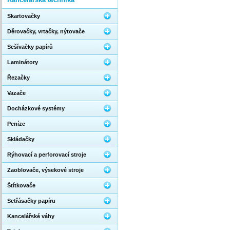
Skartovačky
Děrovačky, vrtačky, nýtovače
Sešívačky papírů
Laminátory
Řezačky
Vazače
Docházkové systémy
Peníze
Skládačky
Rýhovací a perforovací stroje
Zaoblovače, výsekové stroje
Štítkovače
Setřásačky papíru
Kancelářské váhy