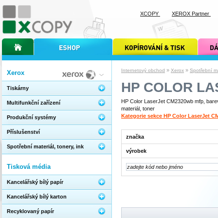
XCOPY
XEROX Partner
úvodní stránka xcopy
internetový obchod xcopy
kopírování a tisk xcopy
dárkové s
»
»
Internetový obchod
Xerox
Spotřební mat
Xerox
HP COLOR LA
Tiskárny
HP Color LaserJet CM2320wb mfp, barevn
Multifunkční zařízení
materiál, toner
Kategorie sekce HP Color LaserJet 
Produkční systémy
Příslušenství
značka
Spotřební materiál, tonery, ink
výrobek
Tisková média
Kancelářský bílý papír
Kancelářský bílý karton
Recyklovaný papír