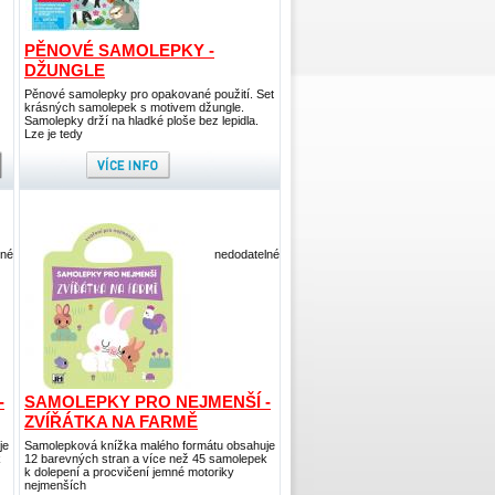
PĚNOVÉ SAMOLEPKY -
DŽUNGLE
Pěnové samolepky pro opakované použití. Set
krásných samolepek s motivem džungle.
Samolepky drží na hladké ploše bez lepidla.
Lze je tedy
lné
nedodatelné
-
SAMOLEPKY PRO NEJMENŠÍ -
ZVÍŘÁTKA NA FARMĚ
je
Samolepková knížka malého formátu obsahuje
k
12 barevných stran a více než 45 samolepek
k dolepení a procvičení jemné motoriky
nejmenších