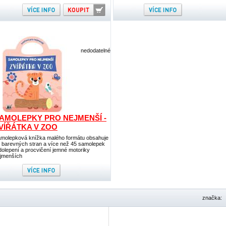
nedodatelné
AMOLEPKY PRO NEJMENŠÍ -
VÍŘÁTKA V ZOO
molepková knížka malého formátu obsahuje
 barevných stran a více než 45 samolepek
dolepení a procvičení jemné motoriky
jmenších
značka: