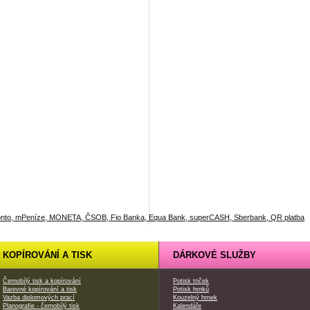
KOPÍROVÁNÍ A TISK
DÁRKOVÉ SLUŽBY
Černobílý tisk a kopírování
Potisk triček
Barevné kopírování a tisk
Potisk hrnků
Vazba diplomových prací
Kouzelný hrnek
Planografie - černobílý tisk
Kalendáře