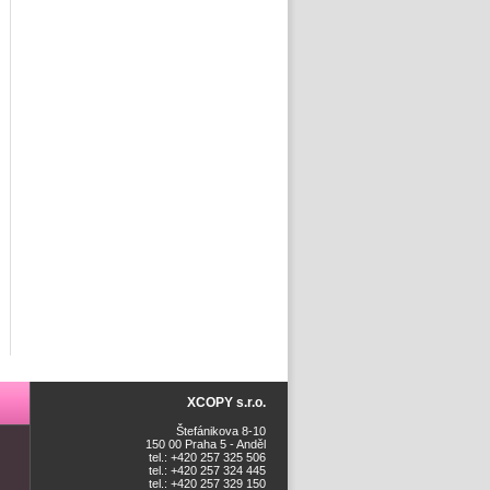
XCOPY s.r.o.
Štefánikova 8-10
150 00 Praha 5 - Anděl
tel.: +420 257 325 506
tel.: +420 257 324 445
tel.: +420 257 329 150