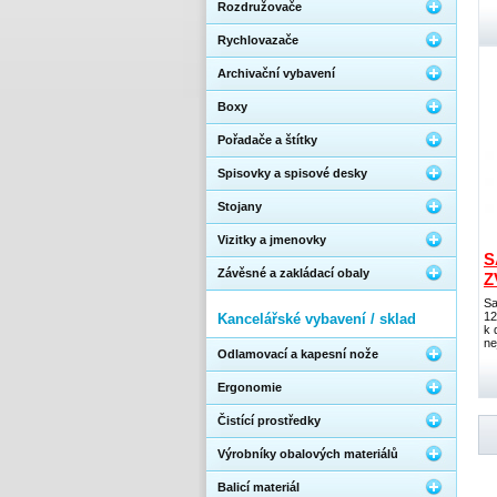
Rozdružovače
Rychlovazače
Archivační vybavení
Boxy
Pořadače a štítky
Spisovky a spisové desky
Stojany
Vizitky a jmenovky
S
Závěsné a zakládací obaly
Z
Sa
12
Kancelářské vybavení / sklad
k 
ne
Odlamovací a kapesní nože
Ergonomie
Čistící prostředky
Výrobníky obalových materiálů
Balicí materiál