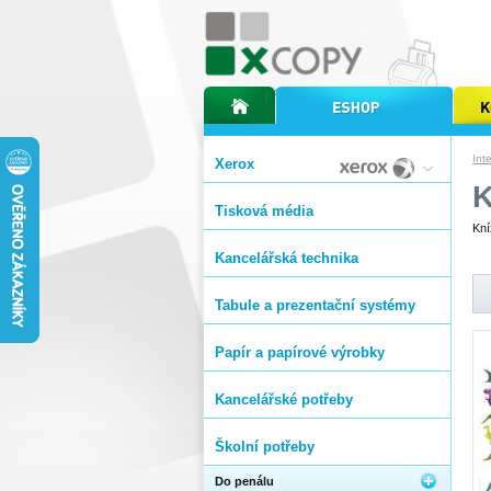
úvodní stránka xcopy
internetový obchod xcopy
kopírov
Int
Xerox
Tisková média
Kní
Kancelářská technika
Tabule a prezentační systémy
Papír a papírové výrobky
Kancelářské potřeby
Školní potřeby
Do penálu