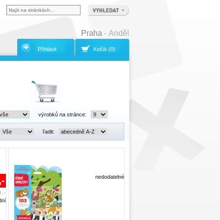
Praha
- Anděl
Přihlásit
Košík (0)
výrobků na stránce:
řadit:
nedodatelné
,-
 ,-
dní