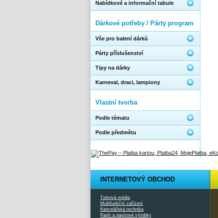
Nabídkové a informační tabule
Dárkové potřeby / Párty program
Vše pro balení dárků
Párty příslušenství
Tipy na dárky
Karneval, draci, lampiony
Vlastní tvorba
Podle tématu
Podle předmětu
INTERNETOVÝ OBCHOD
Tisková média
Multifunkční zařízení
Kancelářská technika
Papír a papírové výrobky