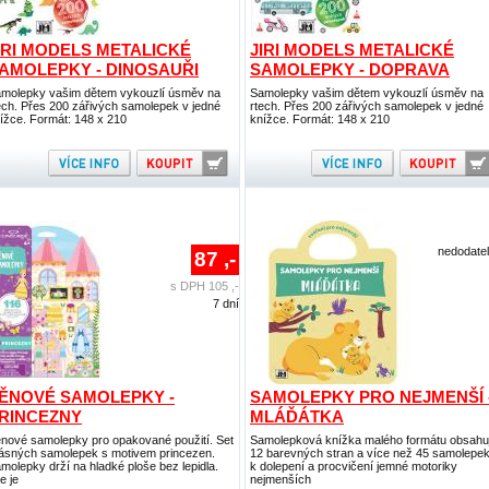
IRI MODELS METALICKÉ
JIRI MODELS METALICKÉ
AMOLEPKY - DINOSAUŘI
SAMOLEPKY - DOPRAVA
molepky vašim dětem vykouzlí úsměv na
Samolepky vašim dětem vykouzlí úsměv na
ech. Přes 200 zářivých samolepek v jedné
rtech. Přes 200 zářivých samolepek v jedné
ížce. Formát: 148 x 210
knížce. Formát: 148 x 210
nedodate
87 ,-
s DPH 105 ,-
7 dní
ĚNOVÉ SAMOLEPKY -
SAMOLEPKY PRO NEJMENŠÍ 
RINCEZNY
MLÁĎÁTKA
nové samolepky pro opakované použití. Set
Samolepková knížka malého formátu obsahu
ásných samolepek s motivem princezen.
12 barevných stran a více než 45 samolepe
molepky drží na hladké ploše bez lepidla.
k dolepení a procvičení jemné motoriky
e je
nejmenších