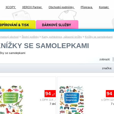
XCOPY
XEROX Partner
Obchodní podmínky
Přeprava
Kontakt
ání a tisk xcopy
dárkové služby xcopy
»
»
»
ernetový obchod
Školní potřeby
Karty, pohlednice, zábavné knížky
Knížky se samolepkami
KNÍŽKY SE SAMOLEPKAMI
žky se samolepkami
zobrazit:
značka:
94 ,-
94 
s DPH 114 ,-
s DPH 114
7 dní
7 