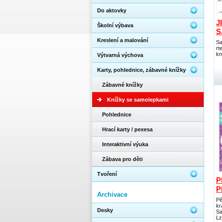
Do aktovky
J
Školní výbava
S
Kreslení a malování
Sa
rt
kn
Výtvarná výchova
Karty, pohlednice, zábavné knížky
Zábavné knížky
Knížky se samolepkami
Pohlednice
Hrací karty / pexesa
Interaktivní výuka
Zábava pro děti
Tvoření
P
P
Archivace
Pě
kr
Desky
Sa
Lz