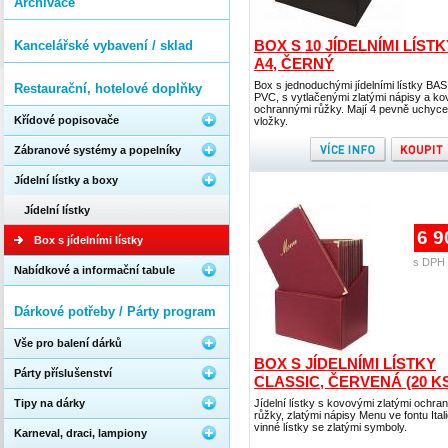
Archivace
BOX S 10 JÍDELNÍMI LÍSTK
Kancelářské vybavení / sklad
A4, ČERNÝ
Box s jednoduchými jídelními lístky BAS
Restaurační, hotelové doplňky
PVC, s vytlačenými zlatými nápisy a k
ochrannými růžky. Mají 4 pevně uchyc
Křídové popisovače
vložky.
Zábranové systémy a popelníky
Jídelní lístky a boxy
Jídelní lístky
6 9
Box s jídelními lístky
s DPH 
Nabídkové a informační tabule
Dárkové potřeby / Párty program
Vše pro balení dárků
BOX S JÍDELNÍMI LÍSTKY
Párty příslušenství
CLASSIC, ČERVENÁ (20 K
Tipy na dárky
Jídelní lístky s kovovými zlatými ochra
růžky, zlatými nápisy Menu ve fontu Itali
vinné lístky se zlatými symboly.
Karneval, draci, lampiony