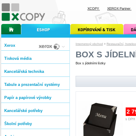
XCOPY
XEROX Partner
úvodní stránka xcopy
internetový obchod xcopy
kopírování a tisk xcopy
dárkové s
»
Internetový obchod
Restaurační, hotelo
Xerox
BOX S JÍDELN
Tisková média
Box s jídelními lístky
Kancelářská technika
Tabule a prezentační systémy
Papír a papírové výrobky
Kancelářské potřeby
2 7
s DPH 
Školní potřeby