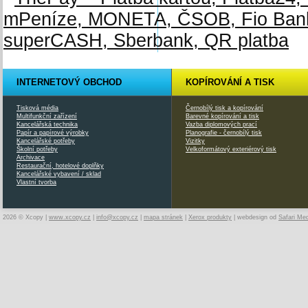
INTERNETOVÝ OBCHOD
KOPÍROVÁNÍ A TISK
Tisková média
Černobílý tisk a kopírování
Multifunkční zařízení
Barevné kopírování a tisk
Kancelářská technika
Vazba diplomových prací
Papír a papírové výrobky
Planografie - černobílý tisk
Kancelářské potřeby
Vizitky
Školní potřeby
Velkoformátový exteriérový tisk
Archivace
Restaurační, hotelové doplňky
Kancelářské vybavení / sklad
Vlastní tvorba
2026 © Xcopy |
www.xcopy.cz
|
info@xcopy.cz
|
mapa stránek
|
Xerox produkty
| webdesign od
Safari Me