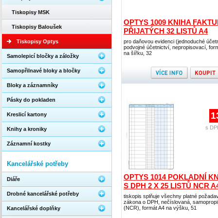
Tiskopisy MSK
OPTYS 1009 KNIHA FAKT
Tiskopisy Baloušek
PŘIJATÝCH 32 LISTŮ A4
Tiskopisy Optys
pro daňovou evidenci (jednoduché účetni
podvojné účetnictví, nepropisovací, for
na šířku, 32
Samolepicí bločky a záložky
Samopřilnavé bloky a bločky
Bloky a záznamníky
Pásky do pokladen
1
Kreslicí kartony
s DP
Knihy a kroniky
Záznamní kostky
Kancelářské potřeby
OPTYS 1014 POKLADNÍ K
Diáře
S DPH 2 X 25 LISTŮ NCR A
Drobné kancelářské potřeby
tiskopis splňuje všechny platné požada
zákona o DPH, nečíslovaná, samopropi
(NCR), formát A4 na výšku, 51
Kancelářské doplňky