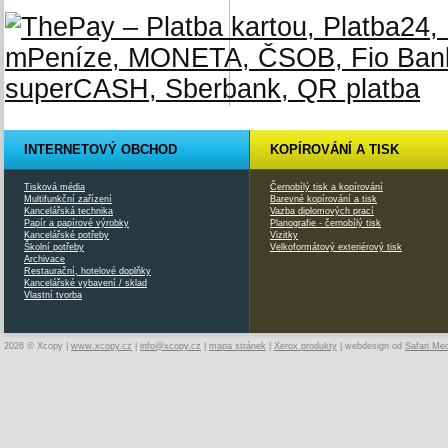
INTERNETOVÝ OBCHOD
KOPÍROVÁNÍ A TISK
Tisková média
Černobílý tisk a kopírování
Multifunkční zařízení
Barevné kopírování a tisk
Kancelářská technika
Vazba diplomových prací
Papír a papírové výrobky
Planografie - černobílý tisk
Kancelářské potřeby
Vizitky
Školní potřeby
Velkoformátový exteriérový tisk
Archivace
Restaurační, hotelové doplňky
Kancelářské vybavení / sklad
Vlastní tvorba
2026 © Xcopy |
www.xcopy.cz
|
info@xcopy.cz
|
mapa stránek
|
Xerox produkty
| webdesign od
Safari Me