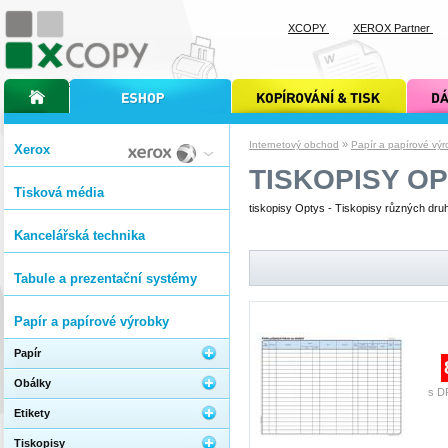
XCOPY
XEROX Partner
úvodní stránka xcopy
internetový obchod xcopy
kopírování a tisk xcopy
dárkové s
»
Internetový obchod
Papír a papírové výr
Xerox
TISKOPISY O
Tisková média
tiskopisy Optys - Tiskopisy různých dru
Kancelářská technika
Tabule a prezentační systémy
Papír a papírové výrobky
Papír
Obálky
s D
Etikety
Tiskopisy