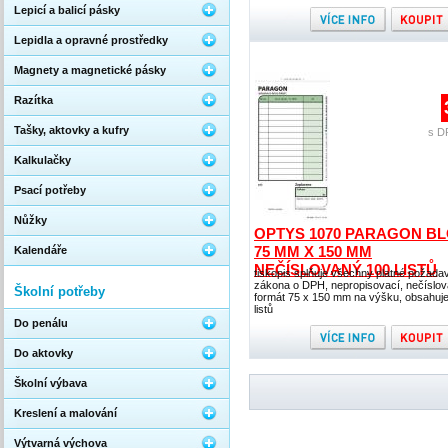
Lepicí a balicí pásky
Lepidla a opravné prostředky
Magnety a magnetické pásky
Razítka
Tašky, aktovky a kufry
s D
Kalkulačky
Psací potřeby
Nůžky
OPTYS 1070 PARAGON B
75 MM X 150 MM
Kalendáře
NEČÍSLOVANÝ 100 LISTŮ
tiskopis splňuje všechny platné požada
zákona o DPH, nepropisovací, nečíslov
Školní potřeby
formát 75 x 150 mm na výšku, obsahuj
listů
Do penálu
Do aktovky
Školní výbava
Kreslení a malování
Výtvarná výchova