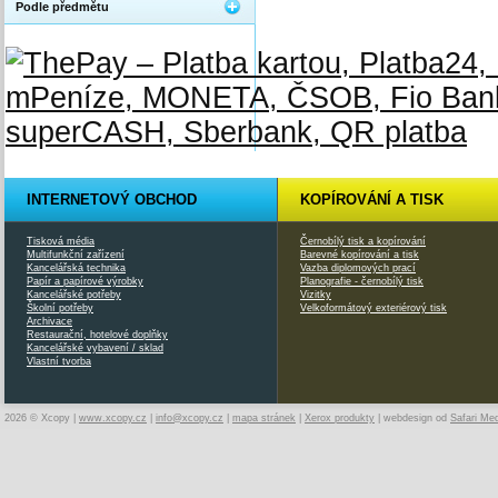
Podle předmětu
INTERNETOVÝ OBCHOD
KOPÍROVÁNÍ A TISK
Tisková média
Černobílý tisk a kopírování
Multifunkční zařízení
Barevné kopírování a tisk
Kancelářská technika
Vazba diplomových prací
Papír a papírové výrobky
Planografie - černobílý tisk
Kancelářské potřeby
Vizitky
Školní potřeby
Velkoformátový exteriérový tisk
Archivace
Restaurační, hotelové doplňky
Kancelářské vybavení / sklad
Vlastní tvorba
2026 © Xcopy |
www.xcopy.cz
|
info@xcopy.cz
|
mapa stránek
|
Xerox produkty
| webdesign od
Safari Me