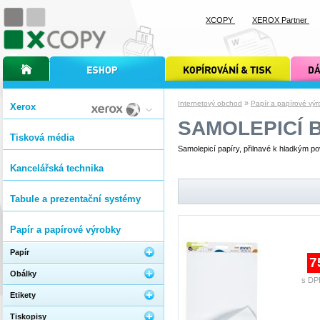
XCOPY
XEROX Partner
úvodní stránka xcopy
internetový obchod xcopy
kopírování a tisk xcopy
dárkové s
»
Internetový obchod
Papír a papírové výr
Xerox
SAMOLEPICÍ 
Tisková média
Samolepicí papíry, přilnavé k hladkým pov
Kancelářská technika
Tabule a prezentační systémy
Papír a papírové výrobky
Papír
7
Obálky
s DP
Etikety
Tiskopisy