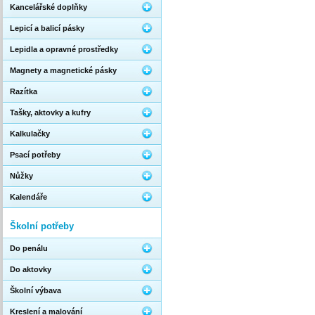
Kancelářské doplňky
Lepicí a balicí pásky
Lepidla a opravné prostředky
Magnety a magnetické pásky
Razítka
Tašky, aktovky a kufry
Kalkulačky
Psací potřeby
Nůžky
Kalendáře
Školní potřeby
Do penálu
Do aktovky
Školní výbava
Kreslení a malování