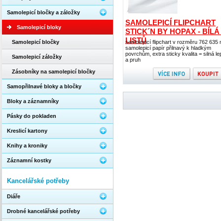
Samolepicí bločky a záložky
SAMOLEPICÍ FLIPCHART
Samolepicí bloky
STICK´N BY HOPAX - BÍLÁ 
LISTŮ
Samolepicí bločky
samolepicí flipchart v rozměru 762 635
samolepicí papír přilnavý k hladkým
povrchům, extra sticky kvalita = silná le
Samolepicí záložky
a pruh
Zásobníky na samolepicí bločky
Samopřilnavé bloky a bločky
Bloky a záznamníky
Pásky do pokladen
Kreslicí kartony
Knihy a kroniky
Záznamní kostky
Kancelářské potřeby
Diáře
Drobné kancelářské potřeby