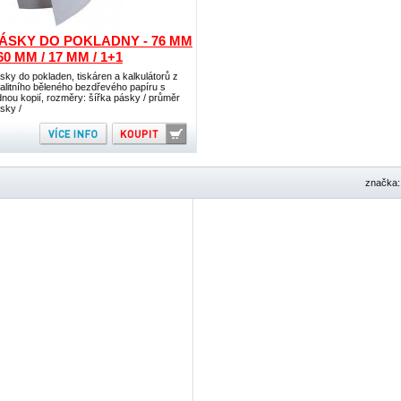
ÁSKY DO POKLADNY - 76 MM
 60 MM / 17 MM / 1+1
sky do pokladen, tiskáren a kalkulátorů z
alitního běleného bezdřevého papíru s
dnou kopií, rozměry: šířka pásky / průměr
sky /
značka