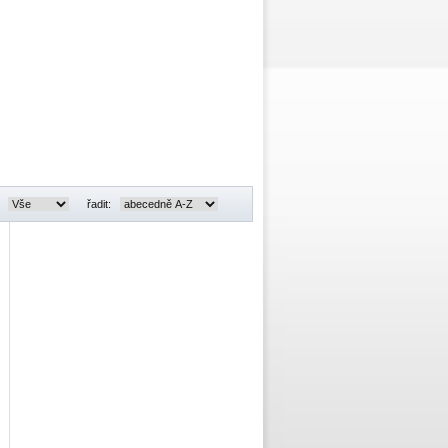
:
řadit: