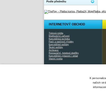
Podle předmětu
INTERNETOVÝ OBCHOD
Tisková média
Multifunkční zařízení
Kancelářská technika
Papír a papírové výrobky
Kancelářské potřeby
Školní potřeby
Archivace
Restaurační, hotelové doplňky
Kancelářské vybavení / sklad
Vlastní tvorba
2026 © Xcopy |
www.xcopy.cz
|
info@xcopy.cz
|
mapa stránek
K personaliz
našich str
informacem