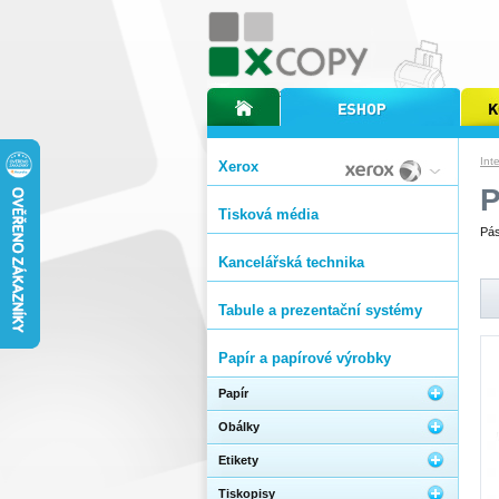
úvodní stránka xcopy
internetový obchod xcopy
kopírov
Int
Xerox
Tisková média
Pás
Kancelářská technika
Tabule a prezentační systémy
Papír a papírové výrobky
Papír
Obálky
Etikety
Tiskopisy