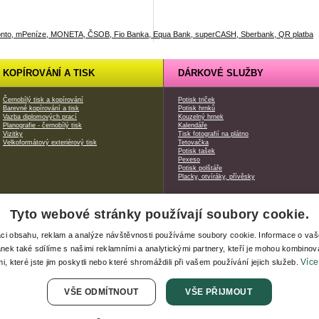
KOPÍROVÁNÍ A TISK
DÁRKOVÉ SLUŽBY
Černobílý tisk a kopírování
Potisk triček
Barevné kopírování a tisk
Potisk hrnků
Vazba diplomových prací
Kouzelný hrnek
Planografie - černobílý tisk
Kalendáře
Vizitky
Tisk fotografií na plátno
Velkoformátový exteriérový tisk
Tetovačka
Potisk tašek
Pexeso
Potisk polštáře
Placky, otvíráky, přívěsky
Tyto webové stránky používají soubory cookie.
|
Xerox produkty
| webdesign od
Safari Media
aci obsahu, reklam a analýze návštěvnosti používáme soubory cookie. Informace o va
ánek také sdílíme s našimi reklamními a analytickými partnery, kteří je mohou kombinova
Více
i, které jste jim poskytli nebo které shromáždili při vašem používání jejich služeb.
VŠE ODMÍTNOUT
VŠE PŘIJMOUT