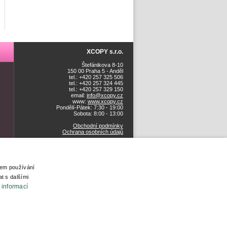
XCOPY s.r.o.
Štefánikova 8-10
150 00 Praha 5 - Anděl
tel.: +420 257 325 506
tel.: +420 257 324 445
tel.: +420 257 329 150
email:
info@xcopy.cz
www:
www.xcopy.cz
Pondělí-Pátek: 7:30 - 19:00
Sobota: 8:00 - 13:00
Obchodní podmínky
Ochrana osobních údajů
šem používání
t s dalšími
 informací