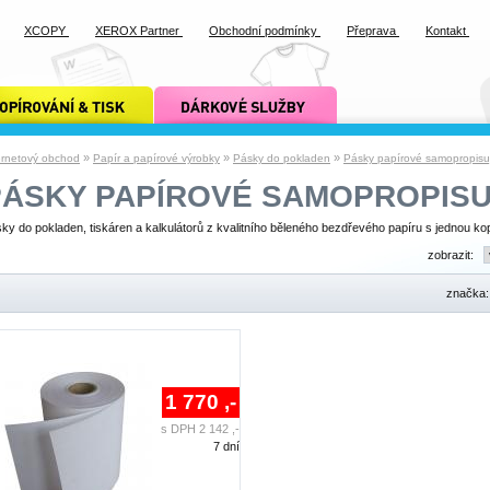
XCOPY
XEROX Partner
Obchodní podmínky
Přeprava
Kontakt
ání a tisk xcopy
dárkové služby xcopy
»
»
»
ernetový obchod
Papír a papírové výrobky
Pásky do pokladen
Pásky papírové samopropisuj
PÁSKY PAPÍROVÉ SAMOPROPISU
ky do pokladen, tiskáren a kalkulátorů z kvalitního běleného bezdřevého papíru s jednou kop
zobrazit:
značka
1 770 ,-
s DPH 2 142 ,-
7 dní