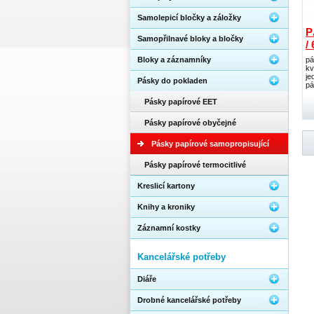
Samolepicí bločky a záložky
P
Samopřilnavé bloky a bločky
/
Bloky a záznamníky
pá
kv
je
Pásky do pokladen
pá
Pásky papírové EET
Pásky papírové obyčejné
Pásky papírové samopropisující
Pásky papírové termocitlivé
Kreslicí kartony
Knihy a kroniky
Záznamní kostky
Kancelářské potřeby
Diáře
Drobné kancelářské potřeby