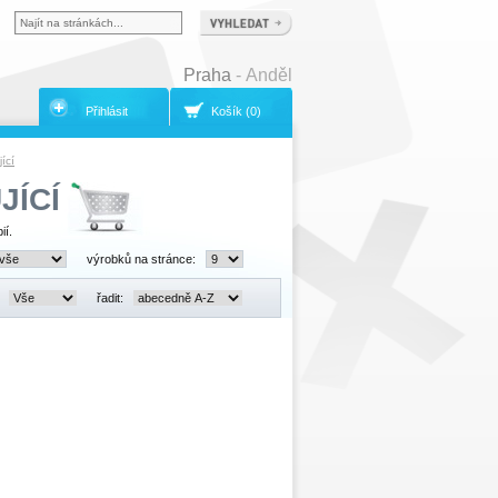
Praha
- Anděl
Přihlásit
Košík (0)
ící
JÍCÍ
ií.
výrobků na stránce:
:
řadit: