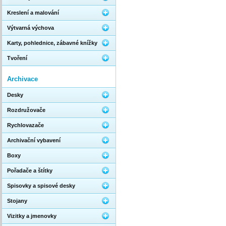
Kreslení a malování
Výtvarná výchova
Karty, pohlednice, zábavné knížky
Tvoření
Archivace
Desky
Rozdružovače
Rychlovazače
Archivační vybavení
Boxy
Pořadače a štítky
Spisovky a spisové desky
Stojany
Vizitky a jmenovky