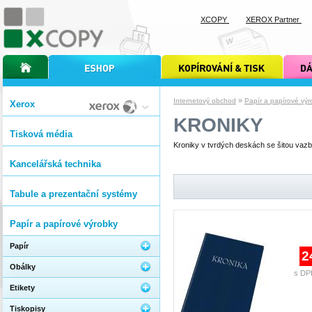
XCOPY
XEROX Partner
úvodní stránka xcopy
internetový obchod xcopy
kopírování a tisk xcopy
dárkové s
»
Internetový obchod
Papír a papírové výr
Xerox
KRONIKY
Tisková média
Kroniky v tvrdých deskách se šitou vaz
Kancelářská technika
Tabule a prezentační systémy
Papír a papírové výrobky
Papír
2
Obálky
s DP
Etikety
Tiskopisy