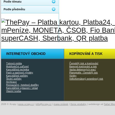
Podle tématu
Podle předmětu
INTERNETOVÝ OBCHOD
KOPÍROVÁNÍ A TISK
Tisková média
Černobílý tisk a kopírování
Multifunkční zařízení
Barevné kopírování a tisk
Kancelářská technika
Vazba diplomových prací
Papír a papírové výrobky
Planografie - černobílý tisk
Kancelářské potřeby
Vizitky
Školní potřeby
Velkoformátový exteriérový tisk
Archivace
Restaurační, hotelové doplňky
Kancelářské vybavení / sklad
Vlastní tvorba
2026 © Xcopy |
www.xcopy.cz
|
info@xcopy.cz
|
mapa stránek
|
Xerox produkty
| webdesign od
Safari Me