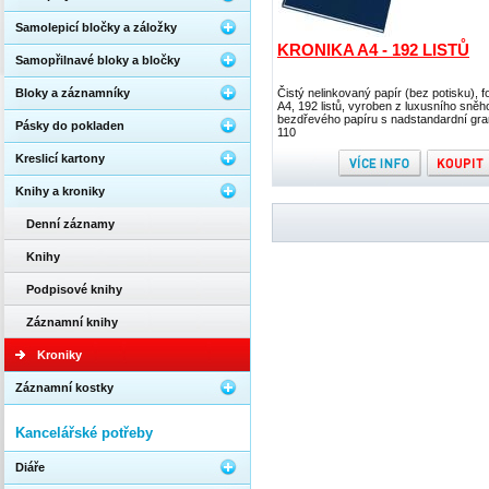
Samolepicí bločky a záložky
KRONIKA A4 - 192 LISTŮ
Samopřilnavé bloky a bločky
Bloky a záznamníky
Čistý nelinkovaný papír (bez potisku), f
A4, 192 listů, vyroben z luxusního sněh
bezdřevého papíru s nadstandardní gr
Pásky do pokladen
110
Kreslicí kartony
Knihy a kroniky
Denní záznamy
Knihy
Podpisové knihy
Záznamní knihy
Kroniky
Záznamní kostky
Kancelářské potřeby
Diáře