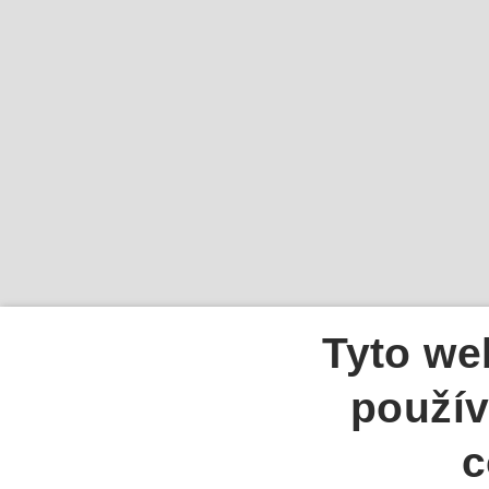
Tyto we
použív
c