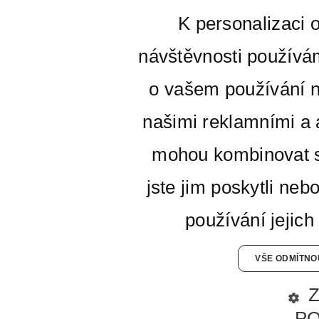
K personalizaci 
návštěvnosti používá
o vašem používání n
našimi reklamními a a
mohou kombinovat s
jste jim poskytli neb
používání jejich
VŠE ODMÍTNO
P