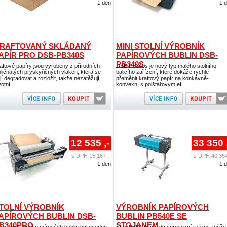
1 den
1 
RAFTOVANÝ SKLÁDANÝ
MINI STOLNÍ VÝROBNÍK
APÍR PRO DSB-PB340S
PAPÍROVÝCH BUBLIN DSB-
PB340S
aftové papíry jsou vyrobeny z přírodních
DSB PB340s je nový typ malého stolního
hličnatých pryskyřičných vláken, která se
balicího zařízení, které dokáže rychle
jí degradovat a rozložit, takže nezatěžují
přeměnit kraftový papír na konkávně-
votní
konvexní s polštářovým ef
12 535 ,-
33 350 
s DPH 15 167 ,-
s DPH 40 354
1 den
1 
TOLNÍ VÝROBNÍK
VÝROBNÍK PAPÍROVÝCH
APÍROVÝCH BUBLIN DSB-
BUBLIN PB540E SE
B340PRO
STOJANEM