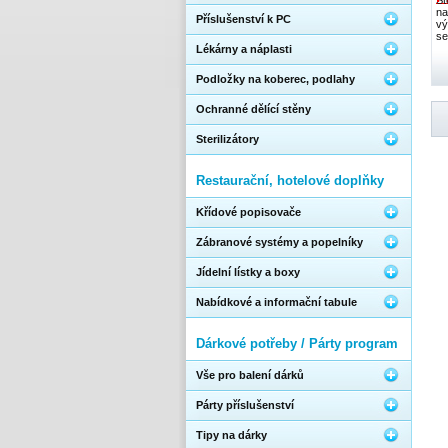
St
na
Příslušenství k PC
vý
se
Lékárny a náplasti
Podložky na koberec, podlahy
Ochranné dělící stěny
Sterilizátory
Restaurační, hotelové doplňky
Křídové popisovače
Zábranové systémy a popelníky
Jídelní lístky a boxy
Nabídkové a informační tabule
Dárkové potřeby / Párty program
Vše pro balení dárků
Párty příslušenství
Tipy na dárky