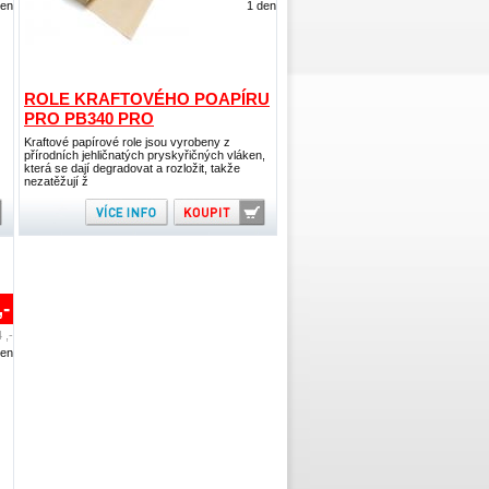
den
1 den
ROLE KRAFTOVÉHO POAPÍRU
PRO PB340 PRO
Kraftové papírové role jsou vyrobeny z
přírodních jehličnatých pryskyřičných vláken,
která se dají degradovat a rozložit, takže
nezatěžují ž
,-
 ,-
den