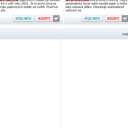
olní dávkovač papírových bublin byl uveden
Stroj PB540E má dva provozní režimy, může
 trh v září roku 2022. Je to první stroj na
automaticky řezat nebo navíjet papír a může
robu papírových bublin na světě. Používá
také nastavit délku. Obsahuje automatické
 pře
zařízení na
zna