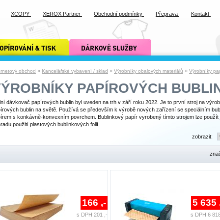
XCOPY
XEROX Partner
Obchodní podmínky
Přeprava
Kontakt
ání a tisk xcopy
dárkové služby xcopy
»
»
»
ernetový obchod
Kancelářské vybavení / sklad
Výrobníky obalových materiálů
Výrobníky pa
VÝROBNÍKY PAPÍROVÝCH BUBLI
lní dávkovač papírových bublin byl uveden na trh v září roku 2022. Je to první stroj na výro
írových bublin na světě. Používá se především k výrobě nových zařízení se speciálním bu
írem s konkávně-konvexním povrchem. Bublinkový papír vyrobený tímto strojem lze použít 
radu použití plastových bublinkových folií.
zobrazit:
zna
166 ,-
5 635 
s DPH 201 ,-
s DPH 6 818