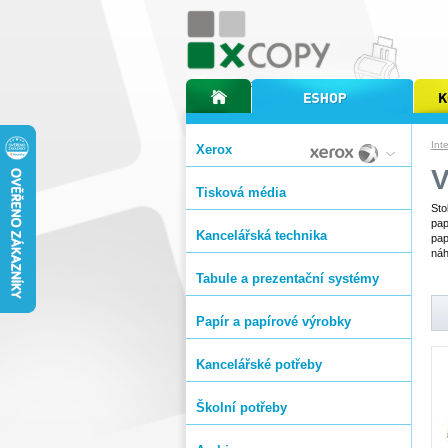
úvodní stránka xcopy
internetový obchod xcopy
kopírov
Int
Xerox
Tisková média
Sto
pap
Kancelářská technika
pap
náh
Tabule a prezentační systémy
Papír a papírové výrobky
Kancelářské potřeby
Školní potřeby