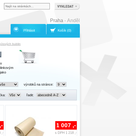
Praha
- Anděl
Přihlásit
Košík (0)
pírových bublin
N
bu
blinkovým
jako
výrobků na stránce:
čka:
řadit:
,-
1 007 ,-
 ,-
s DPH 1 218 ,-