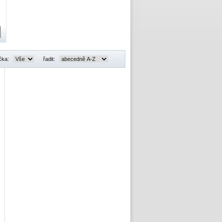
čka:
řadit: