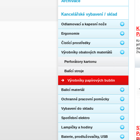
Archivace
Kancelářské vybavení / sklad
Odlamovací a kapesní nože
K
P
Ergonomie
Kr
Čistící prostředky
je
da
ži
Výrobníky obalových materiálů
Perforátory kartonu
Balící stroje
Výrobníky papírových bublin
Balicí materiál
Ochranné pracovní pomůcky
Vybavení do skladu
Spotřební elektro
S
Lampičky a hodiny
P
Baterie, prodlužovačky, USB
P