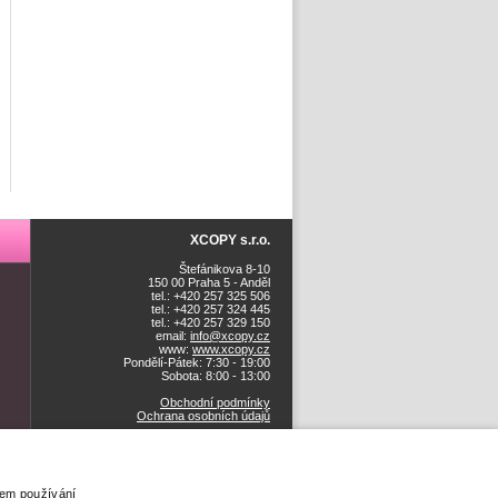
XCOPY s.r.o.
Štefánikova 8-10
150 00 Praha 5 - Anděl
tel.: +420 257 325 506
tel.: +420 257 324 445
tel.: +420 257 329 150
email:
info@xcopy.cz
www:
www.xcopy.cz
Pondělí-Pátek: 7:30 - 19:00
Sobota: 8:00 - 13:00
Obchodní podmínky
Ochrana osobních údajů
šem používání