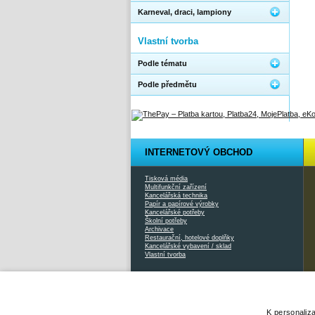
Karneval, draci, lampiony
Vlastní tvorba
Podle tématu
Podle předmětu
INTERNETOVÝ OBCHOD
Tisková média
Multifunkční zařízení
Kancelářská technika
Papír a papírové výrobky
Kancelářské potřeby
Školní potřeby
Archivace
Restaurační, hotelové doplňky
Kancelářské vybavení / sklad
Vlastní tvorba
2026 © Xcopy |
www.xcopy.cz
|
info@xcopy.cz
|
mapa stránek
K personaliz