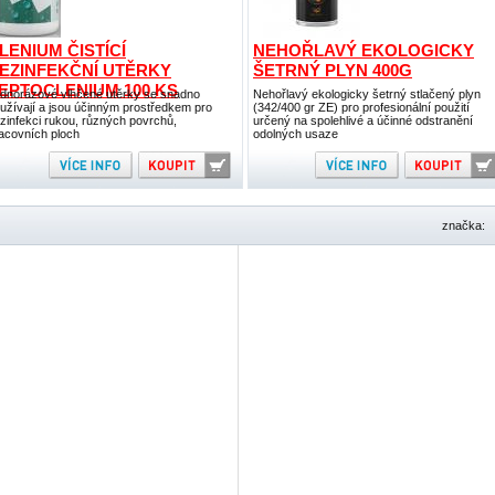
LENIUM ČISTÍCÍ
NEHOŘLAVÝ EKOLOGICKY
EZINFEKČNÍ UTĚRKY
ŠETRNÝ PLYN 400G
EPTOCLENIUM 100 KS
dnorázové vlhčené utěrky se snadno
Nehořlavý ekologicky šetrný stlačený plyn
užívají a jsou účinným prostředkem pro
(342/400 gr ZE) pro profesionální použití
zinfekci rukou, různých povrchů,
určený na spolehlivé a účinné odstranění
acovních ploch
odolných usaze
značka: