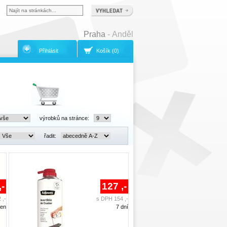
Praha
- Anděl
Přihlásit
Košík (0)
výrobků na stránce:
řadit:
,-
127 ,-
 ,-
s DPH 154 ,-
den
7 dní