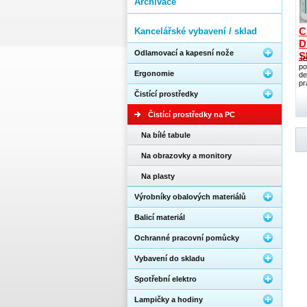
Archivace
C
Kancelářské vybavení / sklad
D
Odlamovací a kapesní nože
S
Je
po
Ergonomie
de
pr
Čistící prostředky
Čistící prostředky na PC
Na bílé tabule
Na obrazovky a monitory
Na plasty
Výrobníky obalových materiálů
Balicí materiál
Ochranné pracovní pomůcky
Vybavení do skladu
Spotřební elektro
Lampičky a hodiny