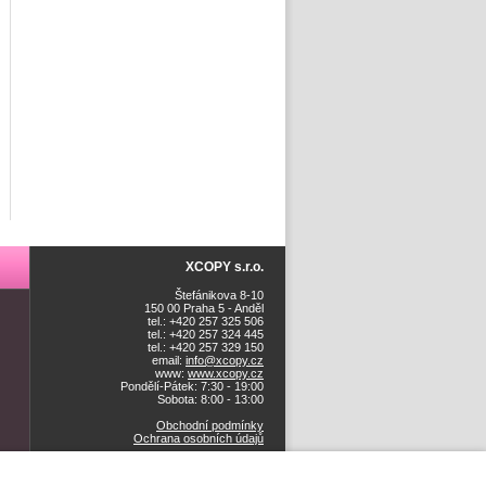
XCOPY s.r.o.
Štefánikova 8-10
150 00 Praha 5 - Anděl
tel.: +420 257 325 506
tel.: +420 257 324 445
tel.: +420 257 329 150
email:
info@xcopy.cz
www:
www.xcopy.cz
Pondělí-Pátek: 7:30 - 19:00
Sobota: 8:00 - 13:00
Obchodní podmínky
Ochrana osobních údajů