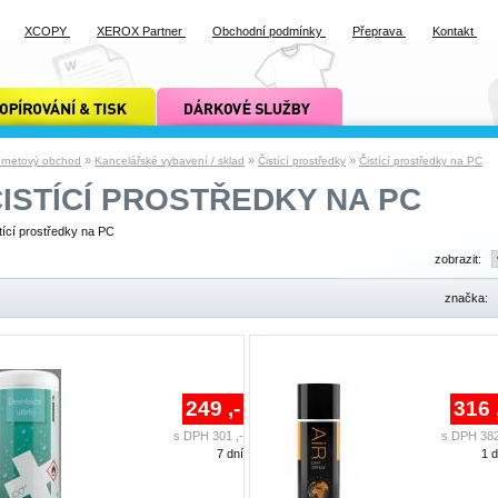
XCOPY
XEROX Partner
Obchodní podmínky
Přeprava
Kontakt
ání a tisk xcopy
dárkové služby xcopy
»
»
»
ernetový obchod
Kancelářské vybavení / sklad
Čistící prostředky
Čistící prostředky na PC
ISTÍCÍ PROSTŘEDKY NA PC
tící prostředky na PC
zobrazit:
značka:
249 ,-
316 
s DPH 301 ,-
s DPH 382
7 dní
1 