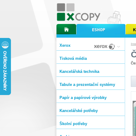
úvodní stránka xcopy
internetový obchod xcopy
kopírov
Int
Xerox
Č
Tisková média
Čis
Kancelářská technika
Tabule a prezentační systémy
Papír a papírové výrobky
Kancelářské potřeby
Školní potřeby