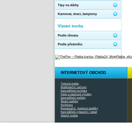
Tipy na dárky
Karneval, draci, lampiony
Vlastní tvorba
Podle tématu
Podle předmětu
INTERNETOVÝ OBCHOD
Tisková média
Multifunkční zařízení
Kancelářská technika
Papír a papírové výrobky
Kancelářské potřeby
Školní potřeby
Archivace
Restaurační, hotelové doplňky
Kancelářské vybavení / sklad
Vlastní tvorba
2026 © Xcopy |
www.xcopy.cz
|
info@xcopy.cz
|
mapa stránek