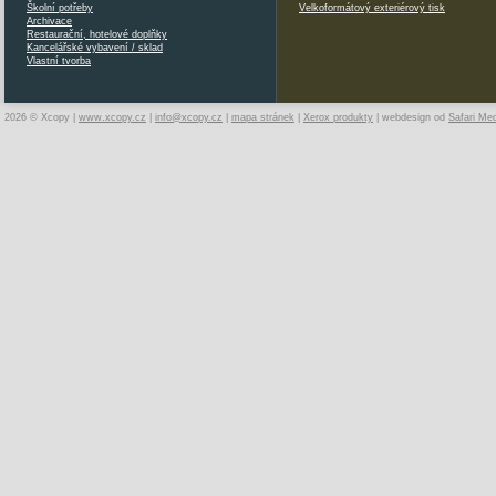
Školní potřeby
Velkoformátový exteriérový tisk
Archivace
Restaurační, hotelové doplňky
Kancelářské vybavení / sklad
Vlastní tvorba
2026 © Xcopy |
www.xcopy.cz
|
info@xcopy.cz
|
mapa stránek
|
Xerox produkty
| webdesign od
Safari Me