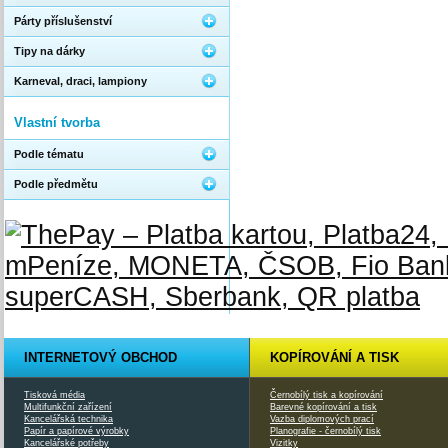
Párty příslušenství
Tipy na dárky
Karneval, draci, lampiony
Vlastní tvorba
Podle tématu
Podle předmětu
INTERNETOVÝ OBCHOD
KOPÍROVÁNÍ A TISK
Tisková média
Černobílý tisk a kopírování
Multifunkční zařízení
Barevné kopírování a tisk
Kancelářská technika
Vazba diplomových prací
Papír a papírové výrobky
Planografie - černobílý tisk
Kancelářské potřeby
Vizitky