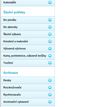
Kalendáře
Školní potřeby
Do penálu
Do aktovky
Školní výbava
Kreslení a malování
Výtvarná výchova
Karty, pohlednice, zábavné knížky
Tvoření
Archivace
Desky
Rozdružovače
Rychlovazače
Archivační vybavení