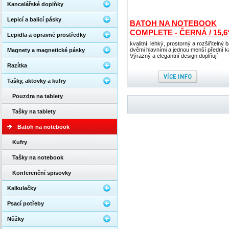
Kancelářské doplňky
Lepicí a balicí pásky
BATOH NA NOTEBOOK
COMPLETE - ČERNÁ / 15,6
Lepidla a opravné prostředky
kvalitní, lehký, prostorný a rozšiřitelný 
dvěmi hlavními a jednou menší přední 
Magnety a magnetické pásky
Výrazný a elegantní design doplňují
Razítka
Tašky, aktovky a kufry
Pouzdra na tablety
Tašky na tablety
Batoh na notebook
Kufry
Tašky na notebook
Konferenční spisovky
Kalkulačky
Psací potřeby
Nůžky