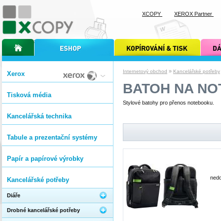
XCOPY
XEROX Partner
úvodní stránka xcopy
internetový obchod xcopy
kopírování a tisk xcopy
dárkové s
»
Internetový obchod
Kancelářské potřeby
Xerox
BATOH NA N
Tisková média
Stylové batohy pro přenos notebooku.
Kancelářská technika
Tabule a prezentační systémy
Papír a papírové výrobky
nedo
Kancelářské potřeby
Diáře
Drobné kancelářské potřeby