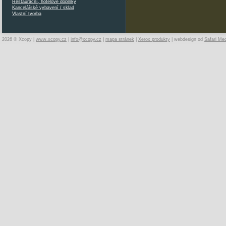
Restaurační, hotelové doplňky
Kancelářské vybavení / sklad
Vlastní tvorba
2026 © Xcopy |
www.xcopy.cz
|
info@xcopy.cz
|
mapa stránek
|
Xerox produkty
| webdesign od
Safari Me