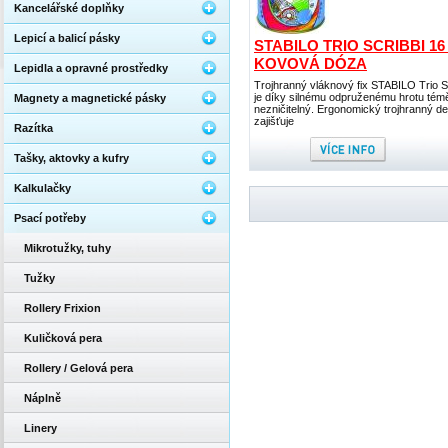
Kancelářské doplňky
Lepicí a balicí pásky
STABILO TRIO SCRIBBI 16
KOVOVÁ DÓZA
Lepidla a opravné prostředky
Trojhranný vláknový fix STABILO Trio S
je díky silnému odpruženému hrotu tém
Magnety a magnetické pásky
nezničitelný. Ergonomický trojhranný d
zajišťuje
Razítka
Tašky, aktovky a kufry
Kalkulačky
Psací potřeby
Mikrotužky, tuhy
Tužky
Rollery Frixion
Kuličková pera
Rollery / Gelová pera
Náplně
Linery