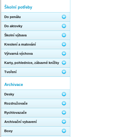
Školní potřeby
Do penálu
Do aktovky
Školní výbava
Kreslení a malování
Výtvarná výchova
Karty, pohlednice, zábavné knížky
Tvoření
Archivace
Desky
Rozdružovače
Rychlovazače
Archivační vybavení
Boxy