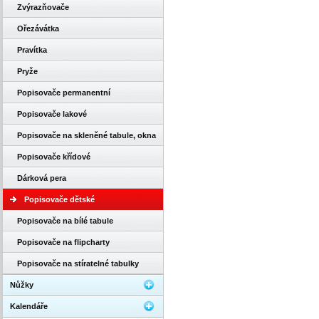
Zvýrazňovače
Ořezávátka
Pravítka
Pryže
Popisovače permanentní
Popisovače lakové
Popisovače na skleněné tabule, okna
Popisovače křídové
Dárková pera
Popisovače dětské
Popisovače na bílé tabule
Popisovače na flipcharty
Popisovače na stíratelné tabulky
Nůžky
Kalendáře