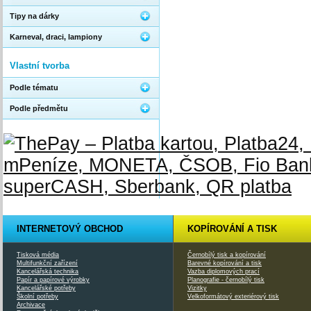
Tipy na dárky
Karneval, draci, lampiony
Vlastní tvorba
Podle tématu
Podle předmětu
INTERNETOVÝ OBCHOD
KOPÍROVÁNÍ A TISK
Tisková média
Černobílý tisk a kopírování
Multifunkční zařízení
Barevné kopírování a tisk
Kancelářská technika
Vazba diplomových prací
Papír a papírové výrobky
Planografie - černobílý tisk
Kancelářské potřeby
Vizitky
Školní potřeby
Velkoformátový exteriérový tisk
Archivace