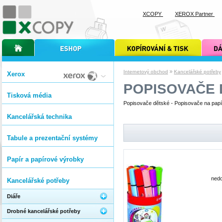
XCOPY
XEROX Partner
úvodní stránka xcopy
internetový obchod xcopy
kopírování a tisk xcopy
dárkové s
»
Internetový obchod
Kancelářské potřeby
Xerox
POPISOVAČE 
Tisková média
Popisovače dětské - Popisovače na papír 
Kancelářská technika
Tabule a prezentační systémy
Papír a papírové výrobky
nedo
Kancelářské potřeby
Diáře
Drobné kancelářské potřeby