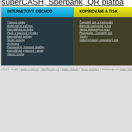
INTERNETOVÝ OBCHOD
KOPÍROVÁNÍ A TISK
Tisková média
Černobílý tisk a kopírování
Multifunkční zařízení
Barevné kopírování a tisk
Kancelářská technika
Vazba diplomových prací
Papír a papírové výrobky
Planografie - černobílý tisk
Kancelářské potřeby
Vizitky
Školní potřeby
Velkoformátový exteriérový tisk
Archivace
Restaurační, hotelové doplňky
Kancelářské vybavení / sklad
Vlastní tvorba
2026 © Xcopy |
www.xcopy.cz
|
info@xcopy.cz
|
mapa stránek
|
Xerox produkty
| webdesign od
Safari Me