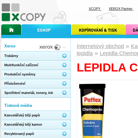
XCOPY
XEROX Partner
úvodní stránka xcopy
internetový obchod xcopy
kopírování a tisk xcopy
dárkové s
»
Internetový obchod
Ka
Xerox
»
lepidla
Lepidla Chemop
Tiskárny
LEPIDLA 
Multifunkční zařízení
Produkční systémy
Příslušenství
Spotřební materiál, tonery, ink
Tisková média
Kancelářský bílý papír
Kancelářský bílý karton
Recyklovaný papír