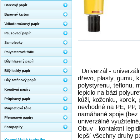
Barevný papír
Barevný karton
Velkoformátový papír
Pauzovací papír
Samolepky
Polyesterové fólie
Bílý hlazený papír
Univerzál - univerzál
Bílý lesklý papír
dřevo, plasty, gumu, k
Bílý saténový papír
polystyrenu, teflonu,
Kreativní papíry
lepidlo na bázi polyur
kůži, koženku, korek, 
Průpisový papír
nevhodné na PE, PP, t
Magnetická fólie
namáhané spoje (bez t
Přenosové papíry
univerzálně využiteln
Fotopapíry
Obuv - kontaktní lepid
lepší všechny druhy p
Kancelářská technika