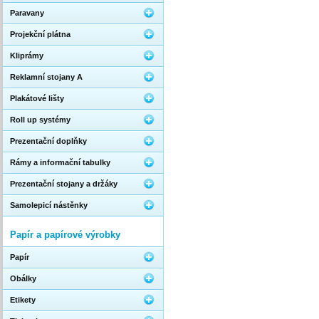
Paravany
Projekční plátna
Kliprámy
Reklamní stojany A
Plakátové lišty
Roll up systémy
Prezentační doplňky
Rámy a informační tabulky
Prezentační stojany a držáky
Samolepicí nástěnky
Papír a papírové výrobky
Papír
Obálky
Etikety