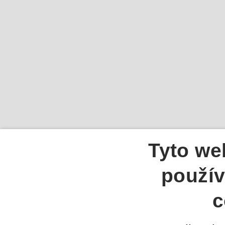
Tyto we
použív
c