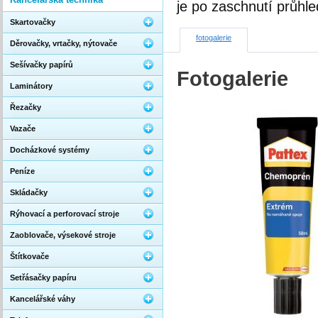
je po zaschnutí průhl
Skartovačky
fotogalerie
Děrovačky, vrtačky, nýtovače
Sešívačky papírů
Fotogalerie
Laminátory
Řezačky
Vazače
Docházkové systémy
Peníze
Skládačky
Rýhovací a perforovací stroje
Zaoblovače, výsekové stroje
Štítkovače
Setřásačky papíru
Kancelářské váhy