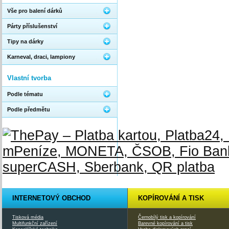
Vše pro balení dárků
Párty příslušenství
Tipy na dárky
Karneval, draci, lampiony
Vlastní tvorba
Podle tématu
Podle předmětu
INTERNETOVÝ OBCHOD
KOPÍROVÁNÍ A TISK
Tisková média
Černobílý tisk a kopírování
Multifunkční zařízení
Barevné kopírování a tisk