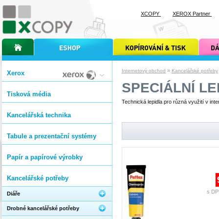
XCOPY
XEROX Partner
úvodní stránka xcopy
internetový obchod xcopy
kopírování a tisk xcopy
dárkové s
»
Internetový obchod
Kancelářské potřeby
Xerox
SPECIÁLNÍ LE
Tisková média
Technická lepidla pro různá využití v inter
Kancelářská technika
Tabule a prezentační systémy
Papír a papírové výrobky
Kancelářské potřeby
s DP
Diáře
Drobné kancelářské potřeby