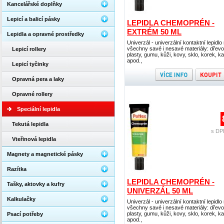
Kancelářské doplňky
Lepicí a balicí pásky
LEPIDLA CHEMOPRÉN -
EXTRÉM 50 ML
Lepidla a opravné prostředky
Univerzál - univerzální kontaktní lepidlo
všechny savé i nesavé materiály: dřevo
Lepicí rollery
plasty, gumu, kůži, kovy, sklo, korek, ka
apod.,
Lepicí tyčinky
Opravná pera a laky
Opravné rollery
Speciální lepidla
Tekutá lepidla
s DP
Vteřinová lepidla
Magnety a magnetické pásky
Razítka
LEPIDLA CHEMOPRÉN -
Tašky, aktovky a kufry
UNIVERZÁL 50 ML
Kalkulačky
Univerzál - univerzální kontaktní lepidlo
všechny savé i nesavé materiály: dřevo
plasty, gumu, kůži, kovy, sklo, korek, ka
Psací potřeby
apod.,