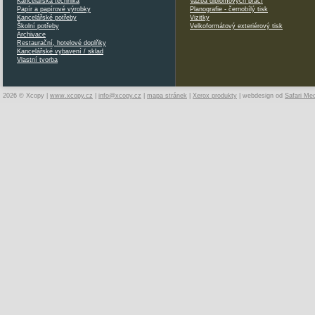
Kancelářská technika
Vazba diplomových prací
Papír a papírové výrobky
Planografie - černobílý tisk
Kancelářské potřeby
Vizitky
Školní potřeby
Velkoformátový exteriérový tisk
Archivace
Restaurační, hotelové doplňky
Kancelářské vybavení / sklad
Vlastní tvorba
2026 © Xcopy |
www.xcopy.cz
|
info@xcopy.cz
|
mapa stránek
|
Xerox produkty
| webdesign od
Safari Me