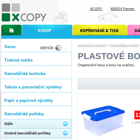
XCOPY
XEROX Partner
úvodní stránka xcopy
internetový obchod xcopy
kopírování a tisk xcopy
dárkové s
»
Internetový obchod
Kancelářské potřeby
Xerox
PLASTOVÉ B
Tisková média
Organizační boxy a boxy na svačinu.
Kancelářská technika
Tabule a prezentační systémy
Papír a papírové výrobky
Kancelářské potřeby
1
s DP
Diáře
Drobné kancelářské potřeby