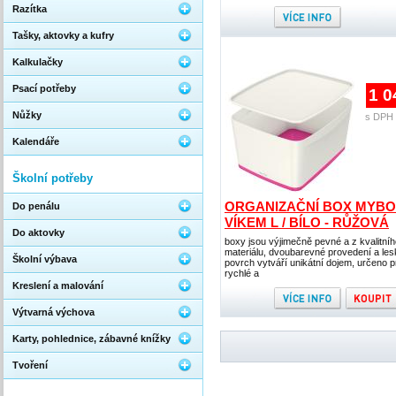
Razítka
Tašky, aktovky a kufry
Kalkulačky
Psací potřeby
1 0
Nůžky
s DPH 
Kalendáře
Školní potřeby
ORGANIZAČNÍ BOX MYBOX
Do penálu
VÍKEM L / BÍLO - RŮŽOVÁ
Do aktovky
boxy jsou výjimečně pevné a z kvalitní
materiálu, dvoubarevné provedení a les
Školní výbava
povrch vytváří unikátní dojem, určeno p
rychlé a
Kreslení a malování
Výtvarná výchova
Karty, pohlednice, zábavné knížky
Tvoření