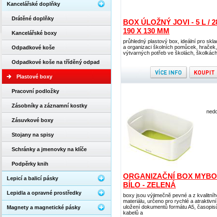
Kancelářské doplňky
Drátěné doplňky
BOX ÚLOŽNÝ JOVI - 5 L / 2
190 X 130 MM
Kancelářské boxy
průhledný plastový box, ideální pro skl
a organizaci školních pomůcek, hraček,
Odpadkové koše
výtvarných potřeb ve školách, školkách
Odpadkové koše na tříděný odpad
Plastové boxy
Pracovní podložky
Zásobníky a záznamní kostky
nedo
Zásuvkové boxy
Stojany na spisy
Schránky a jmenovky na klíče
Podpěrky knih
ORGANIZAČNÍ BOX MYBO
Lepicí a balicí pásky
BÍLO - ZELENÁ
Lepidla a opravné prostředky
boxy jsou výjimečně pevné a z kvalitní
materiálu, určeno pro rychlé a atraktivní
uložení dokumentů formátu A5, časopis
Magnety a magnetické pásky
kabelů a