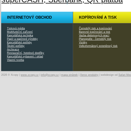
INTERNETOVÝ OBCHOD
KOPÍROVÁNÍ A TISK
Tisková média
Černobílý tisk a kopírování
Multifunkční zařízení
Barevné kopírování a tisk
Kancelářská technika
Vazba diplomových prací
Papír a papírové výrobky
Planografie - černobílý tisk
Kancelářské potřeby
Vizitky
Školní potřeby
Velkoformátový exteriérový tisk
Archivace
Restaurační, hotelové doplňky
Kancelářské vybavení / sklad
Vlastní tvorba
2026 © Xcopy |
www.xcopy.cz
|
info@xcopy.cz
|
mapa stránek
|
Xerox produkty
| webdesign od
Safari Me