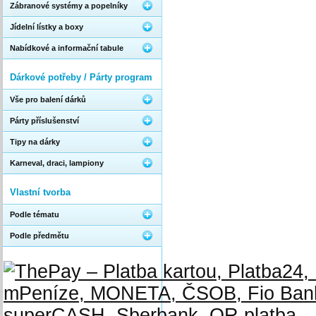
Zábranové systémy a popelníky
Jídelní lístky a boxy
Nabídkové a informační tabule
Dárkové potřeby / Párty program
Vše pro balení dárků
Párty příslušenství
Tipy na dárky
Karneval, draci, lampiony
Vlastní tvorba
Podle tématu
Podle předmětu