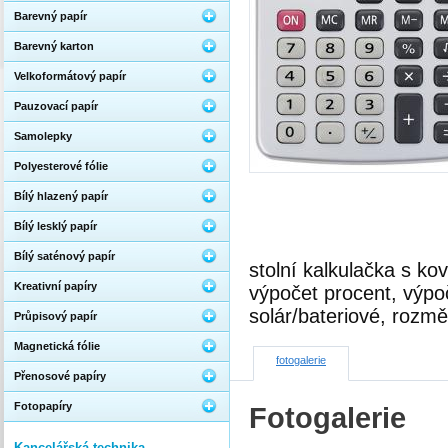
Barevný papír
Barevný karton
Velkoformátový papír
Pauzovací papír
Samolepky
Polyesterové fólie
Bílý hlazený papír
Bílý lesklý papír
Bílý saténový papír
stolní kalkulačka s ko
Kreativní papíry
výpočet procent, výpo
solár/bateriové, roz
Průpisový papír
Magnetická fólie
fotogalerie
Přenosové papíry
Fotopapíry
Fotogalerie
Kancelářská technika