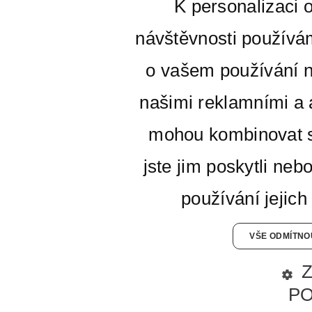
K personalizaci 
návštěvnosti používá
o vašem používání n
našimi reklamními a a
mohou kombinovat s
jste jim poskytli neb
používání jejich
VŠE ODMÍTNO
P