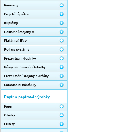
Paravany
Projekční plátna
Kliprámy
Reklamní stojany A
Plakátové lišty
Roll up systémy
Prezentační doplňky
Rámy a informační tabulky
Prezentační stojany a držáky
Samolepicí nástěnky
Papír a papírové výrobky
Papír
Obálky
Etikety