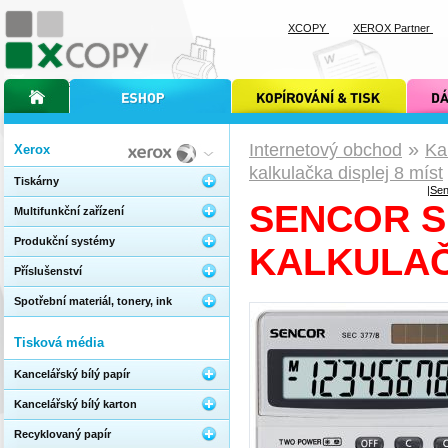
XCOPY
XEROX Partner
úvodní stránka xcopy
internetový obchod xcopy
kopírování a tisk xcopy
dárkové s
»
Internetový obchod
Ka
Xerox
kalkulačka displej 8 míst
Tiskárny
|
Sen
SENCOR S
Multifunkční zařízení
Produkční systémy
KALKULAČ
Příslušenství
Spotřební materiál, tonery, ink
Tisková média
Kancelářský bílý papír
Kancelářský bílý karton
Recyklovaný papír