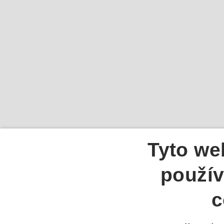
Tyto we
použív
c