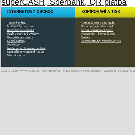
INTERNETOVÝ OBCHOD
KOPÍROVÁNÍ A TISK
Tisková média
Černobílý tisk a kopírování
Multifunkční zařízení
Barevné kopírování a tisk
Kancelářská technika
Vazba diplomových prací
Papír a papírové výrobky
Planografie - černobílý tisk
Kancelářské potřeby
Vizitky
Školní potřeby
Velkoformátový exteriérový tisk
Archivace
Restaurační, hotelové doplňky
Kancelářské vybavení / sklad
Vlastní tvorba
2026 © Xcopy |
www.xcopy.cz
|
info@xcopy.cz
|
mapa stránek
|
Xerox produkty
| webdesign od
Safari Me