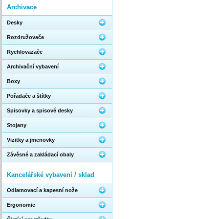
Archivace
Desky
Rozdružovače
Rychlovazače
Archivační vybavení
Boxy
Pořadače a štítky
Spisovky a spisové desky
Stojany
Vizitky a jmenovky
Závěsné a zakládací obaly
Kancelářské vybavení / sklad
Odlamovací a kapesní nože
Ergonomie