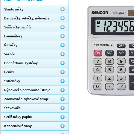
Skartovačky
Děrovačky, vrtačky, nýtovače
Sešívačky papírů
Laminátory
Řezačky
Vazače
Docházkové systémy
Peníze
Skládačky
Rýhovací a perforovací stroje
Zaoblovače, výsekové stroje
Štítkovače
Setřásačky papíru
Kancelářské váhy