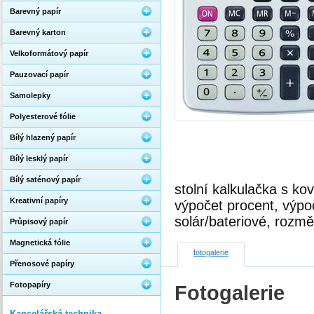
Barevný papír
Barevný karton
Velkoformátový papír
Pauzovací papír
Samolepky
Polyesterové fólie
Bílý hlazený papír
Bílý lesklý papír
Bílý saténový papír
stolní kalkulačka s ko
Kreativní papíry
výpočet procent, výpo
solár/bateriové, roz
Průpisový papír
Magnetická fólie
fotogalerie
Přenosové papíry
Fotopapíry
Fotogalerie
Kancelářská technika