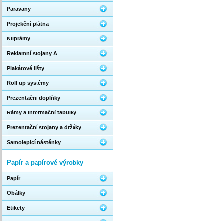
Paravany
Projekční plátna
Kliprámy
Reklamní stojany A
Plakátové lišty
Roll up systémy
Prezentační doplňky
Rámy a informační tabulky
Prezentační stojany a držáky
Samolepicí nástěnky
Papír a papírové výrobky
Papír
Obálky
Etikety