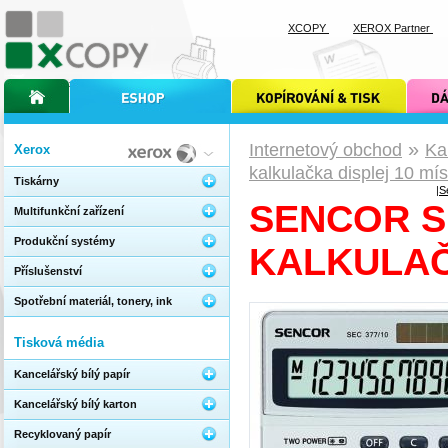
XCOPY
XEROX Partner
úvodní stránka xcopy
internetový obchod xcopy
kopírování a tisk xcopy
dárkové s
»
Internetový obchod
Ka
Xerox
kalkulačka displej 10 mís
Tiskárny
|
S
SENCOR S
Multifunkční zařízení
Produkční systémy
KALKULAČ
Příslušenství
Spotřební materiál, tonery, ink
Tisková média
Kancelářský bílý papír
Kancelářský bílý karton
Recyklovaný papír