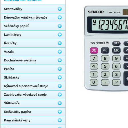
Skartovačky
Děrovačky, vrtačky, nýtovače
Sešívačky papírů
Laminátory
Řezačky
Vazače
Docházkové systémy
Peníze
Skládačky
Rýhovací a perforovací stroje
Zaoblovače, výsekové stroje
Štítkovače
Setřásačky papíru
Kancelářské váhy