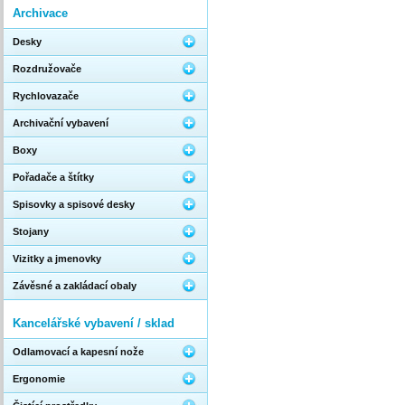
Archivace
Desky
Rozdružovače
Rychlovazače
Archivační vybavení
Boxy
Pořadače a štítky
Spisovky a spisové desky
Stojany
Vizitky a jmenovky
Závěsné a zakládací obaly
Kancelářské vybavení / sklad
Odlamovací a kapesní nože
Ergonomie