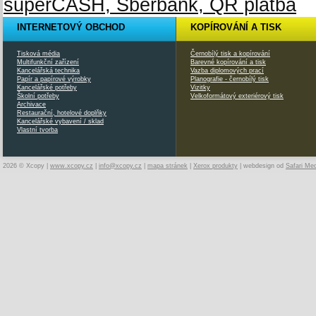
INTERNETOVÝ OBCHOD
KOPÍROVÁNÍ A TISK
Tisková média
Černobílý tisk a kopírování
Multifunkční zařízení
Barevné kopírování a tisk
Kancelářská technika
Vazba diplomových prací
Papír a papírové výrobky
Planografie - černobílý tisk
Kancelářské potřeby
Vizitky
Školní potřeby
Velkoformátový exteriérový tisk
Archivace
Restaurační, hotelové doplňky
Kancelářské vybavení / sklad
Vlastní tvorba
2026 © Xcopy |
www.xcopy.cz
|
info@xcopy.cz
|
mapa stránek
|
Xerox produkty
| webdesign od
Safari Me