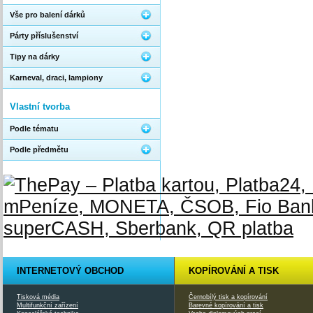
Vše pro balení dárků
Párty příslušenství
Tipy na dárky
Karneval, draci, lampiony
Vlastní tvorba
Podle tématu
Podle předmětu
INTERNETOVÝ OBCHOD
KOPÍROVÁNÍ A TISK
Tisková média
Černobílý tisk a kopírování
Multifunkční zařízení
Barevné kopírování a tisk