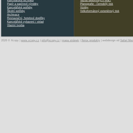
Kancelářská technika
Vazba diplomových prací
Papír a papírové výrobky
Planografie - černobílý tisk
Kancelářské potřeby
Vizitky
Školní potřeby
Velkoformátový exteriérový tisk
Archivace
Restaurační, hotelové doplňky
Kancelářské vybavení / sklad
Vlastní tvorba
2026 © Xcopy |
www.xcopy.cz
|
info@xcopy.cz
|
mapa stránek
|
Xerox produkty
| webdesign od
Safari Me