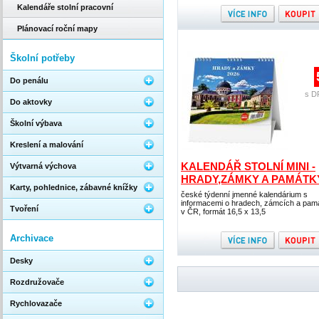
Kalendáře stolní pracovní
Plánovací roční mapy
Školní potřeby
Do penálu
s D
Do aktovky
Školní výbava
Kreslení a malování
KALENDÁŘ STOLNÍ MINI -
Výtvarná výchova
HRADY,ZÁMKY A PAMÁTK
Karty, pohlednice, zábavné knížky
české týdenní jmenné kalendárium s
informacemi o hradech, zámcích a pam
Tvoření
v ČR, formát 16,5 x 13,5
Archivace
Desky
Rozdružovače
Rychlovazače