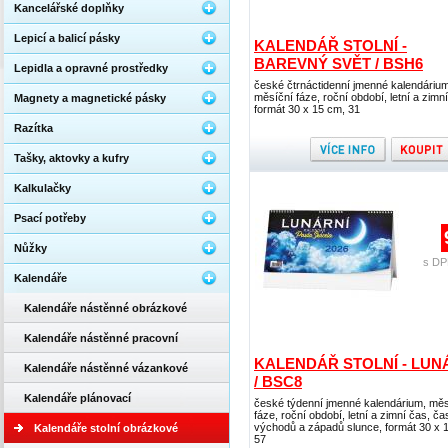
Kancelářské doplňky
Lepicí a balicí pásky
KALENDÁŘ STOLNÍ -
BAREVNÝ SVĚT / BSH6
Lepidla a opravné prostředky
české čtrnáctidenní jmenné kalendárium
měsíční fáze, roční období, letní a zimn
Magnety a magnetické pásky
formát 30 x 15 cm, 31
Razítka
Tašky, aktovky a kufry
Kalkulačky
Psací potřeby
Nůžky
s DP
Kalendáře
Kalendáře nástěnné obrázkové
Kalendáře nástěnné pracovní
KALENDÁŘ STOLNÍ - LUN
Kalendáře nástěnné vázankové
/ BSC8
Kalendáře plánovací
české týdenní jmenné kalendárium, měs
fáze, roční období, letní a zimní čas, ča
východů a západů slunce, formát 30 x 
Kalendáře stolní obrázkové
57