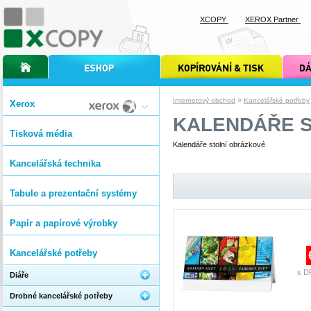
XCOPY
XEROX Partner
úvodní stránka xcopy
internetový obchod xcopy
kopírování a tisk xcopy
dárkové s
»
Internetový obchod
Kancelářské potřeby
Xerox
KALENDÁŘE 
Tisková média
Kalendáře stolní obrázkové
Kancelářská technika
Tabule a prezentační systémy
Papír a papírové výrobky
Kancelářské potřeby
s D
Diáře
Drobné kancelářské potřeby