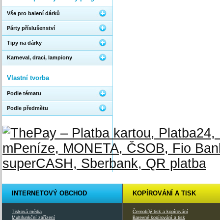
Vše pro balení dárků
Párty příslušenství
Tipy na dárky
Karneval, draci, lampiony
Vlastní tvorba
Podle tématu
Podle předmětu
INTERNETOVÝ OBCHOD
KOPÍROVÁNÍ A TISK
Tisková média
Černobílý tisk a kopírování
Multifunkční zařízení
Barevné kopírování a tisk