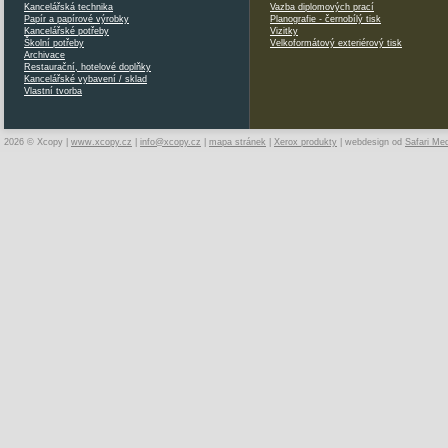
Kancelářská technika
Vazba diplomových prací
Papír a papírové výrobky
Planografie - černobílý tisk
Kancelářské potřeby
Vizitky
Školní potřeby
Velkoformátový exteriérový tisk
Archivace
Restaurační, hotelové doplňky
Kancelářské vybavení / sklad
Vlastní tvorba
2026 © Xcopy |
www.xcopy.cz
|
info@xcopy.cz
|
mapa stránek
|
Xerox produkty
| webdesign od
Safari Me