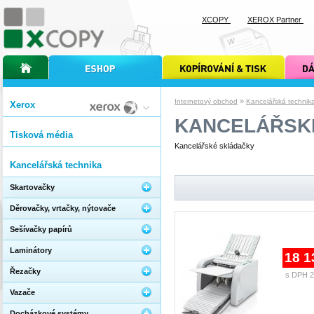
XCOPY
XEROX Partner
úvodní stránka xcopy
internetový obchod xcopy
kopírování a tisk xcopy
dárkové s
»
Internetový obchod
Kancelářská technik
Xerox
KANCELÁŘSK
Tisková média
Kancelářské skládačky
Kancelářská technika
Skartovačky
Děrovačky, vrtačky, nýtovače
Sešívačky papírů
Laminátory
18 1
Řezačky
s DPH 2
Vazače
Docházkové systémy