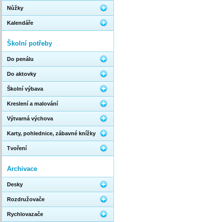
Nůžky
Kalendáře
Školní potřeby
Do penálu
Do aktovky
Školní výbava
Kreslení a malování
Výtvarná výchova
Karty, pohlednice, zábavné knížky
Tvoření
Archivace
Desky
Rozdružovače
Rychlovazače