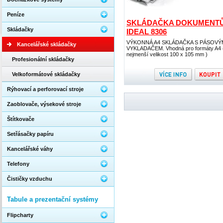
Peníze
SKLÁDAČKA DOKUMENT
Skládačky
IDEAL 8306
VÝKONNÁ A4 SKLÁDAČKA S PÁSOVÝ
Kancelářské skládačky
VYKLADAČEM. Vhodná pro formáty A4 
nejmenší velikost 100 x 105 mm )
Profesionální skládačky
Velkoformátové skládačky
Rýhovací a perforovací stroje
Zaoblovače, výsekové stroje
Štítkovače
Setřásačky papíru
Kancelářské váhy
Telefony
Čističky vzduchu
Tabule a prezentační systémy
Flipcharty