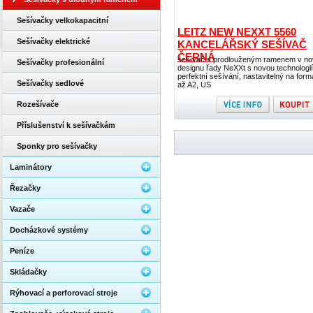
Sešívačky velkokapacitní
LEITZ NEW NEXXT 5560
Sešívačky elektrické
KANCELÁŘSKÝ SEŠÍVAČ
ČERNÁ
sešívač s prodlouženým ramenem v n
Sešívačky profesionální
designu řady NeXXt s novou technologií
perfektní sešívání, nastavitelný na form
Sešívačky sedlové
až A2, US
Rozešívače
Příslušenství k sešívačkám
Sponky pro sešívačky
Laminátory
Řezačky
Vazače
Docházkové systémy
Peníze
Skládačky
Rýhovací a perforovací stroje