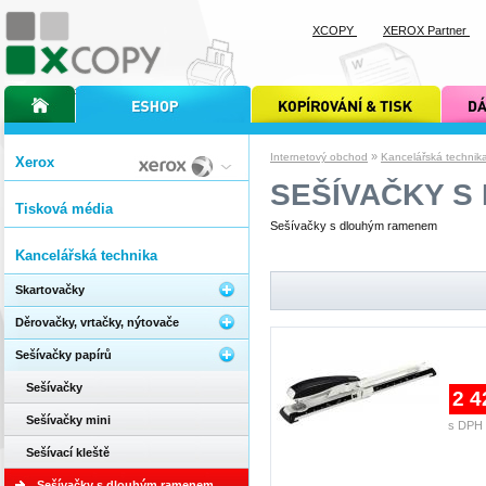
XCOPY
XEROX Partner
úvodní stránka xcopy
internetový obchod xcopy
kopírování a tisk xcopy
dárkové s
»
Internetový obchod
Kancelářská technik
Xerox
SEŠÍVAČKY S
Tisková média
Sešívačky s dlouhým ramenem
Kancelářská technika
Skartovačky
Děrovačky, vrtačky, nýtovače
Sešívačky papírů
Sešívačky
2 4
Sešívačky mini
s DPH 
Sešívací kleště
Sešívačky s dlouhým ramenem