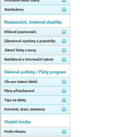
Ochranné dělící stěny
Sterilizátory
Restaurační, hotelové doplňky
Křídové popisovače
Zábranové systémy a popelníky
Jídelní lístky a boxy
Nabídkové a informační tabule
Dárkové potřeby / Párty program
Vše pro balení dárků
Párty příslušenství
Tipy na dárky
Karneval, draci, lampiony
Vlastní tvorba
Podle tématu