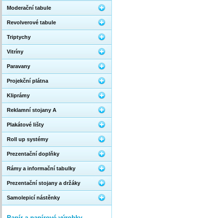
Moderační tabule
Revolverové tabule
Triptychy
Vitríny
Paravany
Projekční plátna
Kliprámy
Reklamní stojany A
Plakátové lišty
Roll up systémy
Prezentační doplňky
Rámy a informační tabulky
Prezentační stojany a držáky
Samolepicí nástěnky
Papír a papírové výrobky