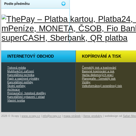
Podle předmětu
INTERNETOVÝ OBCHOD
KOPÍROVÁNÍ A TISK
Tisková média
Černobílý tisk a kopírování
Multifunkční zařízení
Barevné kopírování a tisk
Kancelářská technika
Vazba diplomových prací
Papír a papírové výrobky
Planografie - černobílý tisk
Kancelářské potřeby
Vizitky
Školní potřeby
Velkoformátový exteriérový tisk
Archivace
Restaurační, hotelové doplňky
Kancelářské vybavení / sklad
Vlastní tvorba
2026 © Xcopy |
www.xcopy.cz
|
info@xcopy.cz
|
mapa stránek
|
Xerox produkty
| webdesign od
Safari Me