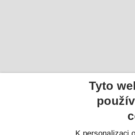
Tyto we
použív
c
K personalizaci 