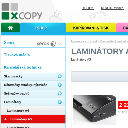
XCOPY
XEROX Partner
úvodní stránka xcopy
internetový obchod xcopy
kopírování a tisk xcopy
dárkové s
»
Internetový obchod
Kancelářská technik
Xerox
LAMINÁTORY 
Tisková média
Laminátory A3
Kancelářská technika
Skartovačky
Děrovačky, vrtačky, nýtovače
Sešívačky papírů
Laminátory
2 2
Laminátory A4
s DPH 
Laminátory A3
Laminátory A2