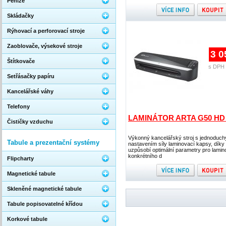
Peníze
Skládačky
Rýhovací a perforovací stroje
Zaoblovače, výsekové stroje
3 0
Štítkovače
s DPH 
Setřásačky papíru
Kancelářské váhy
Telefony
LAMINÁTOR ARTA G50 HD
Čističky vzduchu
Výkonný kancelářský stroj s jednoduc
Tabule a prezentační systémy
nastavením síly laminovací kapsy, díky
uzpůsobí optimální parametry pro lamin
konkrétního d
Flipcharty
Magnetické tabule
Skleněné magnetické tabule
Tabule popisovatelné křídou
Korkové tabule