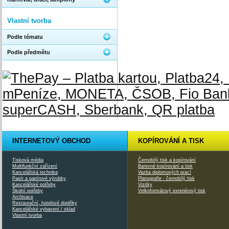
Vlastní tvorba
Podle tématu
Podle předmětu
INTERNETOVÝ OBCHOD
KOPÍROVÁNÍ A TISK
Tisková média
Černobílý tisk a kopírování
Multifunkční zařízení
Barevné kopírování a tisk
Kancelářská technika
Vazba diplomových prací
Papír a papírové výrobky
Planografie - černobílý tisk
Kancelářské potřeby
Vizitky
Školní potřeby
Velkoformátový exteriérový tisk
Archivace
Restaurační, hotelové doplňky
Kancelářské vybavení / sklad
Vlastní tvorba