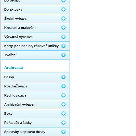
Do penálu
Do aktovky
Školní výbava
Kreslení a malování
Výtvarná výchova
Karty, pohlednice, zábavné knížky
Tvoření
Archivace
Desky
Rozdružovače
Rychlovazače
Archivační vybavení
Boxy
Pořadače a štítky
Spisovky a spisové desky