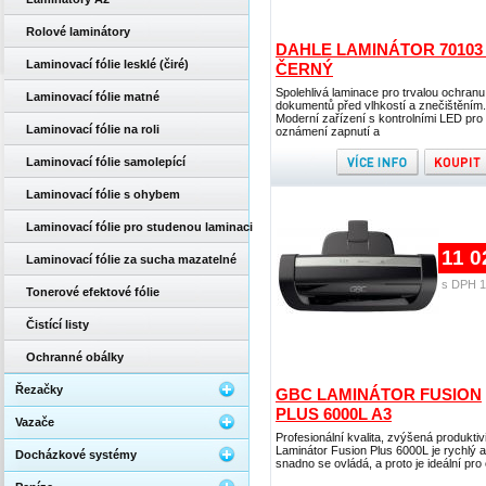
Rolové laminátory
DAHLE LAMINÁTOR 70103
Laminovací fólie lesklé (čiré)
ČERNÝ
Spolehlivá laminace pro trvalou ochranu
Laminovací fólie matné
dokumentů před vlhkostí a znečištěním.
Moderní zařízení s kontrolními LED pro
Laminovací fólie na roli
oznámení zapnutí a
Laminovací fólie samolepící
Laminovací fólie s ohybem
Laminovací fólie pro studenou laminaci
11 0
Laminovací fólie za sucha mazatelné
s DPH 1
Tonerové efektové fólie
Čistící listy
Ochranné obálky
Řezačky
GBC LAMINÁTOR FUSION
PLUS 6000L A3
Vazače
Profesionální kvalita, zvýšená produktivi
Laminátor Fusion Plus 6000L je rychlý a
Docházkové systémy
snadno se ovládá, a proto je ideální pro