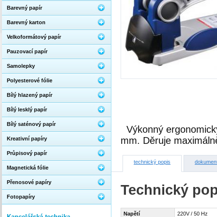
Barevný papír
Barevný karton
Velkoformátový papír
Pauzovací papír
Samolepky
Polyesterové fólie
Bílý hlazený papír
Bílý lesklý papír
Bílý saténový papír
Výkonný ergonomický
mm. Děruje maximálně
Kreativní papíry
Průpisový papír
technický popis
dokumen
Magnetická fólie
Přenosové papíry
Technický pop
Fotopapíry
Napětí
220V / 50 Hz
Kancelářská technika