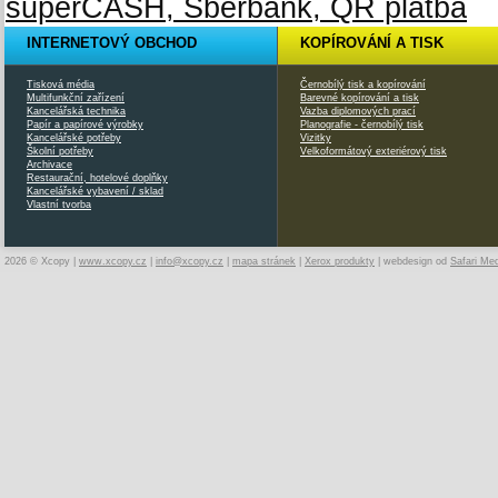
INTERNETOVÝ OBCHOD
KOPÍROVÁNÍ A TISK
Tisková média
Černobílý tisk a kopírování
Multifunkční zařízení
Barevné kopírování a tisk
Kancelářská technika
Vazba diplomových prací
Papír a papírové výrobky
Planografie - černobílý tisk
Kancelářské potřeby
Vizitky
Školní potřeby
Velkoformátový exteriérový tisk
Archivace
Restaurační, hotelové doplňky
Kancelářské vybavení / sklad
Vlastní tvorba
2026 © Xcopy |
www.xcopy.cz
|
info@xcopy.cz
|
mapa stránek
|
Xerox produkty
| webdesign od
Safari Me