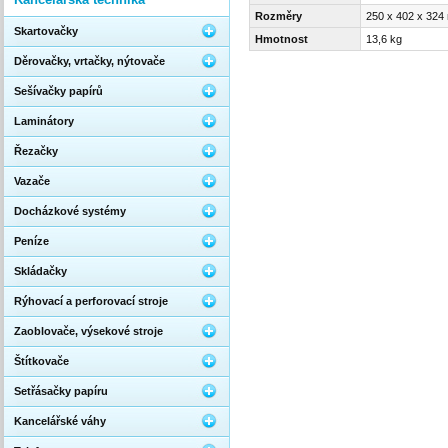
Rozměry
250 x 402 x 32
Skartovačky
Hmotnost
13,6 kg
Děrovačky, vrtačky, nýtovače
Sešívačky papírů
Laminátory
Řezačky
Vazače
Docházkové systémy
Peníze
Skládačky
Rýhovací a perforovací stroje
Zaoblovače, výsekové stroje
Štítkovače
Setřásačky papíru
Kancelářské váhy