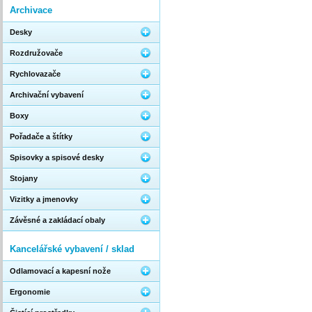
Archivace
Desky
Rozdružovače
Rychlovazače
Archivační vybavení
Boxy
Pořadače a štítky
Spisovky a spisové desky
Stojany
Vizitky a jmenovky
Závěsné a zakládací obaly
Kancelářské vybavení / sklad
Odlamovací a kapesní nože
Ergonomie