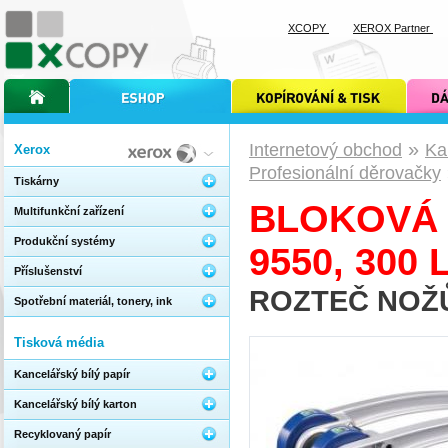
XCOPY
XEROX Partner
úvodní stránka xcopy
internetový obchod xcopy
kopírování a tisk xcopy
dárkové s
»
Internetový obchod
Ka
Xerox
Profesionální děrovačky
Tiskárny
BLOKOVÁ 
Multifunkční zařízení
Produkční systémy
9550, 300 
Příslušenství
ROZTEČ NOŽŮ
Spotřební materiál, tonery, ink
Tisková média
Kancelářský bílý papír
Kancelářský bílý karton
Recyklovaný papír