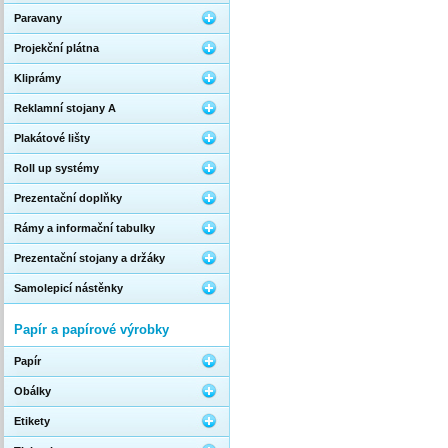
Paravany
Projekční plátna
Kliprámy
Reklamní stojany A
Plakátové lišty
Roll up systémy
Prezentační doplňky
Rámy a informační tabulky
Prezentační stojany a držáky
Samolepicí nástěnky
Papír a papírové výrobky
Papír
Obálky
Etikety