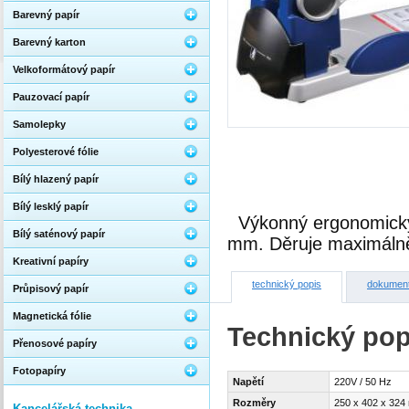
Barevný papír
Barevný karton
Velkoformátový papír
Pauzovací papír
Samolepky
Polyesterové fólie
Bílý hlazený papír
Bílý lesklý papír
Výkonný ergonomický
Bílý saténový papír
mm. Děruje maximálně
Kreativní papíry
technický popis
dokumen
Průpisový papír
Magnetická fólie
Technický pop
Přenosové papíry
Fotopapíry
Napětí
220V / 50 Hz
Rozměry
250 x 402 x 32
Kancelářská technika