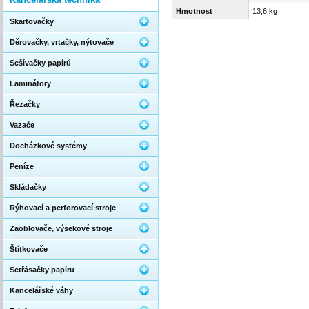
Hmotnost
13,6 kg
Skartovačky
Děrovačky, vrtačky, nýtovače
Sešívačky papírů
Laminátory
Řezačky
Vazače
Docházkové systémy
Peníze
Skládačky
Rýhovací a perforovací stroje
Zaoblovače, výsekové stroje
Štítkovače
Setřásačky papíru
Kancelářské váhy