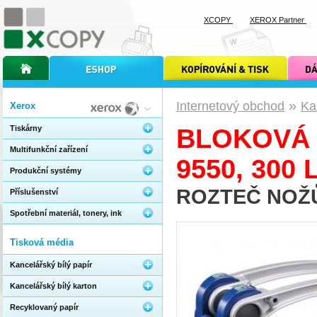
XCOPY
XEROX Partner
úvodní stránka xcopy
internetový obchod xcopy
kopírování a tisk xcopy
dárkové s
»
Internetový obchod
Ka
Xerox
Tiskárny
BLOKOVÁ 
Multifunkční zařízení
9550, 300 
Produkční systémy
ROZTEČ NOŽŮ
Příslušenství
Spotřební materiál, tonery, ink
Tisková média
Kancelářský bílý papír
Kancelářský bílý karton
Recyklovaný papír