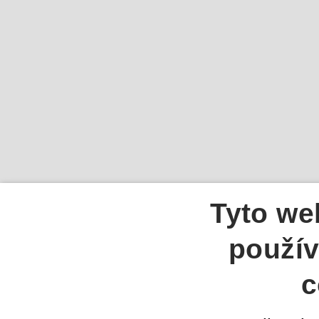
Tyto we
použív
c