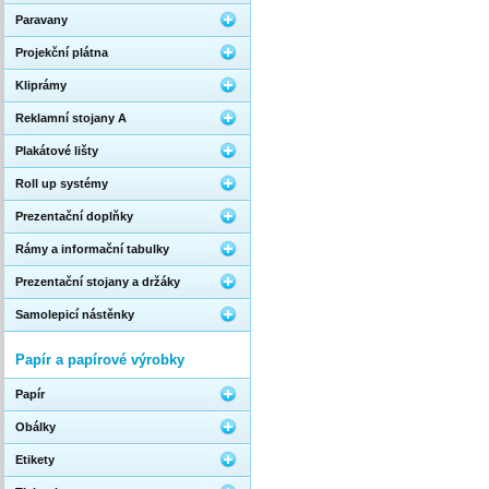
Paravany
Projekční plátna
Kliprámy
Reklamní stojany A
Plakátové lišty
Roll up systémy
Prezentační doplňky
Rámy a informační tabulky
Prezentační stojany a držáky
Samolepicí nástěnky
Papír a papírové výrobky
Papír
Obálky
Etikety