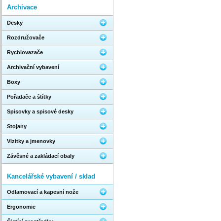
Archivace
Desky
Rozdružovače
Rychlovazače
Archivační vybavení
Boxy
Pořadače a štítky
Spisovky a spisové desky
Stojany
Vizitky a jmenovky
Závěsné a zakládací obaly
Kancelářské vybavení / sklad
Odlamovací a kapesní nože
Ergonomie