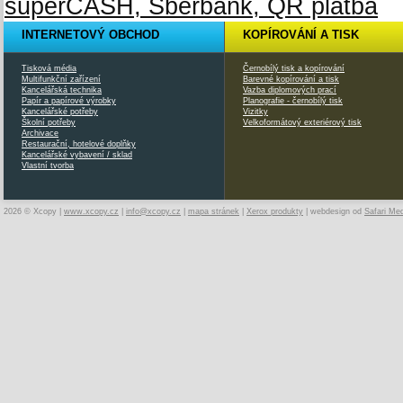
INTERNETOVÝ OBCHOD
KOPÍROVÁNÍ A TISK
Tisková média
Černobílý tisk a kopírování
Multifunkční zařízení
Barevné kopírování a tisk
Kancelářská technika
Vazba diplomových prací
Papír a papírové výrobky
Planografie - černobílý tisk
Kancelářské potřeby
Vizitky
Školní potřeby
Velkoformátový exteriérový tisk
Archivace
Restaurační, hotelové doplňky
Kancelářské vybavení / sklad
Vlastní tvorba
2026 © Xcopy |
www.xcopy.cz
|
info@xcopy.cz
|
mapa stránek
|
Xerox produkty
| webdesign od
Safari Me