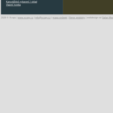
Kancelářské vybavení / sklad
Vlastní tvorba
2026 © Xcopy |
www.xcopy.cz
|
info@xcopy.cz
|
mapa stránek
|
Xerox produkty
| webdesign od
Safari Me