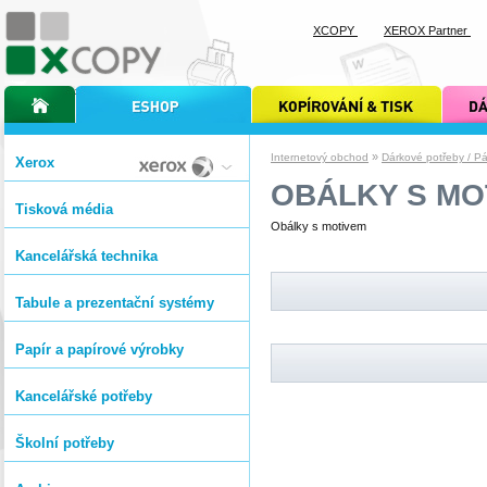
XCOPY
XEROX Partner
úvodní stránka xcopy
internetový obchod xcopy
kopírování a tisk xcopy
dárkové s
»
Internetový obchod
Dárkové potřeby / Pá
Xerox
OBÁLKY S MO
Tisková média
Obálky s motivem
Kancelářská technika
Tabule a prezentační systémy
Papír a papírové výrobky
Kancelářské potřeby
Školní potřeby