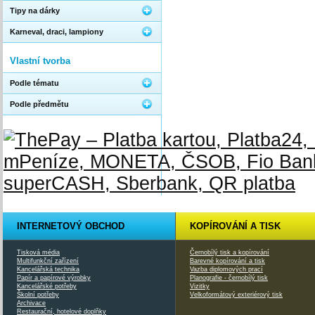
Tipy na dárky
Karneval, draci, lampiony
Vlastní tvorba
Podle tématu
Podle předmětu
INTERNETOVÝ OBCHOD
KOPÍROVÁNÍ A TISK
Tisková média
Černobílý tisk a kopírování
Multifunkční zařízení
Barevné kopírování a tisk
Kancelářská technika
Vazba diplomových prací
Papír a papírové výrobky
Planografie - černobílý tisk
Kancelářské potřeby
Vizitky
Školní potřeby
Velkoformátový exteriérový tisk
Archivace
Restaurační, hotelové doplňky