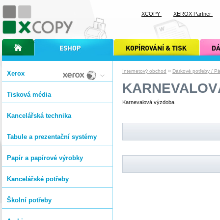
XCOPY
XEROX Partner
úvodní stránka xcopy
internetový obchod xcopy
kopírování a tisk xcopy
dárkové s
»
Internetový obchod
Dárkové potřeby / Pá
Xerox
KARNEVALOV
Tisková média
Karnevalová výzdoba
Kancelářská technika
Tabule a prezentační systémy
Papír a papírové výrobky
Kancelářské potřeby
Školní potřeby