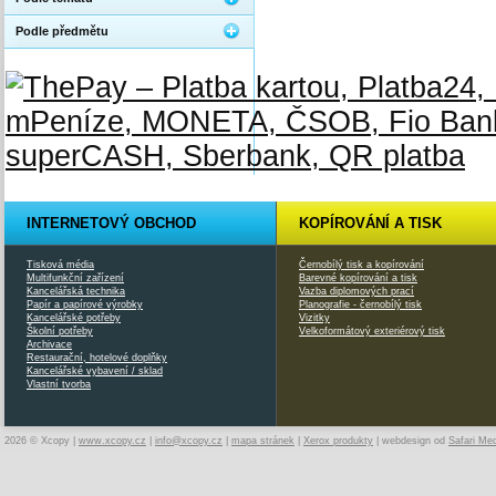
Podle předmětu
INTERNETOVÝ OBCHOD
KOPÍROVÁNÍ A TISK
Tisková média
Černobílý tisk a kopírování
Multifunkční zařízení
Barevné kopírování a tisk
Kancelářská technika
Vazba diplomových prací
Papír a papírové výrobky
Planografie - černobílý tisk
Kancelářské potřeby
Vizitky
Školní potřeby
Velkoformátový exteriérový tisk
Archivace
Restaurační, hotelové doplňky
Kancelářské vybavení / sklad
Vlastní tvorba
2026 © Xcopy |
www.xcopy.cz
|
info@xcopy.cz
|
mapa stránek
|
Xerox produkty
| webdesign od
Safari Me