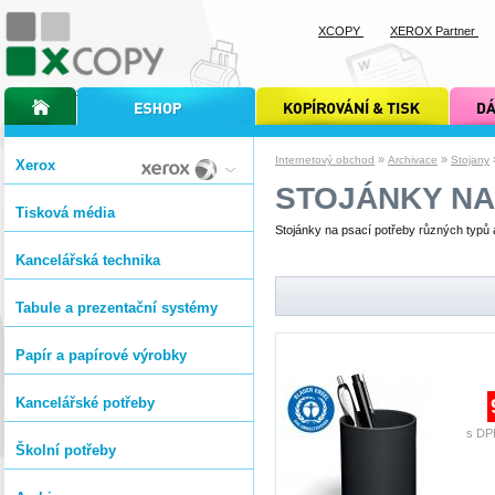
XCOPY
XEROX Partner
úvodní stránka xcopy
internetový obchod xcopy
kopírování a tisk xcopy
dárkové s
»
»
Internetový obchod
Archivace
Stojany
Xerox
STOJÁNKY NA
Tisková média
Stojánky na psací potřeby různých typů 
Kancelářská technika
Tabule a prezentační systémy
Papír a papírové výrobky
Kancelářské potřeby
s DP
Školní potřeby