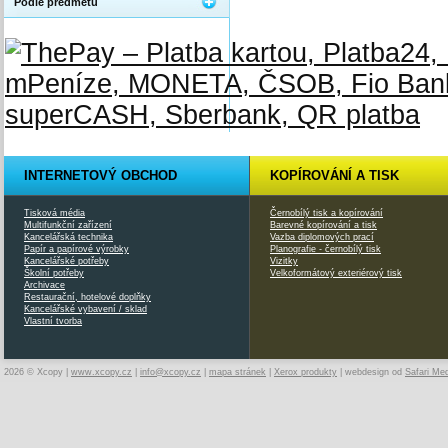
Podle předmětu
INTERNETOVÝ OBCHOD
KOPÍROVÁNÍ A TISK
Tisková média
Černobílý tisk a kopírování
Multifunkční zařízení
Barevné kopírování a tisk
Kancelářská technika
Vazba diplomových prací
Papír a papírové výrobky
Planografie - černobílý tisk
Kancelářské potřeby
Vizitky
Školní potřeby
Velkoformátový exteriérový tisk
Archivace
Restaurační, hotelové doplňky
Kancelářské vybavení / sklad
Vlastní tvorba
2026 © Xcopy |
www.xcopy.cz
|
info@xcopy.cz
|
mapa stránek
|
Xerox produkty
| webdesign od
Safari Me