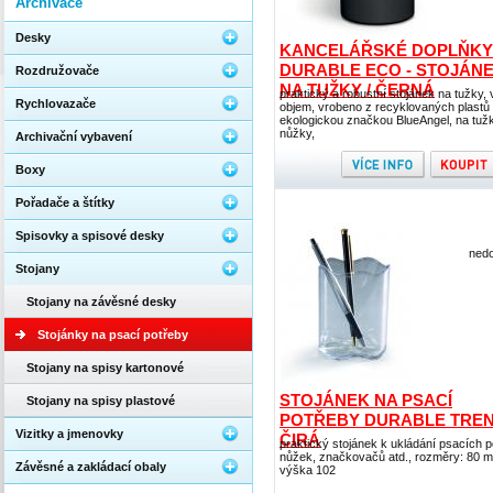
Archivace
Desky
KANCELÁŘSKÉ DOPLŇKY
DURABLE ECO - STOJÁN
Rozdružovače
NA TUŽKY / ČERNÁ
praktický a robustní stojánek na tužky, 
Rychlovazače
objem, vrobeno z recyklovaných plastů
ekologickou značkou BlueAngel, na tužk
nůžky,
Archivační vybavení
Boxy
Pořadače a štítky
Spisovky a spisové desky
nedo
Stojany
Stojany na závěsné desky
Stojánky na psací potřeby
Stojany na spisy kartonové
STOJÁNEK NA PSACÍ
Stojany na spisy plastové
POTŘEBY DURABLE TREN
Vizitky a jmenovky
ČIRÁ
praktický stojánek k ukládání psacích p
nůžek, značkovačů atd., rozměry: 80 
Závěsné a zakládací obaly
výška 102