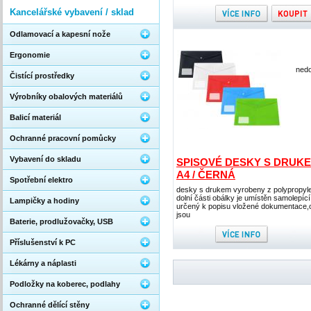
Kancelářské vybavení / sklad
Odlamovací a kapesní nože
Ergonomie
nedo
Čistící prostředky
Výrobníky obalových materiálů
Balicí materiál
Ochranné pracovní pomůcky
Vybavení do skladu
SPISOVÉ DESKY S DRUKE
A4 / ČERNÁ
Spotřební elektro
desky s drukem vyrobeny z polypropyle
dolní části obálky je umístěn samolepící
Lampičky a hodiny
určený k popisu vložené dokumentace,
jsou
Baterie, prodlužovačky, USB
Příslušenství k PC
Lékárny a náplasti
Podložky na koberec, podlahy
Ochranné dělící stěny