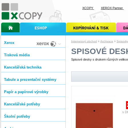
XCOPY
XEROX Partner
úvodní stránka xcopy
internetový obchod xcopy
kopírování a tisk xcopy
dárkové s
»
»
Internetový obchod
Archivace
Spisovky
Xerox
SPISOVÉ DES
Tisková média
Spisové desky s drukem různých velikost
Kancelářská technika
Tabule a prezentační systémy
Papír a papírové výrobky
Kancelářské potřeby
s D
Školní potřeby