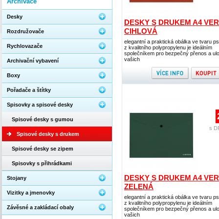
Archivace
Desky
DESKY S DRUKEM A4 VER
CIHLOVÁ
Rozdružovače
elegantní a praktická obálka ve tvaru p
Rychlovazače
z kvalitního polypropylenu je ideálním
společníkem pro bezpečný přenos a ul
vašich
Archivační vybavení
Boxy
Pořadače a štítky
Spisovky a spisové desky
Spisové desky s gumou
s D
Spisové desky s drukem
Spisové desky se zipem
Spisovky s přihrádkami
DESKY S DRUKEM A4 VER
Stojany
ZELENÁ
Vizitky a jmenovky
elegantní a praktická obálka ve tvaru p
z kvalitního polypropylenu je ideálním
Závěsné a zakládací obaly
společníkem pro bezpečný přenos a ul
vašich