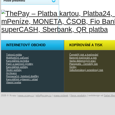
Podle předmětu
INTERNETOVÝ OBCHOD
KOPÍROVÁNÍ A TISK
Tisková média
Černobílý tisk a kopírování
Multifunkční zařízení
Barevné kopírování a tisk
Kancelářská technika
Vazba diplomových prací
Papír a papírové výrobky
Planografie - černobílý tisk
Kancelářské potřeby
Vizitky
Školní potřeby
Velkoformátový exteriérový tisk
Archivace
Restaurační, hotelové doplňky
Kancelářské vybavení / sklad
Vlastní tvorba
2026 © Xcopy |
www.xcopy.cz
|
info@xcopy.cz
|
mapa stránek
|
Xerox produkty
| webdesign od
Safari Me