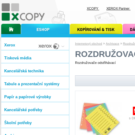
XCOPY
XEROX Partner
úvodní stránka xcopy
internetový obchod xcopy
kopírování a tisk xcopy
dárkové s
»
»
Internetový obchod
Archivace
Rozdruž
Xerox
ROZDRUŽOVA
Tisková média
Rozdružovače odstřihávací
Kancelářská technika
Tabule a prezentační systémy
Papír a papírové výrobky
Kancelářské potřeby
s D
Školní potřeby