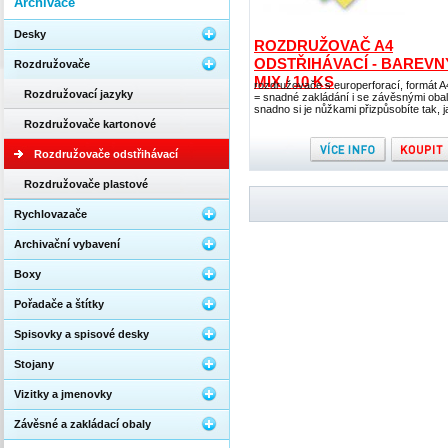
Archivace
Desky
ROZDRUŽOVAČ A4
ODSTŘIHÁVACÍ - BAREVN
Rozdružovače
MIX / 10 KS
rozdružovače s europerforací, formát A
Rozdružovací jazyky
= snadné zakládání i se závěsnými obal
snadno si je nůžkami přizpůsobíte tak, j
Rozdružovače kartonové
Rozdružovače odstřihávací
Rozdružovače plastové
Rychlovazače
Archivační vybavení
Boxy
Pořadače a štítky
Spisovky a spisové desky
Stojany
Vizitky a jmenovky
Závěsné a zakládací obaly