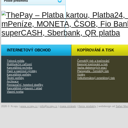
Podle předmětu
INTERNETOVÝ OBCHOD
KOPÍROVÁNÍ A TISK
Tisková média
Černobílý tisk a kopírování
Multifunkční zařízení
Barevné kopírování a tisk
Kancelářská technika
Vazba diplomových prací
Papír a papírové výrobky
Planografie - černobílý tisk
Kancelářské potřeby
Vizitky
Školní potřeby
Velkoformátový exteriérový tisk
Archivace
Restaurační, hotelové doplňky
Kancelářské vybavení / sklad
Vlastní tvorba
2026 © Xcopy |
www.xcopy.cz
|
info@xcopy.cz
|
mapa stránek
|
Xerox produkty
| webdesign od
Safari Me