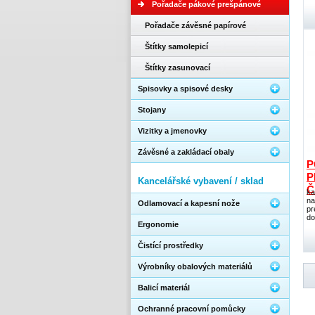
Pořadače pákové prešpánové
Pořadače závěsné papírové
Štítky samolepicí
Štítky zasunovací
Spisovky a spisové desky
Stojany
Vizitky a jmenovky
Závěsné a zakládací obaly
P
P
Kancelářské vybavení / sklad
Č
ka
na
Odlamovací a kapesní nože
pr
do
Ergonomie
Čistící prostředky
Výrobníky obalových materiálů
Balicí materiál
Ochranné pracovní pomůcky