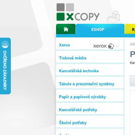
úvodní stránka xcopy
internetový obchod xcopy
kopírov
Int
Xerox
Tisková média
Kar
Kancelářská technika
Tabule a prezentační systémy
Papír a papírové výrobky
Kancelářské potřeby
Školní potřeby