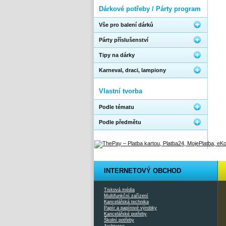
Dárkové potřeby / Párty program
Vše pro balení dárků
Párty příslušenství
Tipy na dárky
Karneval, draci, lampiony
Vlastní tvorba
Podle tématu
Podle předmětu
INTERNETOVÝ OBCHOD
Tisková média
Multifunkční zařízení
Kancelářská technika
Papír a papírové výrobky
Kancelářské potřeby
Školní potřeby