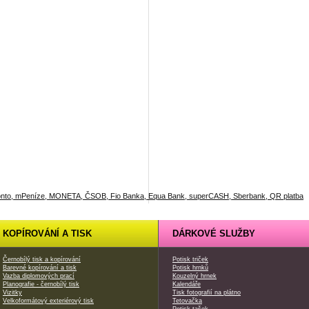
KOPÍROVÁNÍ A TISK
DÁRKOVÉ SLUŽBY
Černobílý tisk a kopírování
Potisk triček
Barevné kopírování a tisk
Potisk hrnků
Vazba diplomových prací
Kouzelný hrnek
Planografie - černobílý tisk
Kalendáře
Vizitky
Tisk fotografií na plátno
Velkoformátový exteriérový tisk
Tetovačka