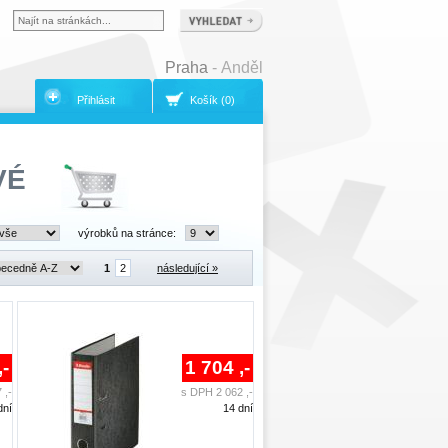
Praha
- Anděl
Přihlásit
Košík (0)
VÉ
výrobků na stránce:
1
2
následující »
,-
1 704 ,-
 ,-
s DPH 2 062 ,-
dní
14 dní