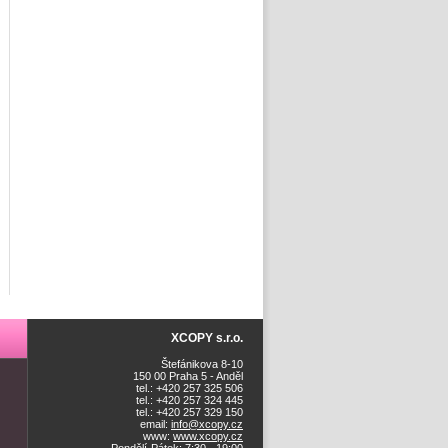
XCOPY s.r.o.
Štefánikova 8-10
150 00 Praha 5 - Anděl
tel.: +420 257 325 506
tel.: +420 257 324 445
tel.: +420 257 329 150
email:
info@xcopy.cz
www:
www.xcopy.cz