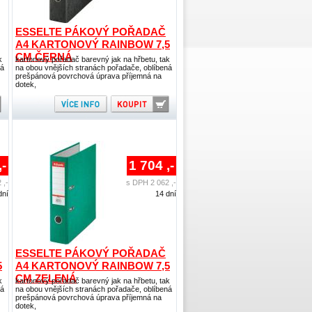
ESSELTE PÁKOVÝ POŘADAČ
A4 KARTONOVÝ RAINBOW 7,5
CM ČERNÁ
k
kartonový pořadač barevný jak na hřbetu, tak
ná
na obou vnějších stranách pořadače, oblíbená
prešpánová povrchová úprava příjemná na
dotek,
,-
1 704 ,-
 ,-
s DPH 2 062 ,-
dní
14 dní
ESSELTE PÁKOVÝ POŘADAČ
5
A4 KARTONOVÝ RAINBOW 7,5
CM ZELENÁ
k
kartonový pořadač barevný jak na hřbetu, tak
ná
na obou vnějších stranách pořadače, oblíbená
prešpánová povrchová úprava příjemná na
dotek,