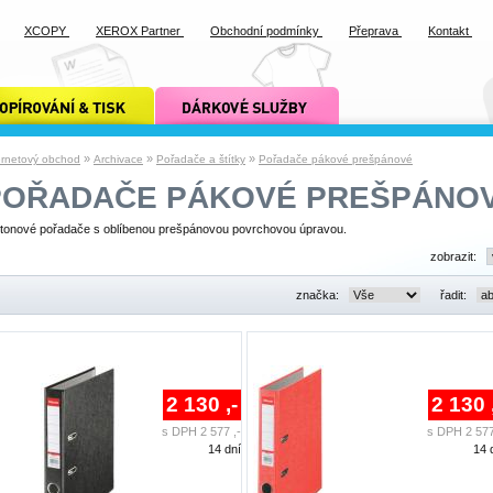
XCOPY
XEROX Partner
Obchodní podmínky
Přeprava
Kontakt
ání a tisk xcopy
dárkové služby xcopy
»
»
»
ernetový obchod
Archivace
Pořadače a štítky
Pořadače pákové prešpánové
POŘADAČE PÁKOVÉ PREŠPÁNO
tonové pořadače s oblíbenou prešpánovou povrchovou úpravou.
zobrazit:
značka:
řadit:
2 130 ,-
2 130 
s DPH 2 577 ,-
s DPH 2 577
14 dní
14 