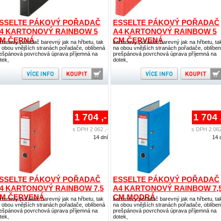
SSELTE PÁKOVÝ POŘADAČ
ESSELTE PÁKOVÝ POŘADAČ
4 KARTONOVÝ RAINBOW 5
A4 KARTONOVÝ RAINBOW 5
M ČERNÁ
CM ČERVENÁ
rtonový pořadač barevný jak na hřbetu, tak
kartonový pořadač barevný jak na hřbetu, ta
 obou vnějších stranách pořadače, oblíbená
na obou vnějších stranách pořadače, oblíbe
ešpánová povrchová úprava příjemná na
prešpánová povrchová úprava příjemná na
tek,
dotek,
1 704 ,-
1 704 
s DPH 2 062 ,-
s DPH 2 062
14 dní
14 
SSELTE PÁKOVÝ POŘADAČ
ESSELTE PÁKOVÝ POŘADAČ
4 KARTONOVÝ RAINBOW 7,5
A4 KARTONOVÝ RAINBOW 7,
M ČERVENÁ
CM MODRÁ
rtonový pořadač barevný jak na hřbetu, tak
kartonový pořadač barevný jak na hřbetu, ta
 obou vnějších stranách pořadače, oblíbená
na obou vnějších stranách pořadače, oblíbe
ešpánová povrchová úprava příjemná na
prešpánová povrchová úprava příjemná na
tek,
dotek,