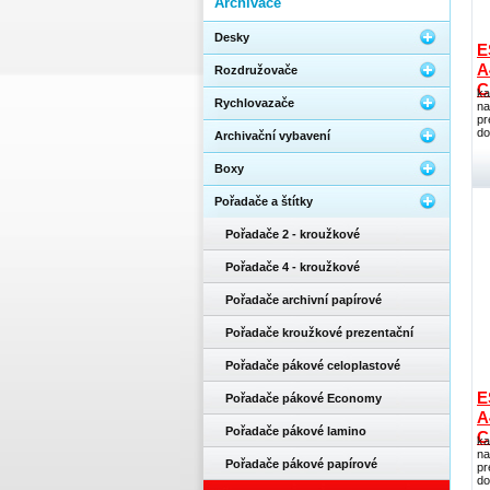
Archivace
Desky
E
A
Rozdružovače
C
ka
Rychlovazače
na
pr
do
Archivační vybavení
Boxy
Pořadače a štítky
Pořadače 2 - kroužkové
Pořadače 4 - kroužkové
Pořadače archivní papírové
Pořadače kroužkové prezentační
Pořadače pákové celoplastové
E
Pořadače pákové Economy
A
Pořadače pákové lamino
C
ka
na
Pořadače pákové papírové
pr
do