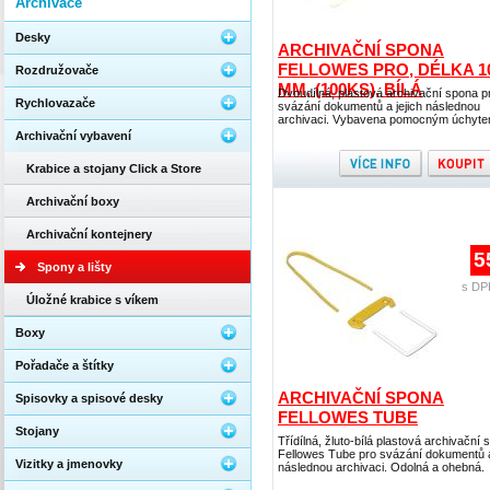
Archivace
Desky
ARCHIVAČNÍ SPONA
FELLOWES PRO, DÉLKA 1
Rozdružovače
MM, (100KS), BÍLÁ
Dvoudílná, plastová archivační spona p
Rychlovazače
svázání dokumentů a jejich následnou
archivaci. Vybavena pomocným úchyte
Archivační vybavení
Krabice a stojany Click a Store
Archivační boxy
Archivační kontejnery
5
Spony a lišty
s DP
Úložné krabice s víkem
Boxy
Pořadače a štítky
ARCHIVAČNÍ SPONA
Spisovky a spisové desky
FELLOWES TUBE
Stojany
Třídílná, žluto-bílá plastová archivační
Fellowes Tube pro svázání dokumentů a
Vizitky a jmenovky
následnou archivaci. Odolná a ohebná.