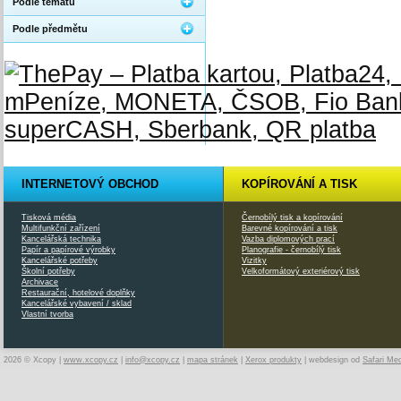
Podle tématu
Podle předmětu
INTERNETOVÝ OBCHOD
KOPÍROVÁNÍ A TISK
Tisková média
Černobílý tisk a kopírování
Multifunkční zařízení
Barevné kopírování a tisk
Kancelářská technika
Vazba diplomových prací
Papír a papírové výrobky
Planografie - černobílý tisk
Kancelářské potřeby
Vizitky
Školní potřeby
Velkoformátový exteriérový tisk
Archivace
Restaurační, hotelové doplňky
Kancelářské vybavení / sklad
Vlastní tvorba
2026 © Xcopy |
www.xcopy.cz
|
info@xcopy.cz
|
mapa stránek
|
Xerox produkty
| webdesign od
Safari Me