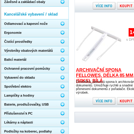
Závěsné a zakládací obaly
Kancelářské vybavení / sklad
Odlamovací a kapesní nože
1
Ergonomie
s DP
Čistící prostředky
Výrobníky obalových materiálů
Balicí materiál
Ochranné pracovní pomůcky
ARCHIVAČNÍ SPONA
FELLOWES, DÉLKA 85 MM
Vybavení do skladu
(50KS), BÍLÁ
Dvoudílná, plastová spona k archivován
dokumentů. Umožňuje rychlé a snadné
Spotřební elektro
přenesení dokumentů z pořadače. Ekol
výrobek.
Lampičky a hodiny
Baterie, prodlužovačky, USB
Příslušenství k PC
Lékárny a náplasti
Podložky na koberec, podlahy