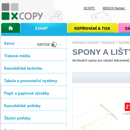
XCOPY
XEROX Partner
úvodní stránka xcopy
internetový obchod xcopy
kopírování a tisk xcopy
dárkové s
»
»
Internetový obchod
Archivace
Archivač
Xerox
SPONY A LIŠT
Tisková média
Archivační spony pro vázání dokumentů
Kancelářská technika
Tabule a prezentační systémy
Papír a papírové výrobky
Kancelářské potřeby
2
s DP
Školní potřeby