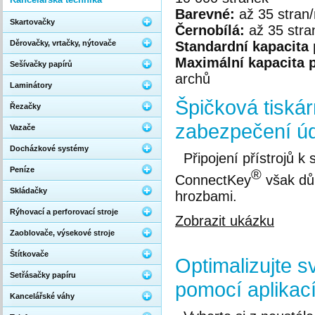
Barevné:
až 35 stran
Skartovačky
Černobílá:
až 35 stra
Děrovačky, vrtačky, nýtovače
Standardní kapacita 
Maximální kapacita p
Sešívačky papírů
archů
Laminátory
Špičková tiskár
Řezačky
zabezpečení ú
Vazače
Docházkové systémy
Připojení přístrojů k
Peníze
®
ConnectKey
však důk
Skládačky
hrozbami.
Rýhovací a perforovací stroje
Zobrazit ukázku
Zaoblovače, výsekové stroje
Štítkovače
Optimalizujte s
Setřásačky papíru
pomocí aplikac
Kancelářské váhy