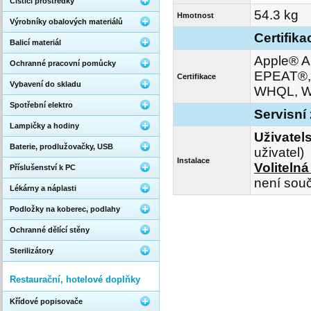
Čistící prostředky
54.3 kg
Hmotnost
Výrobníky obalových materiálů
Certifika
Balicí materiál
Apple® A
Ochranné pracovní pomůcky
EPEAT®, 
Certifikace
Vybavení do skladu
WHQL, Wi
Spotřební elektro
Servisní
Lampičky a hodiny
Uživatel
Baterie, prodlužovačky, USB
uživatel)
Instalace
Voliteln
Příslušenství k PC
není souč
Lékárny a náplasti
Podložky na koberec, podlahy
Ochranné dělící stěny
Sterilizátory
Restaurační, hotelové doplňky
Křídové popisovače