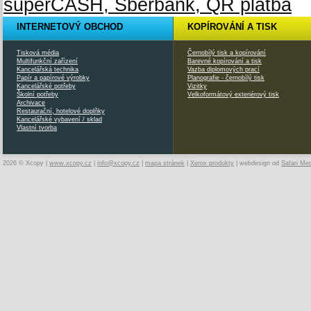
INTERNETOVÝ OBCHOD
KOPÍROVÁNÍ A TISK
Tisková média
Černobílý tisk a kopírování
Multifunkční zařízení
Barevné kopírování a tisk
Kancelářská technika
Vazba diplomových prací
Papír a papírové výrobky
Planografie - černobílý tisk
Kancelářské potřeby
Vizitky
Školní potřeby
Velkoformátový exteriérový tisk
Archivace
Restaurační, hotelové doplňky
Kancelářské vybavení / sklad
Vlastní tvorba
2026 © Xcopy |
www.xcopy.cz
|
info@xcopy.cz
|
mapa stránek
|
Xerox produkty
| webdesign od
Safari Me