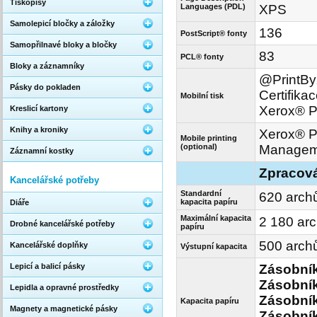
Tiskopisy
Languages (PDL)
XPS
Samolepicí bločky a záložky
136
PostScript® fonty
Samopřilnavé bloky a bločky
83
PCL® fonty
Bloky a záznamníky
@PrintByX
Pásky do pokladen
Certifika
Mobilní tisk
Xerox® Pr
Kreslicí kartony
Knihy a kroniky
Xerox® Pr
Mobile printing
(optional)
Manageme
Záznamní kostky
Zpracová
Kancelářské potřeby
Standardní
620 arch
kapacita papíru
Diáře
Maximální kapacita
2 180 ar
Drobné kancelářské potřeby
papíru
500 arch
Kancelářské doplňky
Výstupní kapacita
Zásobní
Lepicí a balicí pásky
Zásobník
Lepidla a opravné prostředky
Zásobník
Kapacita papíru
Magnety a magnetické pásky
Zásobník