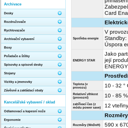
přihlášen
Archivace
Zabezpeče
Card Ena
Desky
Elektrick
Rozdružovače
Rychlovazače
V provoz
Standby:
Spotřeba energie
Archivační vybavení
Úspora e
Boxy
Jako par
Pořadače a štítky
její prod
ENERGY STAR
Spisovky a spisové desky
ENERGY 
Stojany
Prostřed
Vizitky a jmenovky
Teplota (v
10 - 32 °
provozu)
Závěsné a zakládací obaly
Relativní vlhkost
10 - 85 %
(provozní)
Kancelářské vybavení / sklad
zahřívací čas (z
12 vteřin
módu power save)
Odlamovací a kapesní nože
Rozměry
Ergonomie
590 x 67
Rozměry (WxDxH)