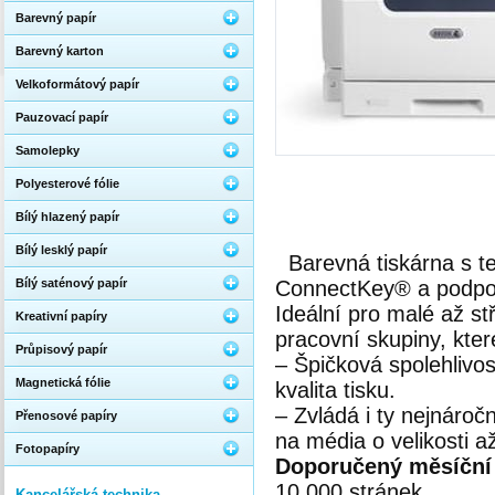
Barevný papír
Barevný karton
Velkoformátový papír
Pauzovací papír
Samolepky
Polyesterové fólie
Bílý hlazený papír
Bílý lesklý papír
Barevná tiskárna s t
Bílý saténový papír
ConnectKey® a podpo
Ideální pro malé až st
Kreativní papíry
pracovní skupiny, kter
Průpisový papír
– Špičková spolehlivo
Magnetická fólie
kvalita tisku.
– Zvládá i ty nejnáročn
Přenosové papíry
na média o velikosti a
Fotopapíry
Doporučený měsíční
10 000 stránek
Kancelářská technika