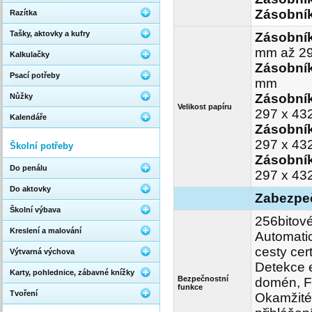
Zásobník
Razítka
Tašky, aktovky a kufry
Zásobní
mm až 2
Kalkulačky
Zásobník
Psací potřeby
mm
Zásobník
Nůžky
Velikost papíru
297 x 43
Kalendáře
Zásobník
297 x 43
Školní potřeby
Zásobník
Do penálu
297 x 43
Do aktovky
Zabezpe
Školní výbava
256bitové
Kreslení a malování
Automatic
cesty cer
Výtvarná výchova
Detekce e
Karty, pohlednice, zábavné knížky
Bezpečnostní
domén, FI
funkce
Tvoření
Okamžité