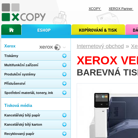
XCOPY
XEROX Partner
úvodní stránka xcopy
internetový obchod xcopy
kopírování a tisk xcopy
dárkové s
»
Internetový obchod
Xe
Xerox
Tiskárny
XEROX VE
Multifunkční zařízení
BAREVNÁ TI
Produkční systémy
Příslušenství
Spotřební materiál, tonery, ink
Tisková média
Kancelářský bílý papír
Kancelářský bílý karton
Recyklovaný papír