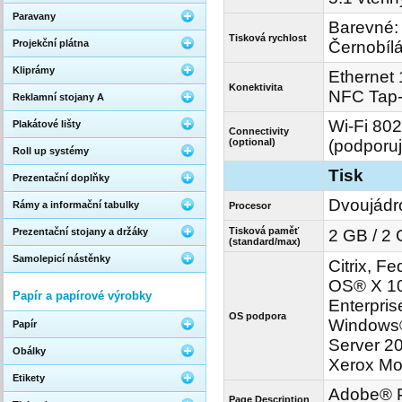
Paravany
Barevné: 
Tisková rychlost
Černobílá
Projekční plátna
Kliprámy
Ethernet 
Konektivita
NFC Tap-
Reklamní stojany A
Wi-Fi 802
Plakátové lišty
Connectivity
(optional)
(podporuj
Roll up systémy
Tisk
Prezentační doplňky
Dvoujádr
Rámy a informační tabulky
Procesor
Tisková paměť
2 GB / 2
Prezentační stojany a držáky
(standard/max)
Samolepicí nástěnky
Citrix, F
OS® X 10.
Papír a papírové výrobky
Enterpri
OS podpora
Windows®
Papír
Server 20
Obálky
Xerox Mob
Etikety
Adobe® P
Page Description