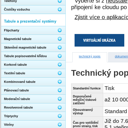
Vyberte si z
neustále
Telefony
připojení ke cloudu p
Čističky vzduchu
Zjistit více o aplika
Tabule a prezentační systémy
Flipcharty
Magnetické tabule
Skleněné magnetické tabule
Tabule popisovatelné křídou
technický popis
dokumen
Korkové tabule
Technický pop
Textilní tabule
Kombinované tabule
Tisk
Standardní funkce
Plánovací tabule
Doporučené
až 10 000
Moderační tabule
měsíční tiskové
zatížení
Revolverové tabule
Oboustranný
Standard
výstup
Triptychy
Již do 7.
Čas pro vytištění
Vitríny
první strany, tisk
5.1 vteři