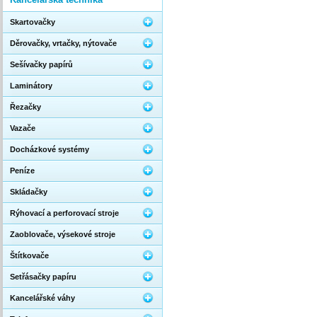
Skartovačky
Děrovačky, vrtačky, nýtovače
Sešívačky papírů
Laminátory
Řezačky
Vazače
Docházkové systémy
Peníze
Skládačky
Rýhovací a perforovací stroje
Zaoblovače, výsekové stroje
Štítkovače
Setřásačky papíru
Kancelářské váhy