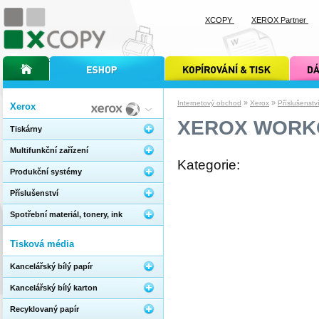
XCOPY
XEROX Partner
úvodní stránka xcopy
internetový obchod xcopy
kopírování a tisk xcopy
dárkové s
»
»
Internetový obchod
Xerox
Příslušenstv
Xerox
XEROX WORK
Tiskárny
Multifunkční zařízení
Kategorie:
Produkční systémy
Příslušenství
Spotřební materiál, tonery, ink
Tisková média
Kancelářský bílý papír
Kancelářský bílý karton
Recyklovaný papír