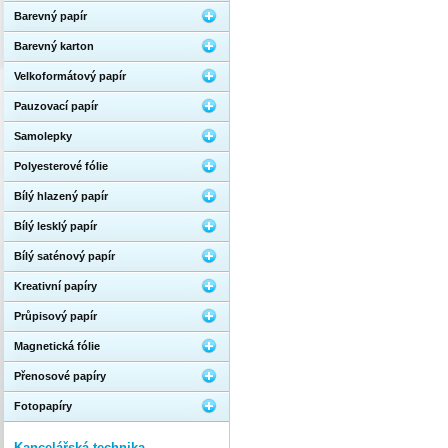
Barevný papír
Barevný karton
Velkoformátový papír
Pauzovací papír
Samolepky
Polyesterové fólie
Bílý hlazený papír
Bílý lesklý papír
Bílý saténový papír
Kreativní papíry
Průpisový papír
Magnetická fólie
Přenosové papíry
Fotopapíry
Kancelářská technika