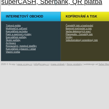
INTERNETOVÝ OBCHOD
KOPÍROVÁNÍ A TISK
Tisková média
Černobílý tisk a kopírování
Multifunkční zařízení
Barevné kopírování a tisk
Kancelářská technika
Vazba diplomových prací
Papír a papírové výrobky
Planografie - černobílý tisk
Kancelářské potřeby
Vizitky
Školní potřeby
Velkoformátový exteriérový tisk
Archivace
Restaurační, hotelové doplňky
Kancelářské vybavení / sklad
Vlastní tvorba
2026 © Xcopy |
www.xcopy.cz
|
info@xcopy.cz
|
mapa stránek
|
Xerox produkty
| webdesign od
Safari Me