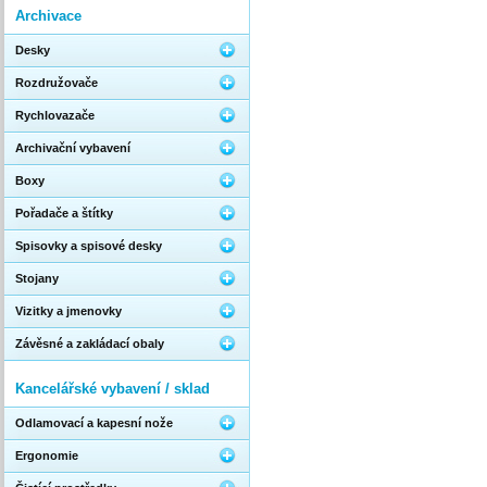
Archivace
Desky
Rozdružovače
Rychlovazače
Archivační vybavení
Boxy
Pořadače a štítky
Spisovky a spisové desky
Stojany
Vizitky a jmenovky
Závěsné a zakládací obaly
Kancelářské vybavení / sklad
Odlamovací a kapesní nože
Ergonomie