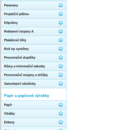
Paravany
Projekční plátna
Kliprámy
Reklamní stojany A
Plakátové lišty
Roll up systémy
Prezentační doplňky
Rámy a informační tabulky
Prezentační stojany a držáky
Samolepicí nástěnky
Papír a papírové výrobky
Papír
Obálky
Etikety