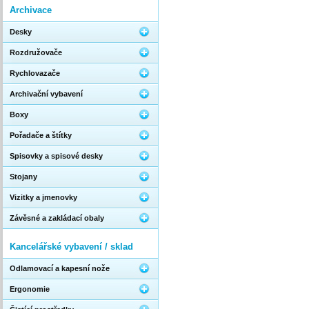
Archivace
Desky
Rozdružovače
Rychlovazače
Archivační vybavení
Boxy
Pořadače a štítky
Spisovky a spisové desky
Stojany
Vizitky a jmenovky
Závěsné a zakládací obaly
Kancelářské vybavení / sklad
Odlamovací a kapesní nože
Ergonomie