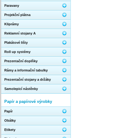
Paravany
Projekční plátna
Kliprámy
Reklamní stojany A
Plakátové lišty
Roll up systémy
Prezentační doplňky
Rámy a informační tabulky
Prezentační stojany a držáky
Samolepicí nástěnky
Papír a papírové výrobky
Papír
Obálky
Etikety