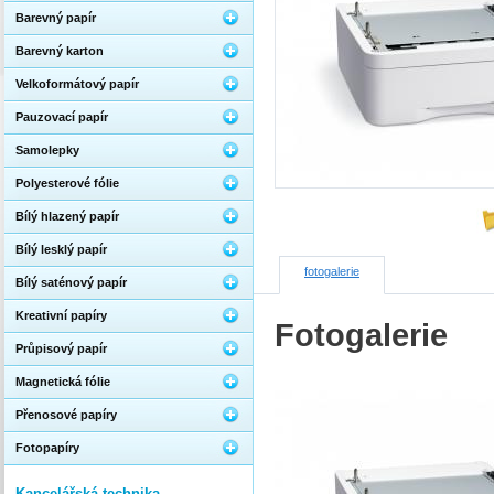
Barevný papír
Barevný karton
Velkoformátový papír
Pauzovací papír
Samolepky
Polyesterové fólie
Bílý hlazený papír
Bílý lesklý papír
fotogalerie
Bílý saténový papír
Kreativní papíry
Fotogalerie
Průpisový papír
Magnetická fólie
Přenosové papíry
Fotopapíry
Kancelářská technika