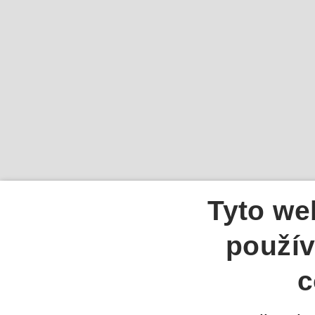
Tyto we
použív
c