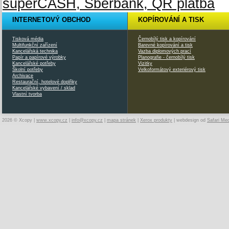
INTERNETOVÝ OBCHOD
KOPÍROVÁNÍ A TISK
Tisková média
Černobílý tisk a kopírování
Multifunkční zařízení
Barevné kopírování a tisk
Kancelářská technika
Vazba diplomových prací
Papír a papírové výrobky
Planografie - černobílý tisk
Kancelářské potřeby
Vizitky
Školní potřeby
Velkoformátový exteriérový tisk
Archivace
Restaurační, hotelové doplňky
Kancelářské vybavení / sklad
Vlastní tvorba
2026 © Xcopy |
www.xcopy.cz
|
info@xcopy.cz
|
mapa stránek
|
Xerox produkty
| webdesign od
Safari Me