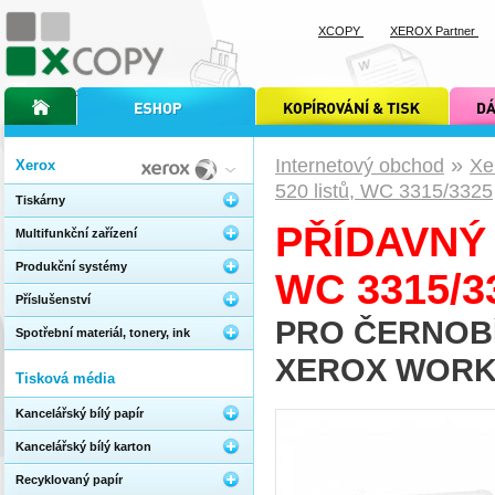
XCOPY
XEROX Partner
úvodní stránka xcopy
internetový obchod xcopy
kopírování a tisk xcopy
dárkové s
»
Internetový obchod
Xe
Xerox
520 listů, WC 3315/3325
Tiskárny
PŘÍDAVNÝ 
Multifunkční zařízení
Produkční systémy
WC 3315/3
Příslušenství
PRO ČERNOBÍ
Spotřební materiál, tonery, ink
XEROX WORKC
Tisková média
Kancelářský bílý papír
Kancelářský bílý karton
Recyklovaný papír