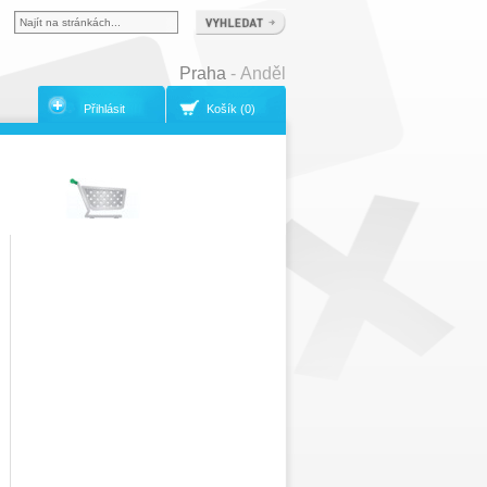
Praha
- Anděl
Přihlásit
Košík (0)