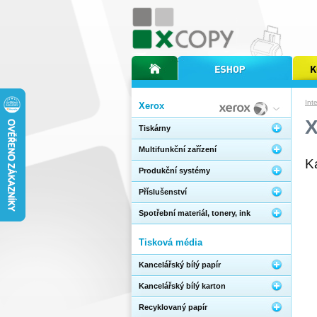
úvodní stránka xcopy
internetový obchod xcopy
kopírov
Int
Xerox
Tiskárny
Multifunkční zařízení
K
Produkční systémy
Příslušenství
Spotřební materiál, tonery, ink
Tisková média
Kancelářský bílý papír
Kancelářský bílý karton
Recyklovaný papír