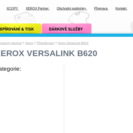
XCOPY
XEROX Partner
Obchodní podmínky
Přeprava
Kontakt
ání a tisk xcopy
dárkové služby xcopy
»
»
»
ernetový obchod
Xerox
Příslušenství
Xerox VersaLink B620
XEROX VERSALINK B620
ategorie: