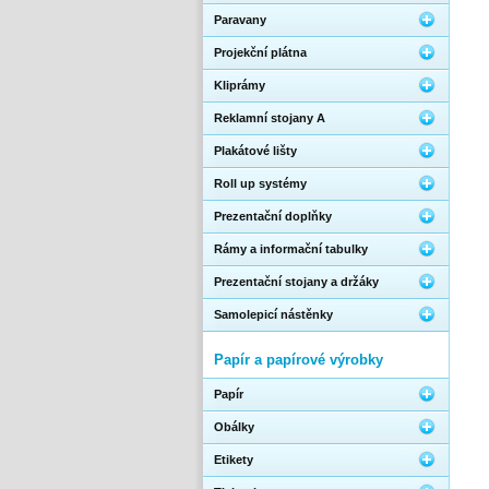
Paravany
Projekční plátna
Kliprámy
Reklamní stojany A
Plakátové lišty
Roll up systémy
Prezentační doplňky
Rámy a informační tabulky
Prezentační stojany a držáky
Samolepicí nástěnky
Papír a papírové výrobky
Papír
Obálky
Etikety