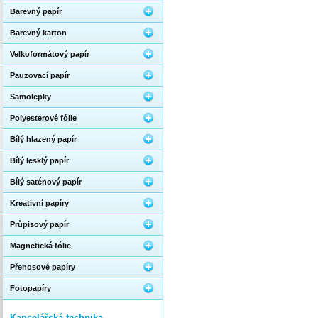
Barevný papír
Barevný karton
Velkoformátový papír
Pauzovací papír
Samolepky
Polyesterové fólie
Bílý hlazený papír
Bílý lesklý papír
Bílý saténový papír
Kreativní papíry
Průpisový papír
Magnetická fólie
Přenosové papíry
Fotopapíry
Kancelářská technika