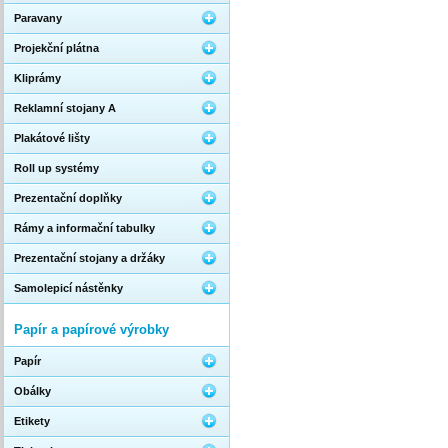
Paravany
Projekční plátna
Kliprámy
Reklamní stojany A
Plakátové lišty
Roll up systémy
Prezentační doplňky
Rámy a informační tabulky
Prezentační stojany a držáky
Samolepicí nástěnky
Papír a papírové výrobky
Papír
Obálky
Etikety