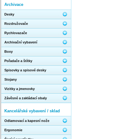
Archivace
Desky
Rozdružovače
Rychlovazače
Archivační vybavení
Boxy
Pořadače a štítky
Spisovky a spisové desky
Stojany
Vizitky a jmenovky
Závěsné a zakládací obaly
Kancelářské vybavení / sklad
Odlamovací a kapesní nože
Ergonomie