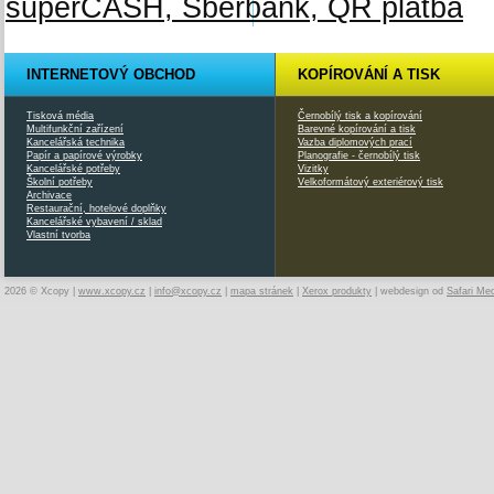
INTERNETOVÝ OBCHOD
KOPÍROVÁNÍ A TISK
Tisková média
Černobílý tisk a kopírování
Multifunkční zařízení
Barevné kopírování a tisk
Kancelářská technika
Vazba diplomových prací
Papír a papírové výrobky
Planografie - černobílý tisk
Kancelářské potřeby
Vizitky
Školní potřeby
Velkoformátový exteriérový tisk
Archivace
Restaurační, hotelové doplňky
Kancelářské vybavení / sklad
Vlastní tvorba
2026 © Xcopy |
www.xcopy.cz
|
info@xcopy.cz
|
mapa stránek
|
Xerox produkty
| webdesign od
Safari Me