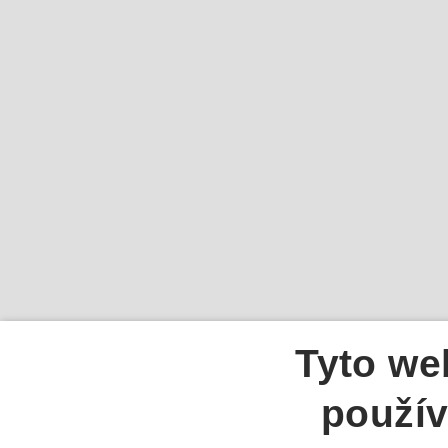
Tyto we
použív