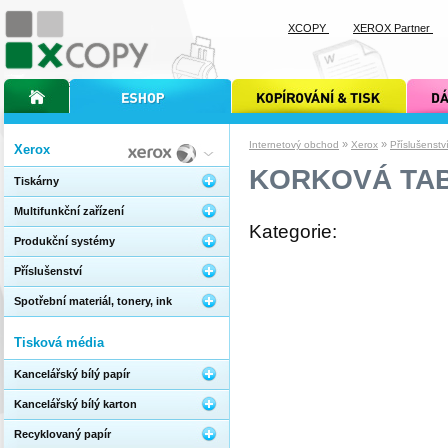
XCOPY
XEROX Partner
úvodní stránka xcopy
internetový obchod xcopy
kopírování a tisk xcopy
dárkové s
»
»
Internetový obchod
Xerox
Příslušenstv
Xerox
KORKOVÁ TAB
Tiskárny
Multifunkční zařízení
Kategorie:
Produkční systémy
Příslušenství
Spotřební materiál, tonery, ink
Tisková média
Kancelářský bílý papír
Kancelářský bílý karton
Recyklovaný papír