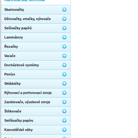
Skartovačky
Děrovačky, vrtačky, nýtovače
Sešívačky papírů
Laminátory
Řezačky
Vazače
Docházkové systémy
Peníze
Skládačky
Rýhovací a perforovací stroje
Zaoblovače, výsekové stroje
Štítkovače
Setřásačky papíru
Kancelářské váhy