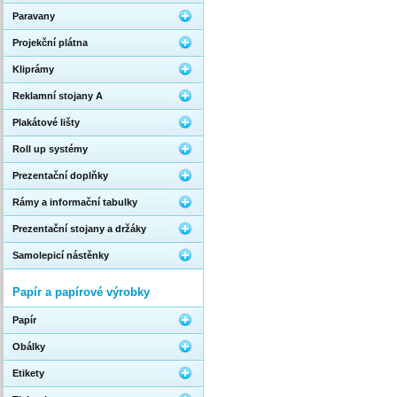
Paravany
Projekční plátna
Kliprámy
Reklamní stojany A
Plakátové lišty
Roll up systémy
Prezentační doplňky
Rámy a informační tabulky
Prezentační stojany a držáky
Samolepicí nástěnky
Papír a papírové výrobky
Papír
Obálky
Etikety