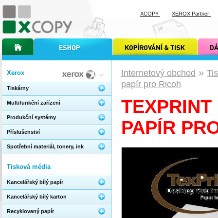
XCOPY
XEROX Partner
úvodní stránka xcopy
internetový obchod xcopy
kopírování a tisk xcopy
dárkové s
»
Internetový obchod
Ti
Xerox
papír pro Ricoh
Tiskárny
TEXPRINT R
Multifunkční zařízení
Produkční systémy
PAPÍR PR
Příslušenství
Spotřební materiál, tonery, ink
Tisková média
Kancelářský bílý papír
Kancelářský bílý karton
Recyklovaný papír