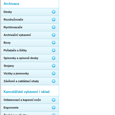
Archivace
Desky
Rozdružovače
Rychlovazače
Archivační vybavení
Boxy
Pořadače a štítky
Spisovky a spisové desky
Stojany
Vizitky a jmenovky
Závěsné a zakládací obaly
Kancelářské vybavení / sklad
Odlamovací a kapesní nože
Ergonomie