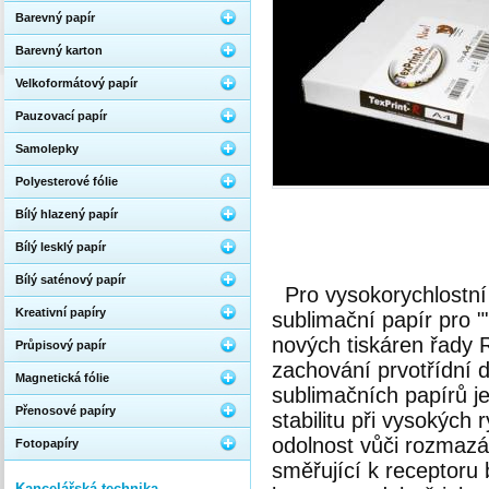
Barevný papír
Barevný karton
Velkoformátový papír
Pauzovací papír
Samolepky
Polyesterové fólie
Bílý hlazený papír
Bílý lesklý papír
Bílý saténový papír
Pro vysokorychlostní
Kreativní papíry
sublimační papír pro "
nových tiskáren řady 
Průpisový papír
zachování prvotřídní d
Magnetická fólie
sublimačních papírů je
Přenosové papíry
stabilitu při vysokýc
odolnost vůči rozmazá
Fotopapíry
směřující k receptoru 
Kancelářská technika