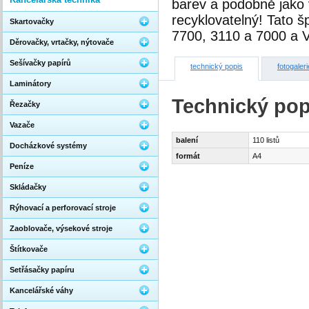
barev a podobně jako 
recyklovatelný! Tato 
Skartovačky
7700, 3110 a 7000 a V
Děrovačky, vrtačky, nýtovače
Sešívačky papírů
technický popis
fotogaleri
Laminátory
Technický pop
Řezačky
Vazače
balení
110 listů
Docházkové systémy
formát
A4
Peníze
Skládačky
Rýhovací a perforovací stroje
Zaoblovače, výsekové stroje
Štítkovače
Setřásačky papíru
Kancelářské váhy