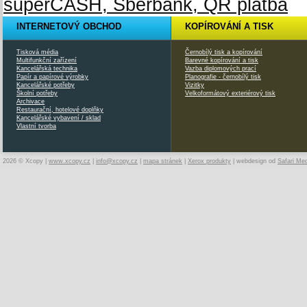
INTERNETOVÝ OBCHOD
KOPÍROVÁNÍ A TISK
Tisková média
Černobílý tisk a kopírování
Multifunkční zařízení
Barevné kopírování a tisk
Kancelářská technika
Vazba diplomových prací
Papír a papírové výrobky
Planografie - černobílý tisk
Kancelářské potřeby
Vizitky
Školní potřeby
Velkoformátový exteriérový tisk
Archivace
Restaurační, hotelové doplňky
Kancelářské vybavení / sklad
Vlastní tvorba
2026 © Xcopy |
www.xcopy.cz
|
info@xcopy.cz
|
mapa stránek
|
Xerox produkty
| webdesign od
Safari Me