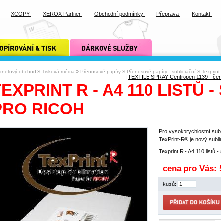
XCOPY
XEROX Partner
Obchodní podmínky
Přeprava
Kontakt
ání a tisk xcopy
dárkové služby xcopy
»
»
»
»
ernetový obchod
Tisková média
Přenosové papíry
Přenosové papíry - sublimační
Texprint 
|
TEXTILE SPRAY Centropen 1139 - čer
TEXPRINT R - A4 110 LISTŮ -
PRO RICOH
Pro vysokorychlostní sub
TexPrint-R® je nový sublim
Texprint R - A4 110 listů -
cena pro Vás:
kusů: