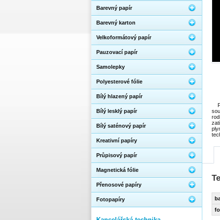
Barevný papír
Barevný karton
Velkoformátový papír
Pauzovací papír
Samolepky
Polyesterové fólie
Bílý hlazený papír
P
Bílý lesklý papír
sou
rod
zat
Bílý saténový papír
ply
tec
Kreativní papíry
Průpisový papír
Magnetická fólie
T
Přenosové papíry
ba
Fotopapíry
f
Kancelářská technika