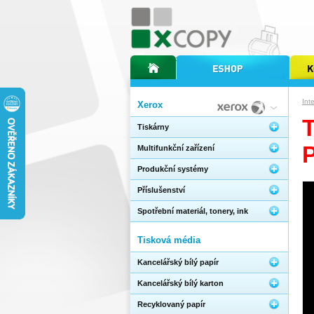
úvodní stránka xcopy
internetový obchod xcopy
kopírov
Int
Xerox
Tiskárny
Multifunkční zařízení
Produkční systémy
Příslušenství
Spotřební materiál, tonery, ink
Tisková média
Kancelářský bílý papír
Kancelářský bílý karton
Recyklovaný papír