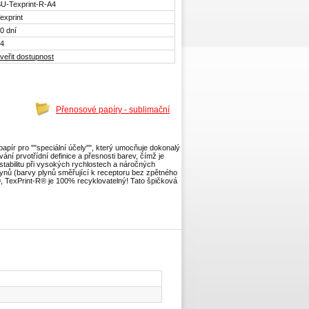
U-Texprint-R-A4
exprint
0 dní
4
veřit dostupnost
Přenosové papíry - sublimační
apír pro ""speciální účely"", který umocňuje dokonalý
ní prvotřídní definice a přesnosti barev, čímž je
stabilitu při vysokých rychlostech a náročných
ynů (barvy plynů směřující k receptoru bez zpětného
®, TexPrint-R® je 100% recyklovatelný! Tato špičková