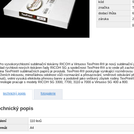
kód
S
značka
T
dodací lhůta
6
záruka
2
o
ro vysokorychlostní sublimační tiskárny RICOH a Virtuoso TexPrint-R® je nový sublimační p
lad rychlosti nových tiskáren řady RICOH SG a společnost TexPrint-R® a to vede při zachová
ina TexPrint® sublimačních papírů je proslulá. TexPrint-R® poskytuje vynikající rozměrovou 
íženích inkoustu, mimořádnou odolnost vůči rozmazání a přesazování, směrové odsávání pl
nutí), velmi vysoká efektivita přenosu barev a podobně jako veškerý zbytek rodiny TexPrint
hnologie pracuje s modely RICOH SG 3300, 7700, 3110 a 7000 a Virtuoso SG 400 a 800.
technický popis
fotogalerie
echnický popis
lení
110 listů
ormát
A4