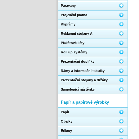
Paravany
Projekční plátna
Kliprámy
Reklamní stojany A
Plakátové lišty
Roll up systémy
Prezentační doplňky
Rámy a informační tabulky
Prezentační stojany a držáky
Samolepicí nástěnky
Papír a papírové výrobky
Papír
Obálky
Etikety