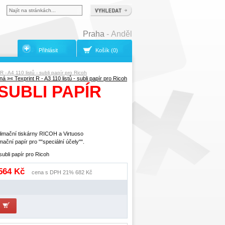
Praha
- Anděl
Přihlásit
Košík (0)
R - A4 110 listů - subli papír pro Ricoh
ná »
« Texprint R - A3 110 listů - subli papír pro Ricoh
 SUBLI PAPÍR
limační tiskárny RICOH a Virtuoso
ační papír pro ""speciální účely"".
 subli papír pro Ricoh
 564 Kč
cena s DPH 21% 682 Kč