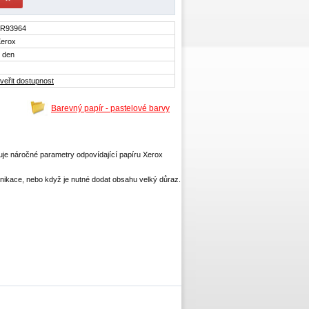
3R93964
erox
 den
veřit dostupnost
Barevný papír - pastelové barvy
uje náročné parametry odpovídající papíru Xerox
unikace, nebo když je nutné dodat obsahu velký důraz.