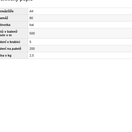
rmát/šíře
A4
ramáž
80
ednotka
bal
stů v balení/
500
ávin v m
lení v krabici
5
lení na paletě
200
áha v kg
2,5