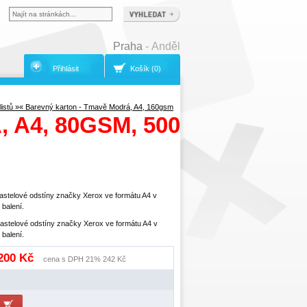
Praha
- Anděl
Přihlásit
Košík (0)
istů »
« Barevný karton - Tmavě Modrá, A4, 160gsm
 A4, 80GSM, 500
stelové odstíny značky Xerox ve formátu A4 v
balení.
stelové odstíny značky Xerox ve formátu A4 v
balení.
 200 Kč
cena s DPH 21% 242 Kč