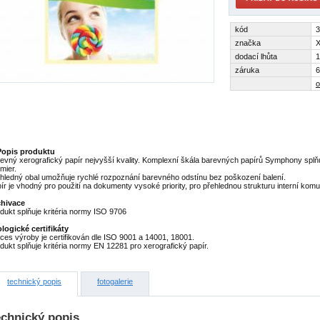
kód
značka
X
dodací lhůta
1
záruka
6
o
Popis produktu
evný xerografický papír nejvyšší kvality. Komplexní škála barevných papírů Symphony splň
mier.
hledný obal umožňuje rychlé rozpoznání barevného odstínu bez poškození balení.
ír je vhodný pro použití na dokumenty vysoké priority, pro přehlednou strukturu interní kom
chivace
dukt splňuje kritéria normy ISO 9706
logické certifikáty
ces výroby je certifikován dle ISO 9001 a 14001, 18001.
dukt splňuje kritéria normy EN 12281 pro xerografický papír.
technický popis
fotogalerie
echnický popis