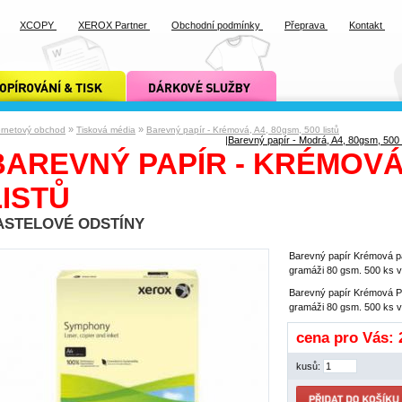
XCOPY
XEROX Partner
Obchodní podmínky
Přeprava
Kontakt
ání a tisk xcopy
dárkové služby xcopy
»
»
ernetový obchod
Tisková média
Barevný papír - Krémová, A4, 80gsm, 500 listů
|
Barevný papír - Modrá, A4, 80gsm, 500 l
BAREVNÝ PAPÍR - KRÉMOVÁ,
LISTŮ
ASTELOVÉ ODSTÍNY
Barevný papír Krémová pa
gramáži 80 gsm. 500 ks v 
Barevný papír Krémová Pa
gramáži 80 gsm. 500 ks v 
cena pro Vás:
kusů: