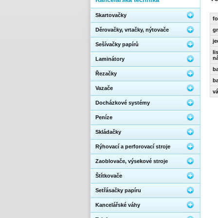
Skartovačky
fo
Děrovačky, vrtačky, nýtovače
g
j
Sešívačky papírů
li
n
Laminátory
ba
Řezačky
ba
Vazače
v
Docházkové systémy
Peníze
Skládačky
Rýhovací a perforovací stroje
Zaoblovače, výsekové stroje
Štítkovače
Setřásačky papíru
Kancelářské váhy