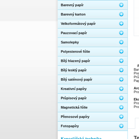
Barevný papír
Barevný karton
Velkoformátový papír
Pauzovací papír
Samolepky
Polyesterové fólie
Bílý hlazený papír
Bar
Bílý lesklý papír
Pre
Prů
Bílý saténový papír
Pap
Ar
Kreativní papíry
Pro
Průpisový papír
Eko
Pro
Pro
Magnetická fólie
Přenosové papíry
Fotopapíry
T
Kancelářská technika