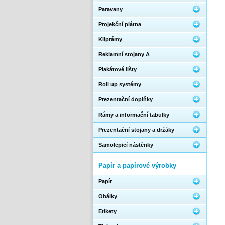
Paravany
Projekční plátna
Kliprámy
Reklamní stojany A
Plakátové lišty
Roll up systémy
Prezentační doplňky
Rámy a informační tabulky
Prezentační stojany a držáky
Samolepicí nástěnky
Papír a papírové výrobky
Papír
Obálky
Etikety