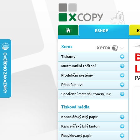
úvodní stránka xcopy
internetový obchod xcopy
kopírov
Int
Xerox
Tiskárny
Multifunkční zařízení
Produkční systémy
P
Příslušenství
Spotřební materiál, tonery, ink
Tisková média
Kancelářský bílý papír
Kancelářský bílý karton
Recyklovaný papír