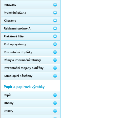
Paravany
Projekční plátna
Kliprámy
Reklamní stojany A
Plakátové lišty
Roll up systémy
Prezentační doplňky
Rámy a informační tabulky
Prezentační stojany a držáky
Samolepicí nástěnky
Papír a papírové výrobky
Papír
Obálky
Etikety