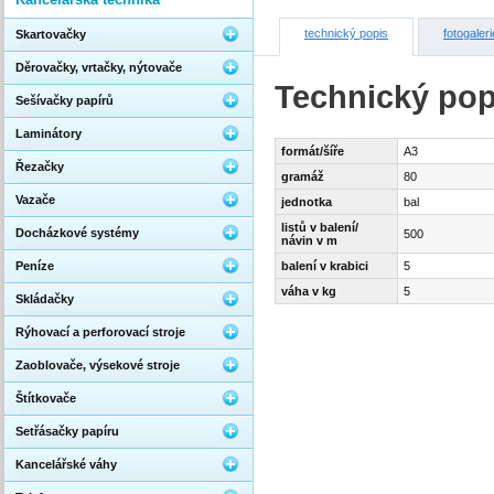
technický popis
fotogaleri
Skartovačky
Děrovačky, vrtačky, nýtovače
Technický pop
Sešívačky papírů
Laminátory
formát/šíře
A3
Řezačky
gramáž
80
Vazače
jednotka
bal
listů v balení/
Docházkové systémy
500
návin v m
Peníze
balení v krabici
5
váha v kg
5
Skládačky
Rýhovací a perforovací stroje
Zaoblovače, výsekové stroje
Štítkovače
Setřásačky papíru
Kancelářské váhy