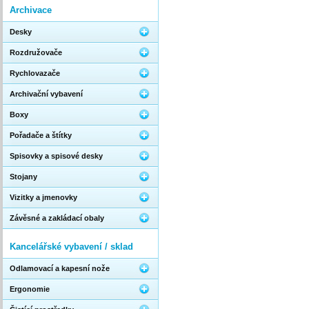
Archivace
Desky
Rozdružovače
Rychlovazače
Archivační vybavení
Boxy
Pořadače a štítky
Spisovky a spisové desky
Stojany
Vizitky a jmenovky
Závěsné a zakládací obaly
Kancelářské vybavení / sklad
Odlamovací a kapesní nože
Ergonomie