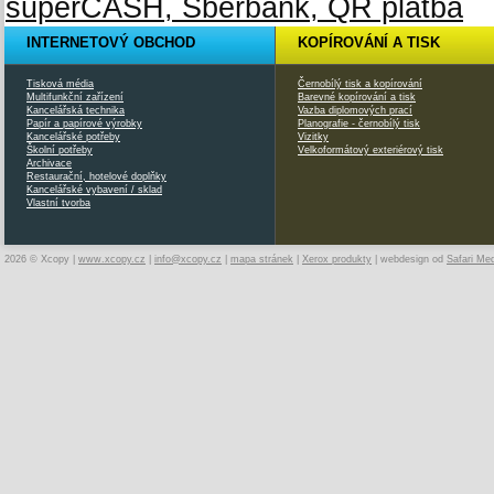
INTERNETOVÝ OBCHOD
KOPÍROVÁNÍ A TISK
Tisková média
Černobílý tisk a kopírování
Multifunkční zařízení
Barevné kopírování a tisk
Kancelářská technika
Vazba diplomových prací
Papír a papírové výrobky
Planografie - černobílý tisk
Kancelářské potřeby
Vizitky
Školní potřeby
Velkoformátový exteriérový tisk
Archivace
Restaurační, hotelové doplňky
Kancelářské vybavení / sklad
Vlastní tvorba
2026 © Xcopy |
www.xcopy.cz
|
info@xcopy.cz
|
mapa stránek
|
Xerox produkty
| webdesign od
Safari Me