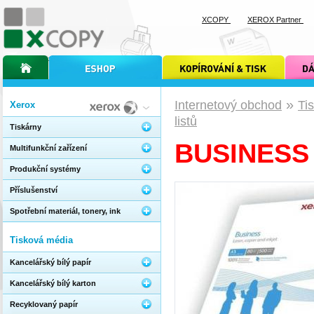
XCOPY
XEROX Partner
úvodní stránka xcopy
internetový obchod xcopy
kopírování a tisk xcopy
dárkové s
»
Internetový obchod
Ti
Xerox
listů
Tiskárny
BUSINESS 
Multifunkční zařízení
Produkční systémy
Příslušenství
Spotřební materiál, tonery, ink
Tisková média
Kancelářský bílý papír
Kancelářský bílý karton
Recyklovaný papír