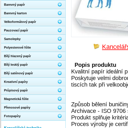
Barevný papír
Barevný karton
Velkoformátový papír
Pauzovací papír
Samolepky
Kancelářs
Polyesterové fólie
Bílý hlazený papír
Popis produktu
Bílý lesklý papír
Kvalitní papír ideální 
Bílý saténový papír
Poskytuje velmi dobrou
Kreativní papíry
tiscích tak při velkoo
Průpisový papír
Magnetická fólie
Způsob bělení buničin
Přenosové papíry
Archivace - ISO 9706
Fotopapíry
Produkt splňuje kritér
Proces výroby je cert
Kancelářská technika