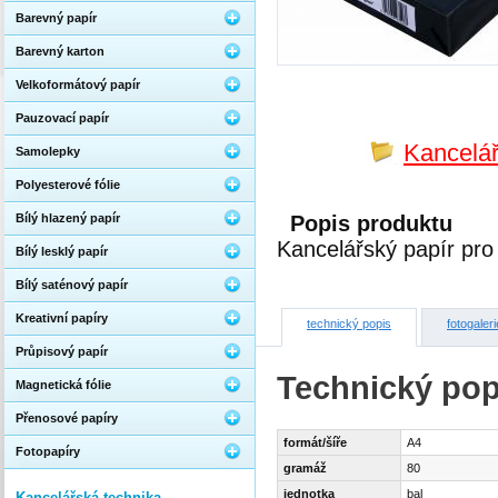
Barevný papír
Barevný karton
Velkoformátový papír
Pauzovací papír
Kancelář
Samolepky
Polyesterové fólie
Bílý hlazený papír
Popis produktu
Kancelářský papír pro 
Bílý lesklý papír
Bílý saténový papír
Kreativní papíry
technický popis
fotogaleri
Průpisový papír
Technický pop
Magnetická fólie
Přenosové papíry
formát/šíře
A4
Fotopapíry
gramáž
80
jednotka
bal
Kancelářská technika