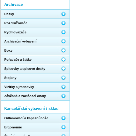
Archivace
Desky
Rozdružovače
Rychlovazače
Archivační vybavení
Boxy
Pořadače a štítky
Spisovky a spisové desky
Stojany
Vizitky a jmenovky
Závěsné a zakládací obaly
Kancelářské vybavení / sklad
Odlamovací a kapesní nože
Ergonomie