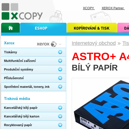
XCOPY
XEROX Partner
úvodní stránka xcopy
internetový obchod xcopy
kopírování a tisk xcopy
dárkové s
»
Internetový obchod
Ti
Xerox
Tiskárny
ASTRO+ A4
Multifunkční zařízení
BÍLÝ PAPÍR
Produkční systémy
Příslušenství
Spotřební materiál, tonery, ink
Tisková média
Kancelářský bílý papír
Kancelářský bílý karton
Recyklovaný papír