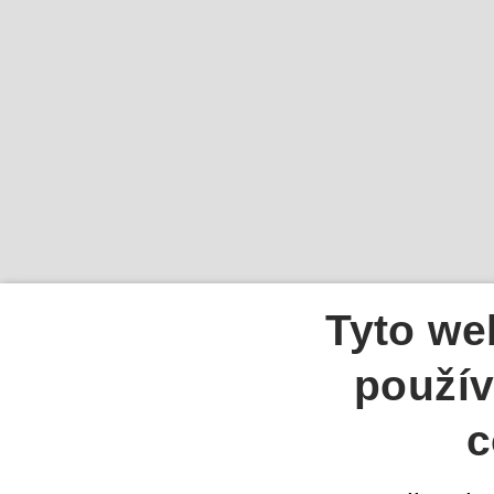
Tyto we
použív
c