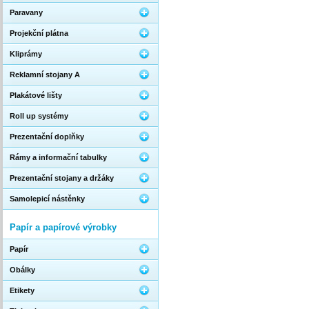
Paravany
Projekční plátna
Kliprámy
Reklamní stojany A
Plakátové lišty
Roll up systémy
Prezentační doplňky
Rámy a informační tabulky
Prezentační stojany a držáky
Samolepicí nástěnky
Papír a papírové výrobky
Papír
Obálky
Etikety