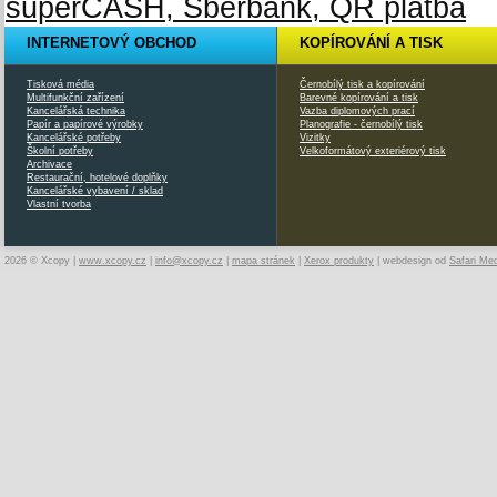
INTERNETOVÝ OBCHOD
KOPÍROVÁNÍ A TISK
Tisková média
Černobílý tisk a kopírování
Multifunkční zařízení
Barevné kopírování a tisk
Kancelářská technika
Vazba diplomových prací
Papír a papírové výrobky
Planografie - černobílý tisk
Kancelářské potřeby
Vizitky
Školní potřeby
Velkoformátový exteriérový tisk
Archivace
Restaurační, hotelové doplňky
Kancelářské vybavení / sklad
Vlastní tvorba
2026 © Xcopy |
www.xcopy.cz
|
info@xcopy.cz
|
mapa stránek
|
Xerox produkty
| webdesign od
Safari Me