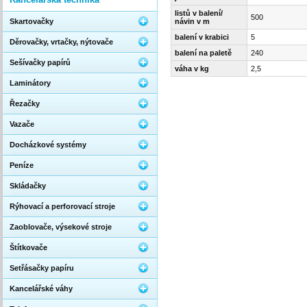
listů v balení/
500
Skartovačky
návin v m
balení v krabici
5
Děrovačky, vrtačky, nýtovače
balení na paletě
240
Sešívačky papírů
váha v kg
2,5
Laminátory
Řezačky
Vazače
Docházkové systémy
Peníze
Skládačky
Rýhovací a perforovací stroje
Zaoblovače, výsekové stroje
Štítkovače
Setřásačky papíru
Kancelářské váhy