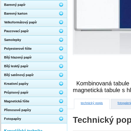
Barevný papír
Barevný karton
Velkoformátový papír
Pauzovací papír
Samolepky
Polyesterové fólie
Bílý hlazený papír
Bílý lesklý papír
Bílý saténový papír
Kombinovaná tabule 
Kreativní papíry
magnetická tabule s h
Průpisový papír
Magnetická fólie
technický popis
fotogaleri
Přenosové papíry
Technický pop
Fotopapíry
Kancelářská technika