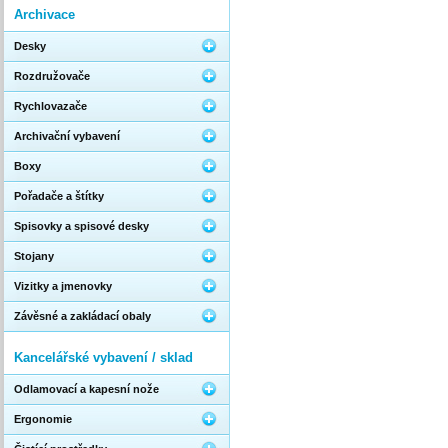
Archivace
Desky
Rozdružovače
Rychlovazače
Archivační vybavení
Boxy
Pořadače a štítky
Spisovky a spisové desky
Stojany
Vizitky a jmenovky
Závěsné a zakládací obaly
Kancelářské vybavení / sklad
Odlamovací a kapesní nože
Ergonomie