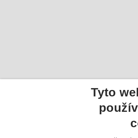
Tyto we
použív
c