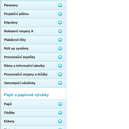
Paravany
Projekční plátna
Kliprámy
Reklamní stojany A
Plakátové lišty
Roll up systémy
Prezentační doplňky
Rámy a informační tabulky
Prezentační stojany a držáky
Samolepicí nástěnky
Papír a papírové výrobky
Papír
Obálky
Etikety