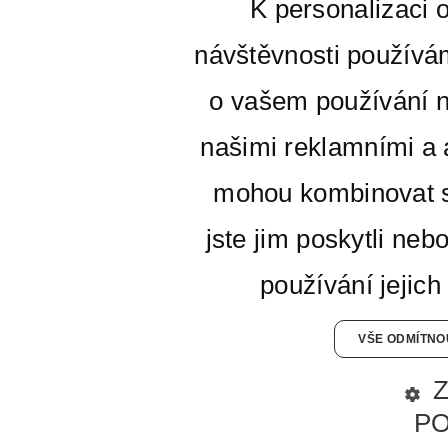
K personalizaci 
návštěvnosti používá
o vašem používání n
našimi reklamními a a
mohou kombinovat s
jste jim poskytli neb
používání jejich
VŠE ODMÍTNO
P