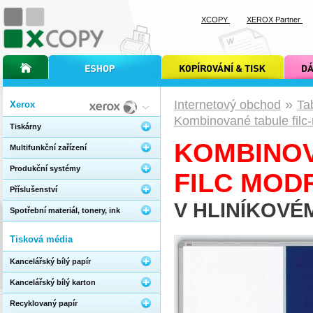
XCOPY
XEROX Partner
úvodní stránka xcopy
internetový obchod xcopy
kopírování a tisk xcopy
dárkové s
»
Internetový obchod
Ta
Xerox
Kombinované tabule filc
Tiskárny
KOMBINOV
Multifunkční zařízení
Produkční systémy
FILC MOD
Příslušenství
V HLINÍKOVÉ
Spotřební materiál, tonery, ink
Tisková média
Kancelářský bílý papír
Kancelářský bílý karton
Recyklovaný papír