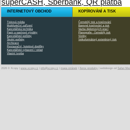
INTERNETOVÝ OBCHOD
KOPÍROVÁNÍ A TISK
Tisková média
Černobílý tisk a kopírování
Multifunkční zařízení
Barevné kopírování a tisk
Kancelářská technika
Vazba diplomových prací
Papír a papírové výrobky
Planografie - černobílý tisk
Kancelářské potřeby
Vizitky
Školní potřeby
Velkoformátový exteriérový tisk
Archivace
Restaurační, hotelové doplňky
Kancelářské vybavení / sklad
Vlastní tvorba
2026 © Xcopy |
www.xcopy.cz
|
info@xcopy.cz
|
mapa stránek
|
Xerox produkty
| webdesign od
Safari Me