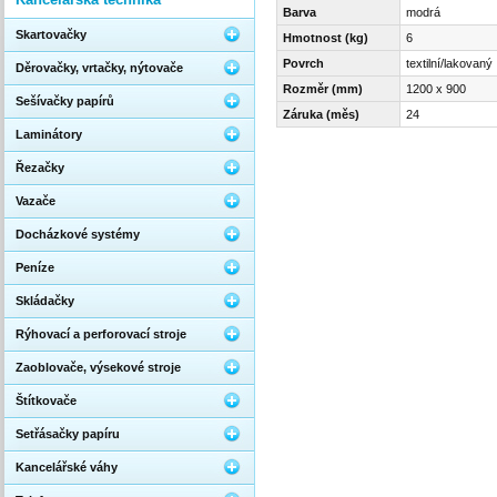
Barva
modrá
Skartovačky
Hmotnost (kg)
6
Povrch
textilní/lakovaný
Děrovačky, vrtačky, nýtovače
Rozměr (mm)
1200 x 900
Sešívačky papírů
Záruka (měs)
24
Laminátory
Řezačky
Vazače
Docházkové systémy
Peníze
Skládačky
Rýhovací a perforovací stroje
Zaoblovače, výsekové stroje
Štítkovače
Setřásačky papíru
Kancelářské váhy