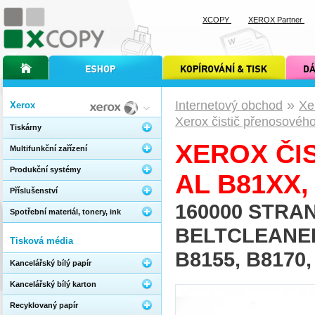
XCOPY
XEROX Partner
úvodní stránka xcopy
internetový obchod xcopy
kopírování a tisk xcopy
dárkové s
»
Internetový obchod
Xe
Xerox
Xerox čistič přenosovéh
Tiskárny
XEROX ČI
Multifunkční zařízení
Produkční systémy
AL B81XX,
Příslušenství
160000 STRA
Spotřební materiál, tonery, ink
BELTCLEANER
Tisková média
B8155, B8170,
Kancelářský bílý papír
Kancelářský bílý karton
Recyklovaný papír