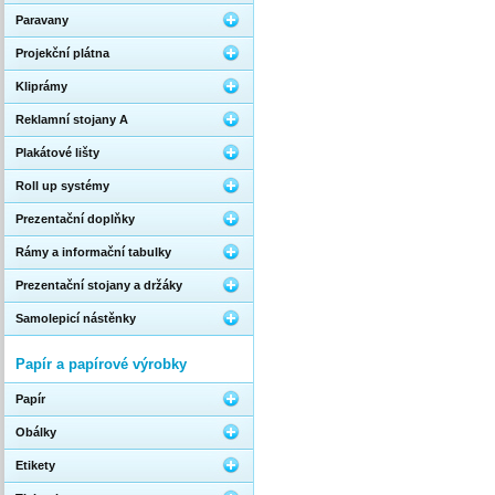
Paravany
Projekční plátna
Kliprámy
Reklamní stojany A
Plakátové lišty
Roll up systémy
Prezentační doplňky
Rámy a informační tabulky
Prezentační stojany a držáky
Samolepicí nástěnky
Papír a papírové výrobky
Papír
Obálky
Etikety