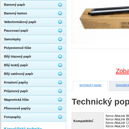
Barevný papír
Barevný karton
Velkoformátový papír
Pauzovací papír
Samolepky
Polyesterové fólie
Bílý hlazený papír
Bílý lesklý papír
Zoba
Bílý saténový papír
Kreativní papíry
technický popis
fotogaleri
Průpisový papír
Technický pop
Magnetická fólie
Přenosové papíry
Xerox AltaLink 
Fotopapíry
Xerox AltaLink 
Kompatibilní
Xerox AltaLink 
Xerox AltaLink 
Kancelářská technika