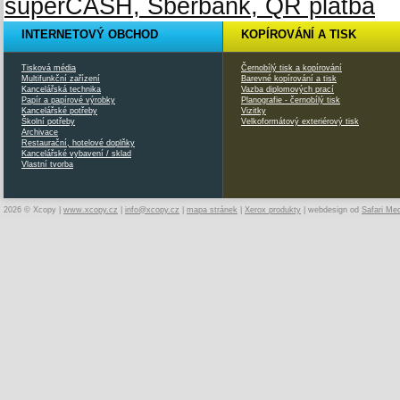
INTERNETOVÝ OBCHOD
KOPÍROVÁNÍ A TISK
Tisková média
Černobílý tisk a kopírování
Multifunkční zařízení
Barevné kopírování a tisk
Kancelářská technika
Vazba diplomových prací
Papír a papírové výrobky
Planografie - černobílý tisk
Kancelářské potřeby
Vizitky
Školní potřeby
Velkoformátový exteriérový tisk
Archivace
Restaurační, hotelové doplňky
Kancelářské vybavení / sklad
Vlastní tvorba
2026 © Xcopy |
www.xcopy.cz
|
info@xcopy.cz
|
mapa stránek
|
Xerox produkty
| webdesign od
Safari Me