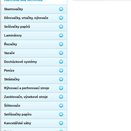
Skartovačky
Děrovačky, vrtačky, nýtovače
Sešívačky papírů
Laminátory
Řezačky
Vazače
Docházkové systémy
Peníze
Skládačky
Rýhovací a perforovací stroje
Zaoblovače, výsekové stroje
Štítkovače
Setřásačky papíru
Kancelářské váhy