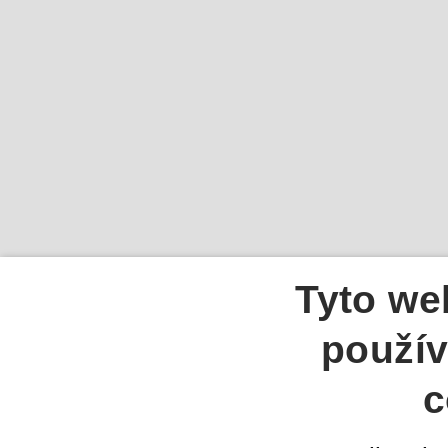
Tyto we
použív
c