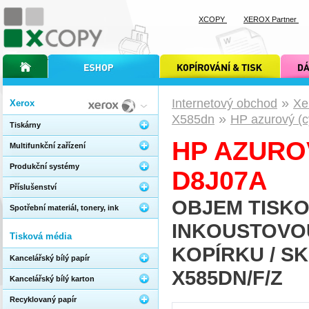
XCOPY
XEROX Partner
úvodní stránka xcopy
internetový obchod xcopy
kopírování a tisk xcopy
dárkové s
»
Internetový obchod
Xe
Xerox
»
X585dn
HP azurový (c
Tiskárny
HP AZUROV
Multifunkční zařízení
Produkční systémy
D8J07A
Příslušenství
OBJEM TISKO
Spotřební materiál, tonery, ink
INKOUSTOVOU
Tisková média
KOPÍRKU / S
Kancelářský bílý papír
X585DN/F/Z
Kancelářský bílý karton
Recyklovaný papír