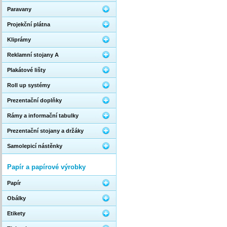
Paravany
Projekční plátna
Kliprámy
Reklamní stojany A
Plakátové lišty
Roll up systémy
Prezentační doplňky
Rámy a informační tabulky
Prezentační stojany a držáky
Samolepicí nástěnky
Papír a papírové výrobky
Papír
Obálky
Etikety