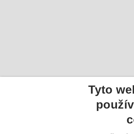
Tyto we
použív
c