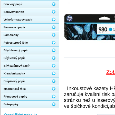
Barevný papír
Barevný karton
Velkoformátový papír
Pauzovací papír
Samolepky
Polyesterové fólie
Bílý hlazený papír
Bílý lesklý papír
Bílý saténový papír
Zob
Kreativní papíry
Průpisový papír
Inkoustové kazety HP
Magnetická fólie
zaručuje kvalitní tisk
Přenosové papíry
stránku než u laserový
Fotopapíry
ve špičkové kondici,aby
Kancelářská technika