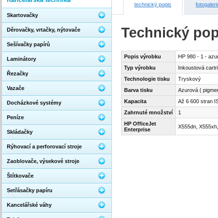
technický popis
fotogaleri
Skartovačky
Technický pop
Děrovačky, vrtačky, nýtovače
Sešívačky papírů
Popis výrobku
HP 980 - 1 - azu
Laminátory
Typ výrobku
Inkoustová cartr
Řezačky
Technologie tisku
Tryskový
Vazače
Barva tisku
Azurová ( pigme
Kapacita
Až 6 600 stran 
Docházkové systémy
Zahrnuté množství
1
Peníze
HP OfficeJet
X555dn, X555xh,
Enterprise
Skládačky
Rýhovací a perforovací stroje
Zaoblovače, výsekové stroje
Štítkovače
Setřásačky papíru
Kancelářské váhy