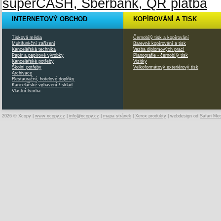
INTERNETOVÝ OBCHOD
KOPÍROVÁNÍ A TISK
Tisková média
Černobílý tisk a kopírování
Multifunkční zařízení
Barevné kopírování a tisk
Kancelářská technika
Vazba diplomových prací
Papír a papírové výrobky
Planografie - černobílý tisk
Kancelářské potřeby
Vizitky
Školní potřeby
Velkoformátový exteriérový tisk
Archivace
Restaurační, hotelové doplňky
Kancelářské vybavení / sklad
Vlastní tvorba
2026 © Xcopy |
www.xcopy.cz
|
info@xcopy.cz
|
mapa stránek
|
Xerox produkty
| webdesign od
Safari Me