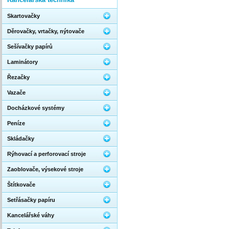
Skartovačky
Děrovačky, vrtačky, nýtovače
Sešívačky papírů
Laminátory
Řezačky
Vazače
Docházkové systémy
Peníze
Skládačky
Rýhovací a perforovací stroje
Zaoblovače, výsekové stroje
Štítkovače
Setřásačky papíru
Kancelářské váhy