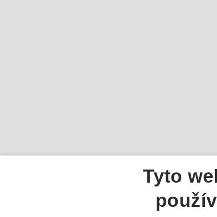
Tyto we
použív