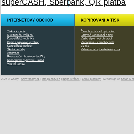
INTERNETOVÝ OBCHOD
KOPÍROVÁNÍ A TISK
Tisková média
Černobílý tisk a kopírování
Multifunkční zařízení
Barevné kopírování a tisk
Kancelářská technika
Vazba diplomových prací
Papír a papírové výrobky
Planografie - černobílý tisk
Kancelářské potřeby
Vizitky
Školní potřeby
Velkoformátový exteriérový tisk
Archivace
Restaurační, hotelové doplňky
Kancelářské vybavení / sklad
Vlastní tvorba
2026 © Xcopy |
www.xcopy.cz
|
info@xcopy.cz
|
mapa stránek
|
Xerox produkty
| webdesign od
Safari Me