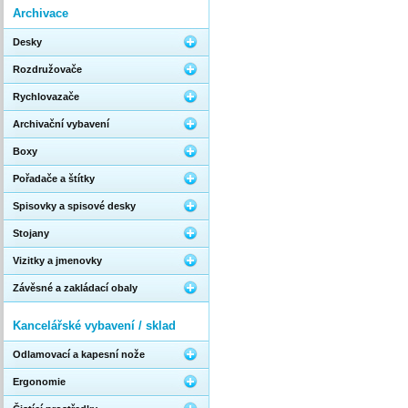
Archivace
Desky
Rozdružovače
Rychlovazače
Archivační vybavení
Boxy
Pořadače a štítky
Spisovky a spisové desky
Stojany
Vizitky a jmenovky
Závěsné a zakládací obaly
Kancelářské vybavení / sklad
Odlamovací a kapesní nože
Ergonomie