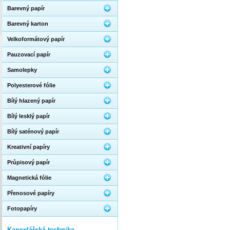
Barevný papír
Barevný karton
Velkoformátový papír
Pauzovací papír
Samolepky
Polyesterové fólie
Bílý hlazený papír
Bílý lesklý papír
Bílý saténový papír
Kreativní papíry
Průpisový papír
Magnetická fólie
Přenosové papíry
Fotopapíry
Kancelářská technika