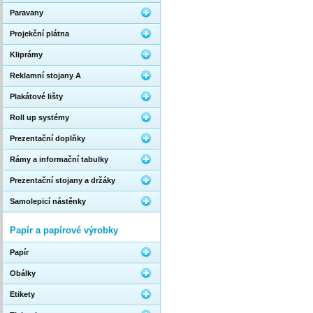
Paravany
Projekční plátna
Kliprámy
Reklamní stojany A
Plakátové lišty
Roll up systémy
Prezentační doplňky
Rámy a informační tabulky
Prezentační stojany a držáky
Samolepicí nástěnky
Papír a papírové výrobky
Papír
Obálky
Etikety