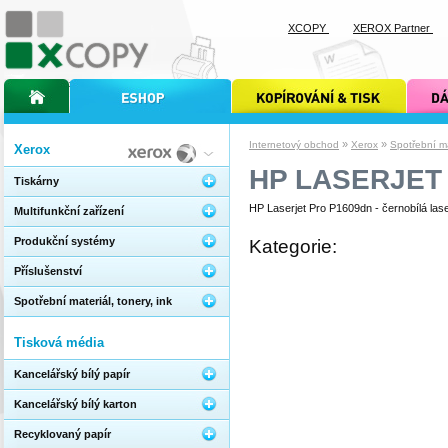
XCOPY
XEROX Partner
úvodní stránka xcopy
internetový obchod xcopy
kopírování a tisk xcopy
dárkové s
»
»
Internetový obchod
Xerox
Spotřební mat
Xerox
HP LASERJET
Tiskárny
HP Laserjet Pro P1609dn - černobílá lase
Multifunkční zařízení
Produkční systémy
Kategorie:
Příslušenství
Spotřební materiál, tonery, ink
Tisková média
Kancelářský bílý papír
Kancelářský bílý karton
Recyklovaný papír