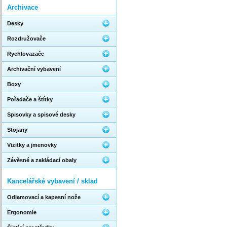
Archivace
Desky
Rozdružovače
Rychlovazače
Archivační vybavení
Boxy
Pořadače a štítky
Spisovky a spisové desky
Stojany
Vizitky a jmenovky
Závěsné a zakládací obaly
Kancelářské vybavení / sklad
Odlamovací a kapesní nože
Ergonomie