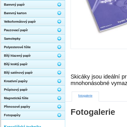
Barevný papír
Barevný karton
Velkoformátový papír
Pauzovací papír
Samolepky
Polyesterové fólie
Bílý hlazený papír
Bílý lesklý papír
Bílý saténový papír
Skicáky jsou ideální p
Kreativní papíry
mnohonásobné vymaz
Průpisový papír
fotogalerie
Magnetická fólie
Přenosové papíry
Fotogalerie
Fotopapíry
Kancelářská technika