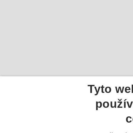
Tyto we
použív
c