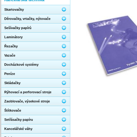
Skartovačky
Děrovačky, vrtačky, nýtovače
Sešívačky papírů
Laminátory
Řezačky
Vazače
Docházkové systémy
Peníze
Skládačky
Rýhovací a perforovací stroje
Zaoblovače, výsekové stroje
Štítkovače
Setřásačky papíru
Kancelářské váhy