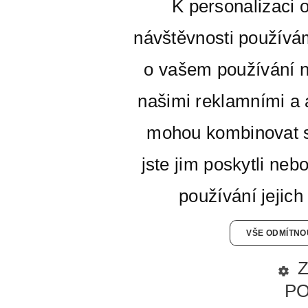
K personalizaci 
návštěvnosti používá
o vašem používání n
našimi reklamními a a
mohou kombinovat s
jste jim poskytli neb
používání jejich
VŠE ODMÍTNO
P