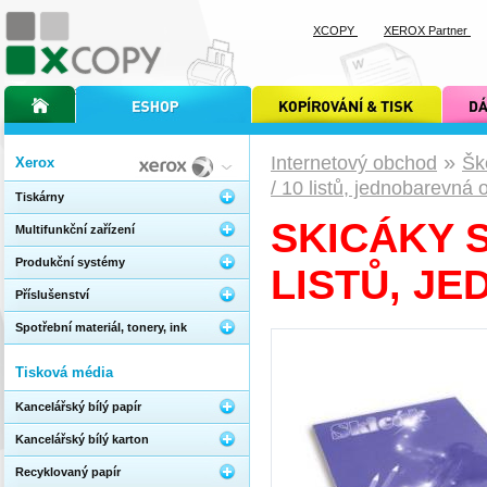
XCOPY
XEROX Partner
úvodní stránka xcopy
internetový obchod xcopy
kopírování a tisk xcopy
dárkové s
»
Internetový obchod
Šk
Xerox
/ 10 listů, jednobarevná 
Tiskárny
SKICÁKY S
Multifunkční zařízení
Produkční systémy
LISTŮ, J
Příslušenství
Spotřební materiál, tonery, ink
Tisková média
Kancelářský bílý papír
Kancelářský bílý karton
Recyklovaný papír