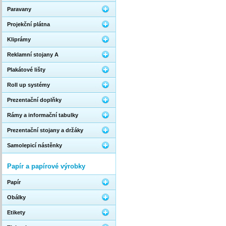
Paravany
Projekční plátna
Kliprámy
Reklamní stojany A
Plakátové lišty
Roll up systémy
Prezentační doplňky
Rámy a informační tabulky
Prezentační stojany a držáky
Samolepicí nástěnky
Papír a papírové výrobky
Papír
Obálky
Etikety