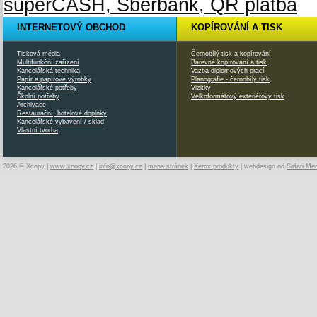
INTERNETOVÝ OBCHOD
KOPÍROVÁNÍ A TISK
Tisková média
Černobílý tisk a kopírování
Multifunkční zařízení
Barevné kopírování a tisk
Kancelářská technika
Vazba diplomových prací
Papír a papírové výrobky
Planografie - černobílý tisk
Kancelářské potřeby
Vizitky
Školní potřeby
Velkoformátový exteriérový tisk
Archivace
Restaurační, hotelové doplňky
Kancelářské vybavení / sklad
Vlastní tvorba
2026 © Xcopy |
www.xcopy.cz
|
info@xcopy.cz
|
mapa stránek
|
Xerox produkty
| webdesign od
Safari Me