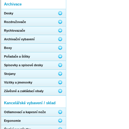
Archivace
Desky
Rozdružovače
Rychlovazače
Archivační vybavení
Boxy
Pořadače a štítky
Spisovky a spisové desky
Stojany
Vizitky a jmenovky
Závěsné a zakládací obaly
Kancelářské vybavení / sklad
Odlamovací a kapesní nože
Ergonomie