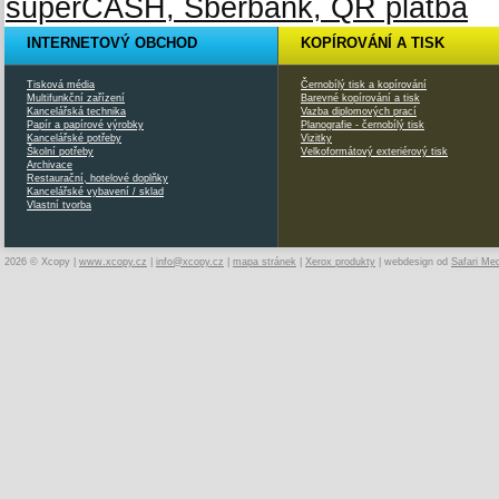
INTERNETOVÝ OBCHOD
KOPÍROVÁNÍ A TISK
Tisková média
Černobílý tisk a kopírování
Multifunkční zařízení
Barevné kopírování a tisk
Kancelářská technika
Vazba diplomových prací
Papír a papírové výrobky
Planografie - černobílý tisk
Kancelářské potřeby
Vizitky
Školní potřeby
Velkoformátový exteriérový tisk
Archivace
Restaurační, hotelové doplňky
Kancelářské vybavení / sklad
Vlastní tvorba
2026 © Xcopy |
www.xcopy.cz
|
info@xcopy.cz
|
mapa stránek
|
Xerox produkty
| webdesign od
Safari Me