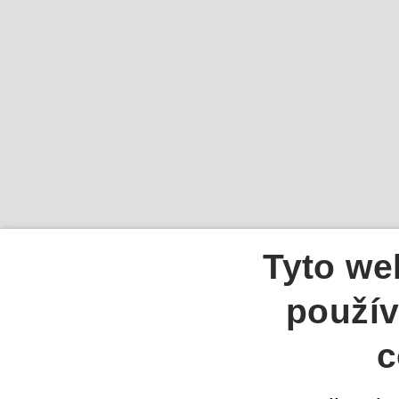
Tyto we
použív
c