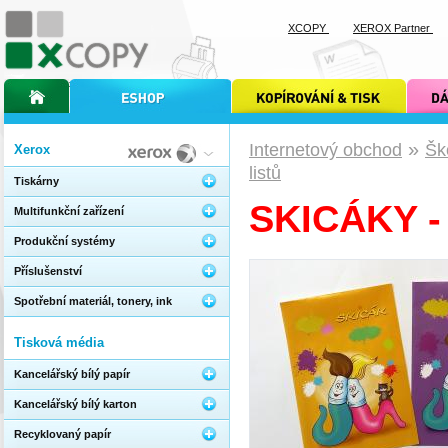
XCOPY
XEROX Partner
úvodní stránka xcopy
internetový obchod xcopy
kopírování a tisk xcopy
dárkové s
»
Internetový obchod
Šk
Xerox
listů
Tiskárny
SKICÁKY -
Multifunkční zařízení
Produkční systémy
Příslušenství
Spotřební materiál, tonery, ink
Tisková média
Kancelářský bílý papír
Kancelářský bílý karton
Recyklovaný papír