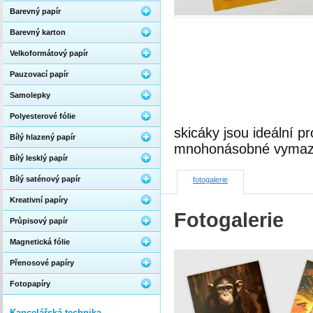
Barevný papír
Barevný karton
Velkoformátový papír
Pauzovací papír
Samolepky
Polyesterové fólie
skicáky jsou ideální p
Bílý hlazený papír
mnohonásobné vymaz
Bílý lesklý papír
Bílý saténový papír
fotogalerie
Kreativní papíry
Fotogalerie
Průpisový papír
Magnetická fólie
Přenosové papíry
Fotopapíry
Kancelářská technika