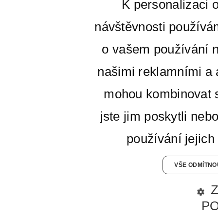
K personalizaci 
návštěvnosti používá
o vašem používání n
našimi reklamními a a
mohou kombinovat s
jste jim poskytli neb
používání jejich
VŠE ODMÍTNO
P