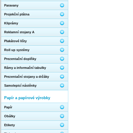
Paravany
Projekční plátna
Kliprámy
Reklamní stojany A
Plakátové lišty
Roll up systémy
Prezentační doplňky
Rámy a informační tabulky
Prezentační stojany a držáky
Samolepicí nástěnky
Papír a papírové výrobky
Papír
Obálky
Etikety